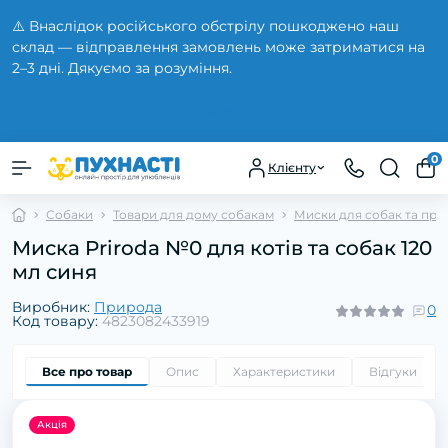
⚠️ Внаслідок російського обстрілу пошкоджено наш
склад — відправлення замовлень може затриматися на
2–3 дні. Дякуємо за розуміння.
Закрити
0
Клієнту
Собаки
Товари для дому собакам
Миски для собак та при
Миска Priroda №0 для котів та собак 120
мл синя
Виробник:
Природа
0
Код товару:
4823082433919
Все про товар
Опис
Характеристики
Відгуки
0
Акція