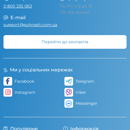
0 800 335 063
Пн-Пт: з 9 до 19
Сб, Нд: вихідні
E-mail
support@puhnasti.com.ua
Перейти до контактів
Ми у соціальних мережах
Facebook
Telegram
Instagram
Viber
Messenger
Популярне
Інформація