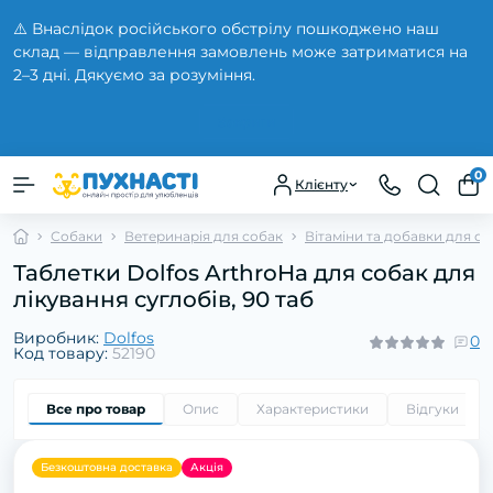
⚠️ Внаслідок російського обстрілу пошкоджено наш
склад — відправлення замовлень може затриматися на
2–3 дні. Дякуємо за розуміння.
Закрити
0
Клієнту
Собаки
Ветеринарія для собак
Вітаміни та добавки для с
Таблетки Dolfos ArthroHa для собак для
лікування суглобів, 90 таб
Виробник:
Dolfos
0
Код товару:
52190
Все про товар
Опис
Характеристики
Відгуки
0
Безкоштовна доставка
Акція