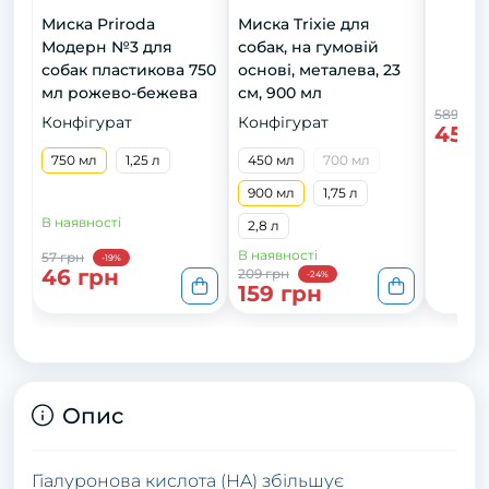
Миска Priroda
Миска Trixie для
Модерн №3 для
собак, на гумовій
собак пластикова 750
основі, металева, 23
мл рожево-бежева
см, 900 мл
589 грн
Конфігурат
Конфігурат
459 
750 мл
1,25 л
450 мл
700 мл
900 мл
1,75 л
В наявності
2,8 л
В наявності
57 грн
-19%
46 грн
209 грн
-24%
159 грн
Опис
Гіалуронова кислота (HA) збільшує