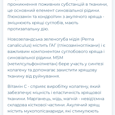
проникнення поживних субстанцій в тканини,
це основний елемент синовіальної рідини.
Глюкозамін та хондроїтин з акулячого хряща -
зміцнюють хрящі суглобів, мають
протизапальну дію.
Новозеландська зеленогуба мідія (Perna
canaliculus) містить ГАГ (глікозаміноглікани) і є
важливим компонентом суглобового хряща і
синовіальної рідини. MSM
(метилсульфонілметан) бере участь у синтезі
колагену та допомагає захистити хрящову
тканину від руйнування.
Вітамін С - сприяє виробітку колагену, який
забезпечує міцність і еластичність хрящової
тканини. Марганець, мідь, магній - невід'ємна
складова кісткової частини. Акулячий хрящ
містить мукополісахариди, які стимулюють