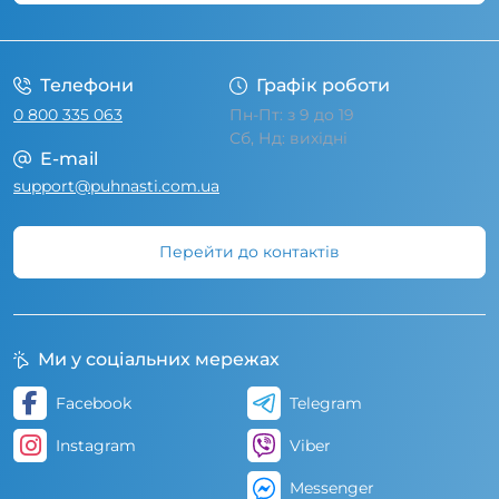
Умови угоди
Телефони
Графік роботи
0 800 335 063
Пн-Пт: з 9 до 19
Сб, Нд: вихідні
E-mail
support@puhnasti.com.ua
Перейти до контактів
Ми у соціальних мережах
Facebook
Telegram
Instagram
Viber
Messenger