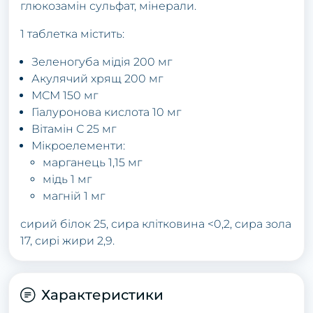
глюкозамін сульфат, мінерали.
1 таблетка містить:
Зеленогуба мідія 200 мг
Акулячий хрящ 200 мг
МСМ 150 мг
Гіалуронова кислота 10 мг
Вітамін С 25 мг
Мікроелементи:
марганець 1,15 мг
мідь 1 мг
магній 1 мг
сирий білок 25, сира клітковина <0,2, сира зола
17, сирі жири 2,9.
Характеристики