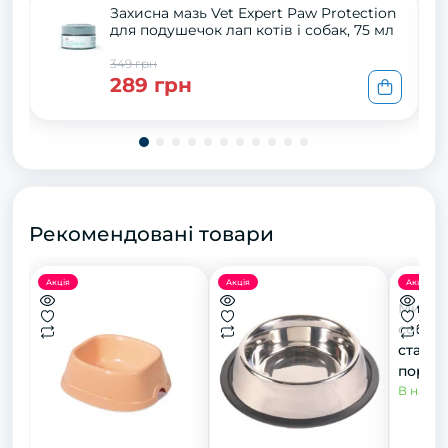
Захисна мазь Vet Expert Paw Protection
для подушечок лап котів і собак, 75 мл
349 грн
289 грн
Рекомендовані товари
Акція
Акція
Акція
Миска 
собак,
сталі 
порід 
вухами
В наявн