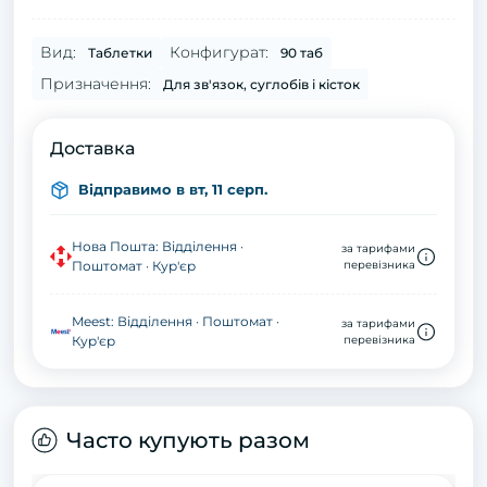
Вид:
Конфигурат:
Таблетки
90 таб
Призначення:
Для зв'язок, суглобів і кісток
Доставка
Відправимо в вт, 11 серп.
Нова Пошта: Відділення ·
за тарифами
Поштомат · Кур'єр
перевізника
Meest: Відділення · Поштомат ·
за тарифами
Кур'єр
перевізника
Часто купують разом