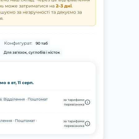
нь може затриматися на
2–3 дні
.
уємо за незручності та дякуємо за
я.
Конфигурат:
90 таб
:
Для зв'язок, суглобів і кісток
о в вт, 11 серп.
: Відділення · Поштомат
за тарифами
перевізника
ілення · Поштомат ·
за тарифами
перевізника