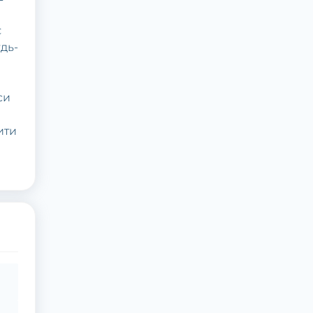
є
удь-
си
ити