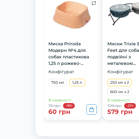
Миска Priroda
Миски Trixie 
Модерн №4 для
Feet для соба
собак пластикова
подвійні з
1,25 л рожево-
металевою
бежева
підставкою,
Конфігурат
Конфігурат
керамічні, 13 
750 мл
1,25 л
2х250 мл
250 мл х 2
600 мл х 2
В наявності
В наявності
73 грн
729 грн
-18%
-21%
60 грн
579 грн