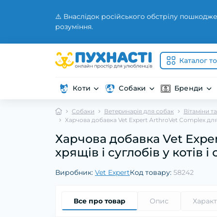
⚠️ Внаслідок російського обстрілу пошкодже
розуміння.
Каталог т
Коти
Собаки
Бренди
Собаки
Ветеринарія для собак
Вітаміни т
Харчова добавка Vet Expert ArthroVet Complex для п
Харчова добавка Vet Exper
хрящів і суглобів у котів і 
Виробник:
Vet Expert
Код товару:
58242
Все про товар
Опис
Харак