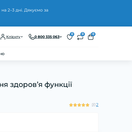
а 2–3 дні. Дякуємо за
Закрити
0
0
0
Клієнту
0 800 335 063
ою
ня здоров’я функції
2