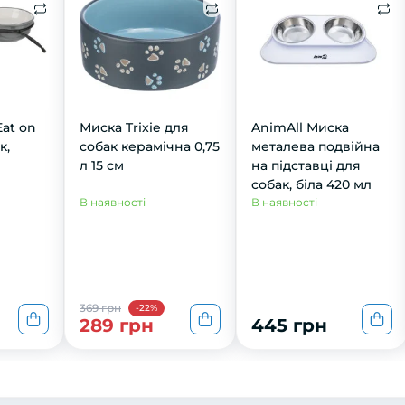
Eat on
Миска Trixie для
AnimAll Миска
к,
собак керамічна 0,75
металева подвійна
л 15 см
на підставці для
собак, біла 420 мл
В наявності
В наявності
см,
369 грн
-22%
289 грн
445 грн