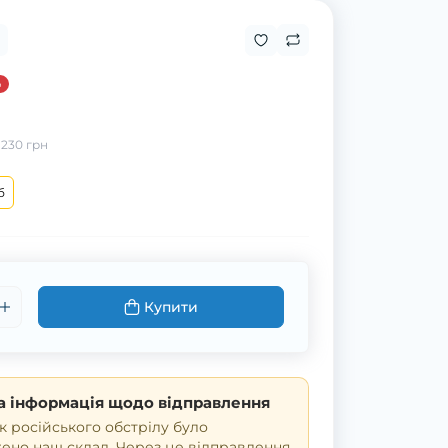
%
:
230 грн
б
Купити
 інформація щодо відправлення
к російського обстрілу було
но наш склад. Через це відправлення