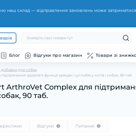
но наш склад — відправлення замовлень може затриматися н
оварів
Блог
Відгуки про магазин
Товари зі знижк
а добавки для собак
ідтримання здоров’я функції хрящів і суглобів у котів і собак, 90 таб.
t ArthroVet Complex для підтриман
собак, 90 таб.
теристики
Відгуки
Питання
2
0