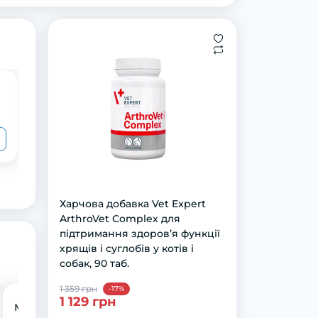
Паста GimCat Every Day Malt-Soft
Paste Extra для котів, виведення
шерсті зі шлунку, 50 г
369 грн
269 грн
Харчова добавка Vet Expert
ArthroVet Complex для
підтримання здоров’я функції
хрящів і суглобів у котів і
собак, 90 таб.
1 359 грн
-17%
1 129 грн
Миска-квітка