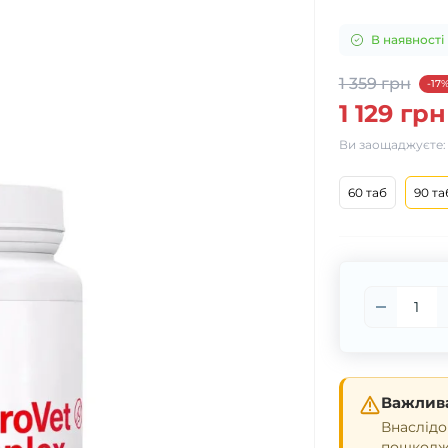
В наявності
1 359 грн
-17
1 129 грн
Ви заощаджуєте
60 таб
90 та
Важлива
Внаслідо
пошкодже