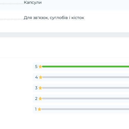
Капсули
Для зв'язок, суглобів і кісток
5
4
3
2
1