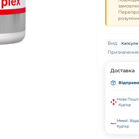
замовле
Перепрош
розумінн
Вид:
Капсули
Призначення
Доставка
Відправим
Нова Пошта
· Кур'єр
Meest: Відд
Кур'єр