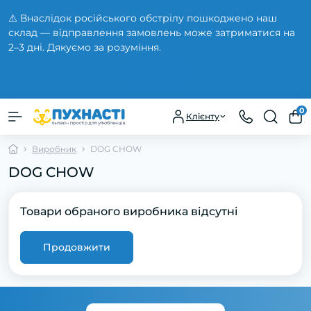
⚠️ Внаслідок російського обстрілу пошкоджено наш
склад — відправлення замовлень може затриматися на
2–3 дні. Дякуємо за розуміння.
Закрити
0
Клієнту
Виробник
DOG CHOW
DOG CHOW
Товари обраного виробника відсутні
Продовжити