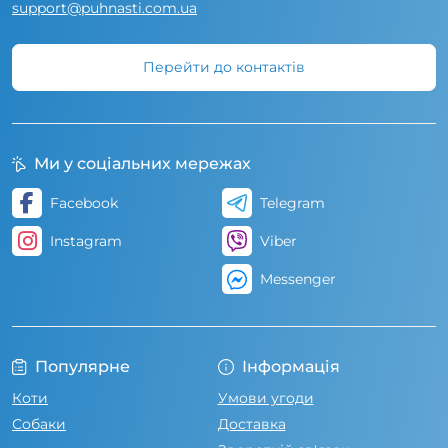
support@puhnasti.com.ua
Перейти до контактів
Ми у соціальних мережах
Facebook
Telegram
Instagram
Viber
Messenger
Популярне
Інформація
Коти
Умови угоди
Собаки
Доставка