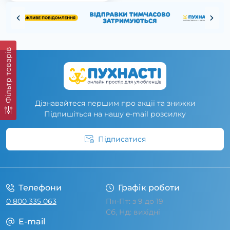
Фільтр товарів
Дізнавайтеся першим про акції та знижки
Підпишіться на нашу e-mail розсилку
Підписатися
Умови угоди
Телефони
Графік роботи
0 800 335 063
Пн-Пт: з 9 до 19
Сб, Нд: вихідні
E-mail