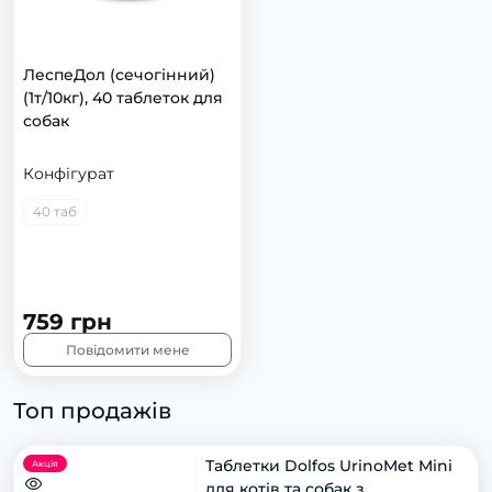
ЛeспeДoл (сeчoгінний)
(1т/10кг), 40 тaблeтoк для
сoбaк
Конфігурат
40 таб
759 грн
Повідомити мене
Топ продажів
Таблетки Dolfos UrinoMet Mini
Акція
для котів та собак з