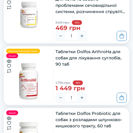
проблемами сечовидільної
системи, розчинення струвітів,
60 таб
549 грн
-15%
469 грн
Таблетки Dolfos ArthroHa для
Безкоштовна доставка
Акція
собак для лікування суглобів,
90 таб
1 719 грн
-16%
1 449 грн
Таблетки Dolfos Probiotic для
Акція
собак з розладами шлунково-
кишкового тракту, 60 таб