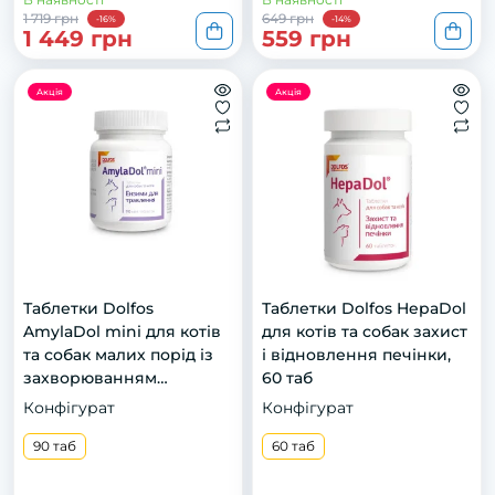
1 719 грн
649 грн
-16%
-14%
1 449 грн
559 грн
Акція
Акція
Таблетки Dolfos
Таблетки Dolfos HepaDol
AmylaDol mini для котів
для котів та собак захист
та собак малих порід із
і відновлення печінки,
захворюванням
60 таб
підшлункової залози, 90
Конфігурат
Конфігурат
таб
90 таб
60 таб