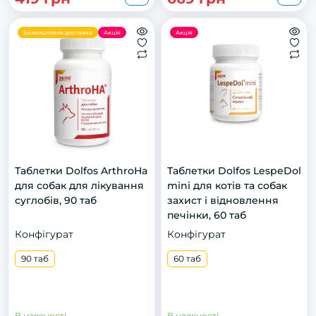
Безкоштовна доставка
Акція
Акція
Таблетки Dolfos ArthroHa
Таблетки Dolfos LespeDol
для собак для лікування
mini для котів та собак
суглобів, 90 таб
захист і відновлення
печінки, 60 таб
Конфігурат
Конфігурат
90 таб
60 таб
В наявності
В наявності