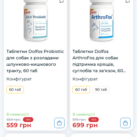
Таблетки Dolfos Probiotic
Тaблeтки Dоlfоs
для собак з розладами
ArthroFos для сoбaк
шлунково-кишкового
підтримкa хрящів,
тракту, 60 таб
сyглoбів тa зв'язoк, 60
тaб
Конфігурат
Конфігурат
60 таб
60 таб
90 таб
В наявності
В наявності
659 грн
819 грн
-15%
-15%
559 грн
699 грн