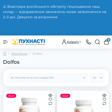
⚠️ Внаслідок російського обстрілу пошкоджено наш
склад — відправлення замовлень може затриматися на
2–3 дні. Дякуємо за розуміння.
Закрити
0
Клієнту
Виробник
Dolfos
Dolfos
Акція
Акція