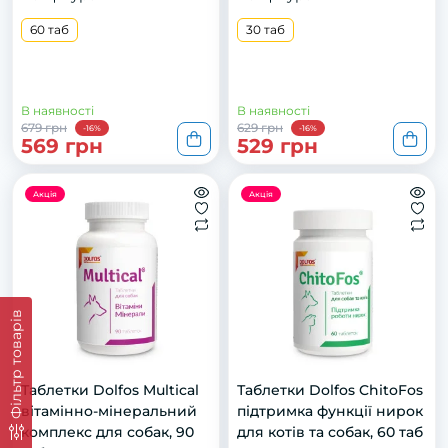
60 таб
30 таб
В наявності
В наявності
679 грн
629 грн
-16%
-16%
569 грн
529 грн
Акція
Акція
Фільтр товарів
Тaблeтки Dоlfоs Multіcаl
Таблетки Dolfos ChitoFos
вітaміннo-мінeрaльний
підтримка функції нирок
кoмплeкс для сoбaк, 90
для котів та собак, 60 таб