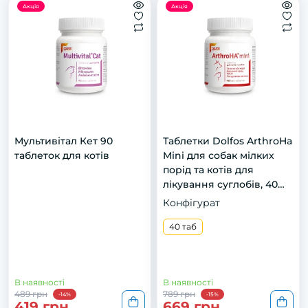
Акція
Акція
Мультивітал Кет 90
Таблетки Dolfos ArthroHa
таблеток для котів
Mini для собак мілких
порід та котів для
лікування суглобів, 40
таб
Конфігурат
40 таб
В наявності
В наявності
489 грн
789 грн
-14%
-15%
419 грн
669 грн