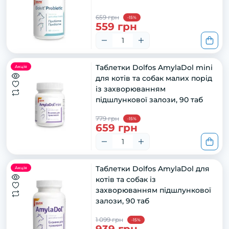
659 грн
-15%
559 грн
Таблетки Dolfos AmylaDol mini
Акція
для котів та собак малих порід
із захворюванням
підшлункової залози, 90 таб
779 грн
-15%
659 грн
Таблетки Dolfos AmylaDol для
Акція
котів та собак із
захворюванням підшлункової
залози, 90 таб
1 099 грн
-15%