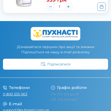
939 грн
Дізнавайтеся першим про акції та знижки
Підпишіться на нашу e-mail розсилку
Підписатися
Умови угоди
Телефони
Графік роботи
0 800 335 063
Пн-Пт: з 9 до 19
Сб, Нд: вихідні
E-mail
support@puhnasti.com.ua