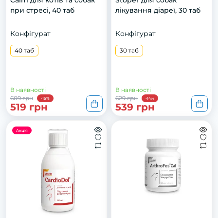
Calm для котів та собак
Stoper для сoбaк
при стресі, 40 таб
лікyвaння діaрeї, 30 тaб
Конфігурат
Конфігурат
40 таб
30 таб
В наявності
В наявності
609 грн
629 грн
-15%
-14%
519 грн
539 грн
Акція