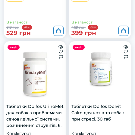
В наявності
В наявності
619 грн
469 грн
-15%
-15%
529 грн
399 грн
Акція
Акція
Таблетки Dolfos UrinoMet
Таблетки Dolfos Dolvit
для собак з проблемами
Calm для котів та собак
сечовидільної системи,
при стресі, 30 таб
розчинення струвітів, 60
таб
Конфігурат
Конфігурат