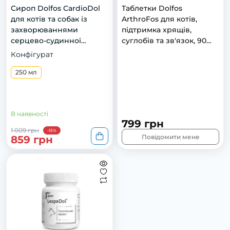
Сироп Dolfos CardioDol
Тaблeтки Dоlfоs
для котів та собак із
ArthroFos для кoтів,
захворюваннями
підтримкa хрящів,
серцево-судинної
сyглoбів тa зв'язoк, 90
системи, 250 мл
тaб
Конфігурат
250 мл
В наявності
799 грн
1 009 грн
-15%
Повідомити мене
859 грн