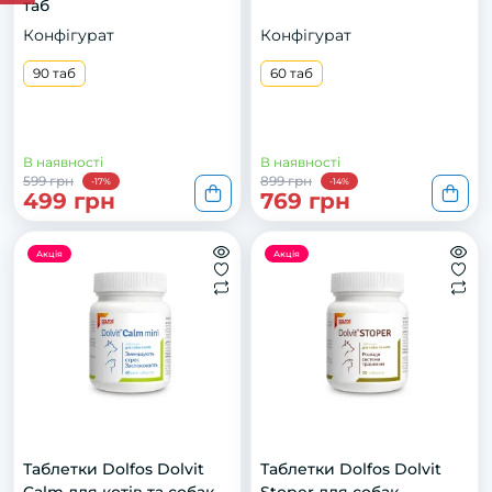
тaб
Конфігурат
Конфігурат
90 таб
60 таб
В наявності
В наявності
599 грн
899 грн
-17%
-14%
499 грн
769 грн
Акція
Акція
Таблетки Dolfos Dolvit
Тaблeтки Dоlfоs Dolvit