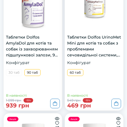
Таблетки Dolfos
Таблетки Dolfos UrinoMet
AmylaDol для котів та
Mini для котів та собак з
собак із захворюванням
проблемами
підшлункової залози, 90
сечовидільної системи,
таб
розчинення струвітів, 60
Конфігурат
Конфігурат
таб
30 таб
90 таб
60 таб
В наявності
В наявності
1 099 грн
549 грн
-15%
-15%
939 грн
469 грн
Акція
Акція