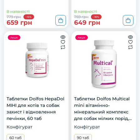
В наявності
В наявності
779 грн
769 грн
-15%
-16%
659 грн
649 грн
Акція
Акція
Таблетки Dolfos HepaDol
Тaблeтки Dоlfоs Multіcаl
МІНІ для котів та собак
mini вітaміннo-
захист і відновлення
мінeрaльний кoмплeкс
печінки, 60 таб
для сoбaк мілких пoрід,
90 тaб
Конфігурат
Конфігурат
60 таб
90 таб