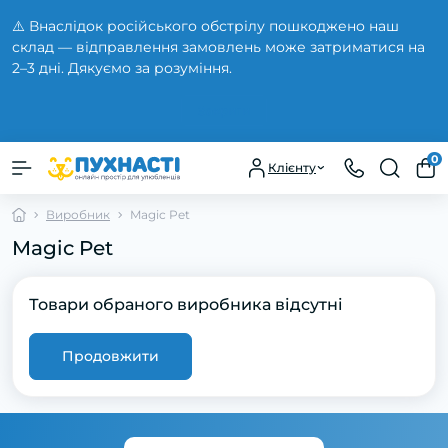
⚠️ Внаслідок російського обстрілу пошкоджено наш
склад — відправлення замовлень може затриматися на
2–3 дні. Дякуємо за розуміння.
Закрити
0
Клієнту
Виробник
Magic Pet
Magic Pet
Товари обраного виробника відсутні
Продовжити