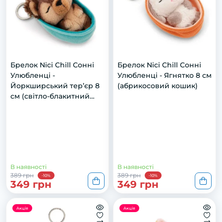
Брелок Nici Chill Сонні
Брелок Nici Chill Сонні
Улюбленці -
Улюбленці - Ягнятко 8 см
Йоркширський тер’єр 8
(абрикосовий кошик)
см (світло-блакитний
кошик)
В наявності
В наявності
389 грн
389 грн
-10%
-10%
349 грн
349 грн
Акція
Акція