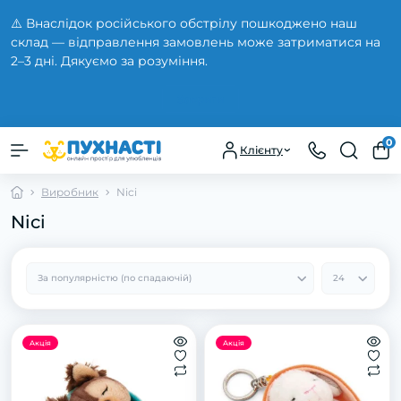
⚠️ Внаслідок російського обстрілу пошкоджено наш
склад — відправлення замовлень може затриматися на
2–3 дні. Дякуємо за розуміння.
Закрити
0
Клієнту
Виробник
Nici
Nici
Акція
Акція