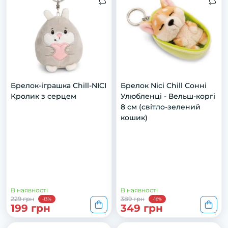
Брелок-іграшка Chill-NICI
Брелок Nici Chill Сонні
Кролик з серцем
Улюбленці - Вельш-коргі
8 см (світло-зелений
кошик)
В наявності
В наявності
229 грн
389 грн
-13%
-10%
199 грн
349 грн