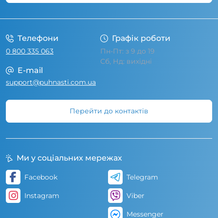
Умови угоди
Телефони
Графік роботи
0 800 335 063
Пн-Пт: з 9 до 19
Сб, Нд: вихідні
E-mail
support@puhnasti.com.ua
Перейти до контактів
Ми у соціальних мережах
Facebook
Telegram
Instagram
Viber
Messenger