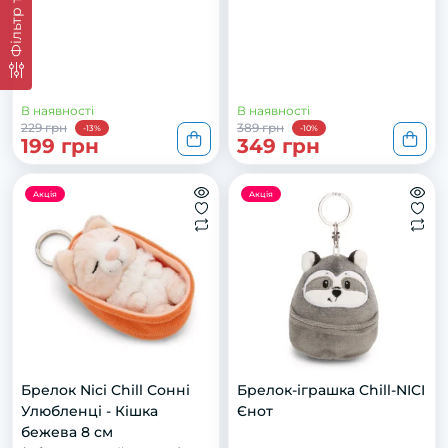
Фільтр товарів
В наявності
В наявності
229 грн
389 грн
-13%
-10%
199 грн
349 грн
Акція
Акція
Брелок Nici Chill Сонні
Брелок-іграшка Chill-NICI
Улюбленці - Кішка
Єнот
бежева 8 см