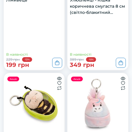
Лінивець
Улюбленці - Кішка
коричнева смугаста 8 см
(світло-блакитний
кошик)
В наявності
В наявності
229 грн
389 грн
-13%
-10%
199 грн
349 грн
Акція
Акція