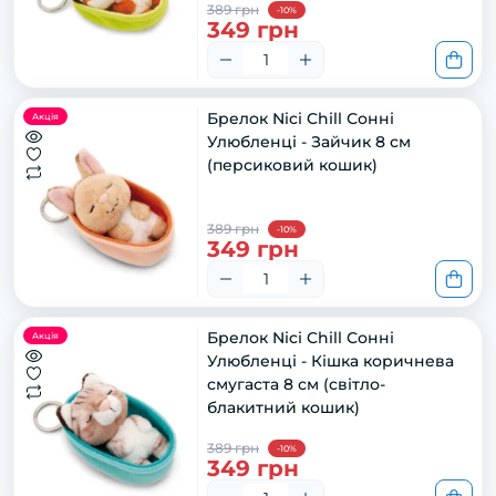
389 грн
-10%
349 грн
Брелок Nici Chill Сонні
Акція
Улюбленці - Зайчик 8 см
(персиковий кошик)
389 грн
-10%
349 грн
Брелок Nici Chill Сонні
Акція
Улюбленці - Кішка коричнева
смугаста 8 см (світло-
блакитний кошик)
389 грн
-10%
349 грн