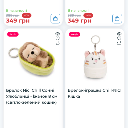
В наявності
В наявності
389 грн
389 грн
-10%
-10%
349 грн
349 грн
Акція
Акція
Брелок Nici Chill Сонні
Брелок-іграшка Chill-NICI
Улюбленці - Їжачок 8 см
Кішка
(світло-зелений кошик)