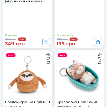
(абрикосовий кошик)
В наявності
В наявності
389 грн
229 грн
-10%
-13%
349 грн
199 грн
Акція
Акція
Брелок-іграшка Chill-NICI
Брелок Nici Chill Сонні