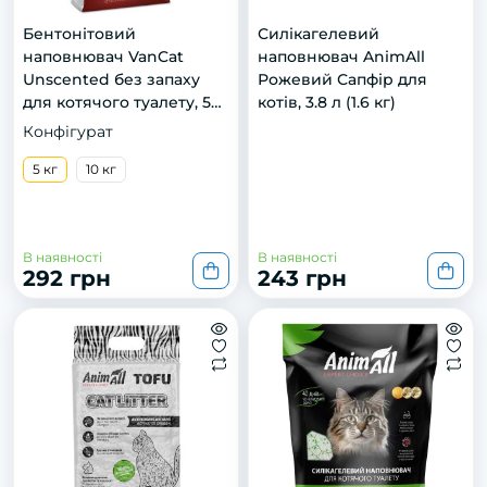
Бентонітовий
Силікагелевий
наповнювач VanCat
наповнювач AnimAll
Unscented без запаху
Рожевий Сапфір для
для котячого туалету, 5
котів, 3.8 л (1.6 кг)
кг
Конфігурат
5 кг
10 кг
В наявності
В наявності
292 грн
243 грн