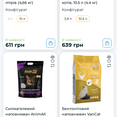
літрів (4,66 кг)
котів, 10.5 л (4.4 кг)
Конфігурат
Конфігурат
6 л
10 л
3,8 л
10,5 л
В наявності
В наявності
611 грн
639 грн
Силікагелевий
Бентонітовий
наповнювач AnimAll
наповнювач VanCat