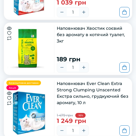
1 039 грн
Наповнювач Хвостик соєвий
без аромату в котячий туалет,
3кг
189 грн
Наповнювач Ever Clean Extra
Безкоштовна доставка
Акція
Strong Clumping Unscented
Екстра сильно, грудкуючий без
аромату, 10 л
1 479 грн
-16%
1 249 грн