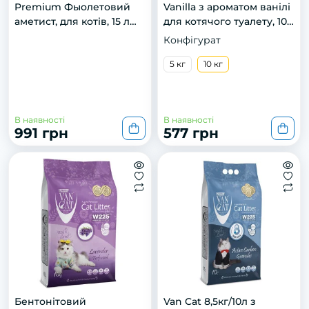
Premium Фыолетовий
Vanilla з ароматом ванілі
аметист, для котів, 15 л
для котячого туалету, 10
(6.7 кг)
кг
Конфігурат
5 кг
10 кг
В наявності
В наявності
991 грн
577 грн
Бентонітовий
Van Cat 8,5кг/10л з