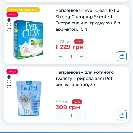
Наповнювач Ever Clean Extra
Безкоштовна доставка
Акція
Strong Clumping Scented
Екстра сильно, грудкуючий з
ароматом, 10 л
1 479 грн
-17%
1 229 грн
Наповнювач для котячого
Акція
туалету Природа Sani Pet
силікагелевий, 5 л
399 грн
-23%
309 грн