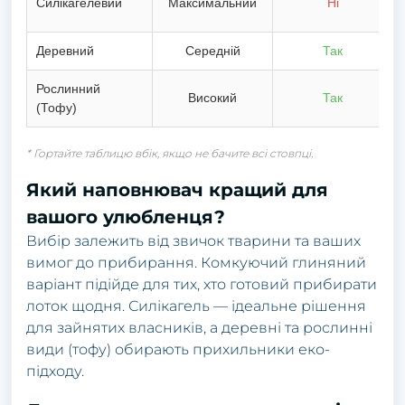
Силікагелевий
Максимальний
Ні
Деревний
Середній
Так
Рослинний
Високий
Так
(Тофу)
* Гортайте таблицю вбік, якщо не бачите всі стовпці.
Який наповнювач кращий для
вашого улюбленця?
Вибір залежить від звичок тварини та ваших
вимог до прибирання. Комкуючий глиняний
варіант підійде для тих, хто готовий прибирати
лоток щодня. Силікагель — ідеальне рішення
для зайнятих власників, а деревні та рослинні
види (тофу) обирають прихильники еко-
підходу.