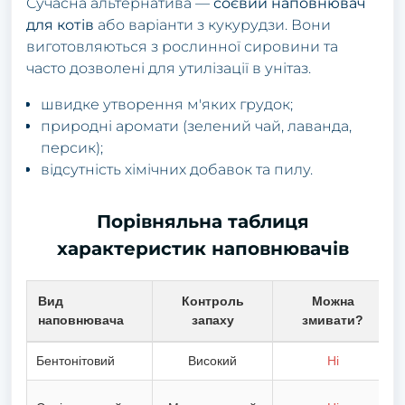
Сучасна альтернатива —
соєвий наповнювач
для котів
або варіанти з кукурудзи. Вони
виготовляються з рослинної сировини та
часто дозволені для утилізації в унітаз.
швидке утворення м'яких грудок;
природні аромати (зелений чай, лаванда,
персик);
відсутність хімічних добавок та пилу.
Порівняльна таблиця
характеристик наповнювачів
Вид
Контроль
Можна
наповнювача
запаху
змивати?
Бентонітовий
Високий
Ні