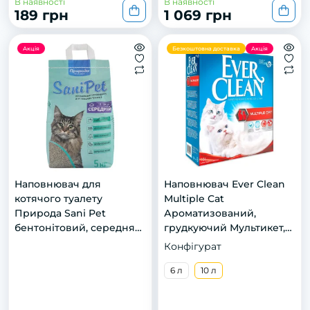
В наявності
В наявності
189 грн
1 069 грн
Акція
Безкоштовна доставка
Акція
Наповнювач для
Наповнювач Ever Clean
котячого туалету
Multiple Cat
Природа Sani Pet
Ароматизований,
бентонітовий, середня
грудкуючий Мультикет,
гранула, 5 кг
максимальний контроль
Конфігурат
над запахом, 10 л
6 л
10 л