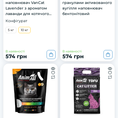
наповнювач VanCat
гранулами активованого
Lavender з ароматом
вугілля наповнювач
лаванди для котячого
бентонітовий
туалету, 10 кг
Конфігурат
5 кг
10 кг
В наявності
В наявності
574 грн
574 грн