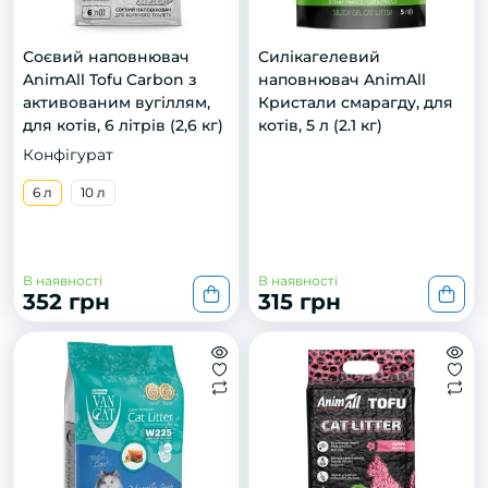
Соєвий наповнювач
Силікагелевий
AnimAll Tofu Carbon з
наповнювач AnimAll
активованим вугіллям,
Кристали смарагду, для
для котів, 6 літрів (2,6 кг)
котів, 5 л (2.1 кг)
Конфігурат
6 л
10 л
В наявності
В наявності
352 грн
315 грн