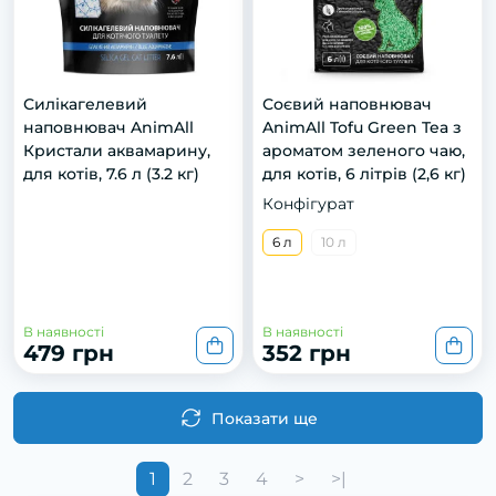
Силікагелевий
Соєвий наповнювач
наповнювач AnimAll
AnimAll Tofu Green Tea з
Кристали аквамарину,
ароматом зеленого чаю,
для котів, 7.6 л (3.2 кг)
для котів, 6 літрів (2,6 кг)
Конфігурат
6 л
10 л
В наявності
В наявності
479 грн
352 грн
Показати ще
1
2
3
4
>
>|