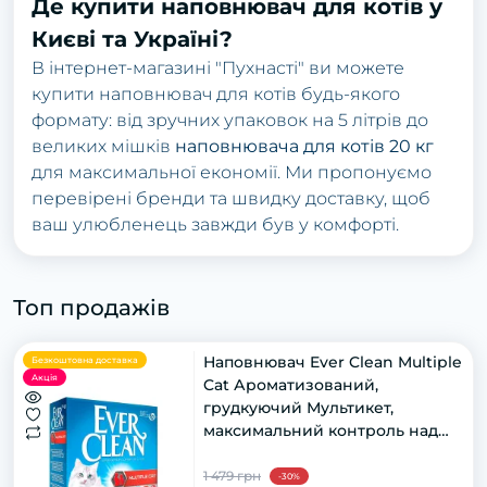
Де купити наповнювач для котів у
Києві та Україні?
В інтернет-магазині "Пухнасті" ви можете
купити наповнювач для котів будь-якого
формату: від зручних упаковок на 5 літрів до
великих мішків
наповнювача для котів 20 кг
для максимальної економії. Ми пропонуємо
перевірені бренди та швидку доставку, щоб
ваш улюбленець завжди був у комфорті.
Топ продажів
Наповнювач Ever Clean Multiple
Безкоштовна доставка
Акція
Cat Ароматизований,
грудкуючий Мультикет,
максимальний контроль над
запахом, 10 л
1 479 грн
-30%