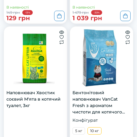
В наявності
В наявності
149 грн
1 479 грн
-13%
-30%
129 грн
1 039 грн
Наповнювач Хвостик
Бентонітовий
соєвий М'ята в котячий
наповнювач VanCat
туалет, 3кг
Fresh з ароматом
чистоти для котячого
туалету, 10 кг
Конфігурат
5 кг
10 кг