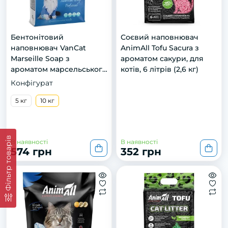
Бентонітовий
Соєвий наповнювач
наповнювач VanCat
AnimAll Tofu Saсura з
Marseille Soap з
ароматом сакури, для
ароматом марсельського
котів, 6 літрів (2,6 кг)
мила для котячого
Конфігурат
туалету, 10 кг
5 кг
10 кг
Фільтр товарів
В наявності
В наявності
574 грн
352 грн