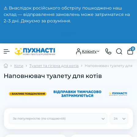
⚠️ Внаслідок російського обстрілу пошкоджено наш
склад — відправлення замовлень може затриматися на
2–3 дні. Дякуємо за розуміння.
Закрити
0
Клієнту
Коти
Туалет та гігієна для котів
Наповнювач туалету для ко
Наповнювач туалету для котів