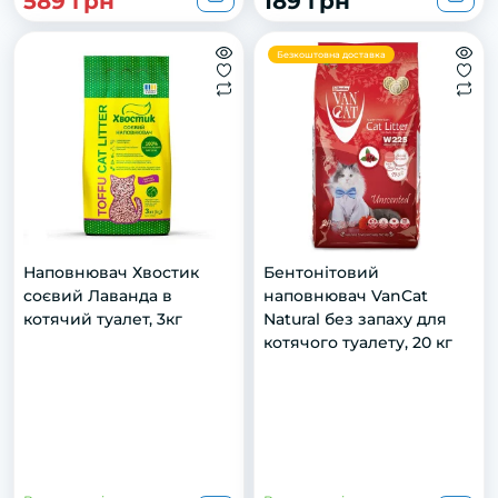
589 грн
189 грн
Безкоштовна доставка
Наповнювач Хвостик
Бентонітовий
соєвий Лаванда в
наповнювач VanCat
котячий туалет, 3кг
Natural без запаху для
котячого туалету, 20 кг