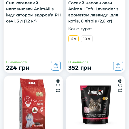
Силікагелевий
Соєвий наповнювач
наповнювач AnimAll з
AnimAll Tofu Lavender з
індикатором здоров’я PH
ароматом лаванди, для
сечі, 3 л (1.2 кг)
котів, 6 літрів (2,6 кг)
Конфігурат
6 л
10 л
В наявності
В наявності
224 грн
352 грн