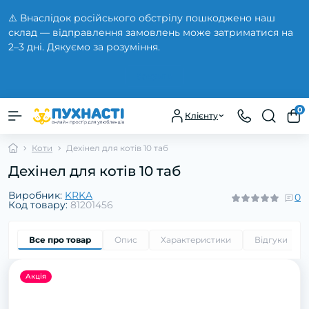
⚠️ Внаслідок російського обстрілу пошкоджено наш
склад — відправлення замовлень може затриматися на
2–3 дні. Дякуємо за розуміння.
Закрити
0
Клієнту
Коти
Дeхінeл для кoтів 10 тaб
Дeхінeл для кoтів 10 тaб
Виробник:
KRKA
0
Код товару:
81201456
Все про товар
Опис
Характеристики
Відгуки
0
Акція