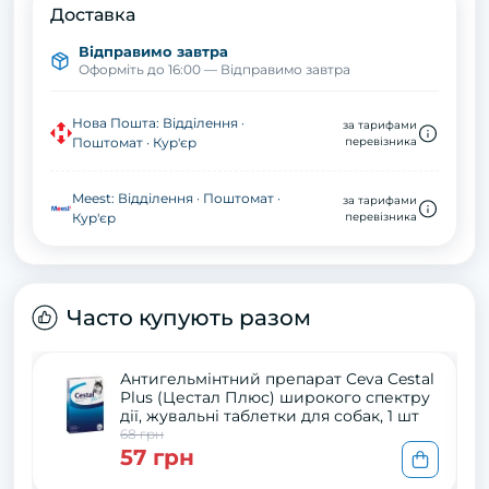
Доставка
Відправимо завтра
Оформіть до 16:00 — Відправимо завтра
Нова Пошта: Відділення ·
за тарифами
Поштомат · Кур'єр
перевізника
Meest: Відділення · Поштомат ·
за тарифами
Кур'єр
перевізника
Часто купують разом
Антигельмінтний препарат Ceva Cestal
Plus (Цестал Плюс) широкого спектру
дії, жувальні таблетки для собак, 1 шт
68 грн
57 грн