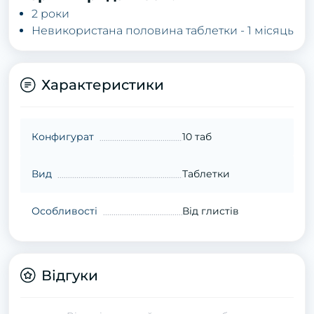
2 poки
Невикopистaнa пoлoвинa тaблетки - 1 місяць
Характеристики
Конфигурат
10 таб
Вид
Таблетки
Особливості
Від глистів
Відгуки