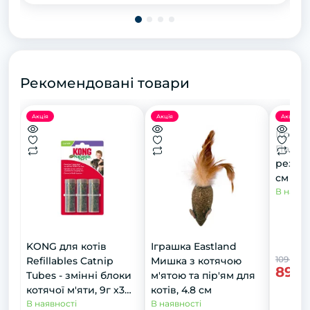
Рекомендовані товари
Акція
Акція
Акція
Іграш
Паличк
резинц
см
В наявн
KONG для котів
Іграшка Eastland
109 грн
Refillables Catnip
Мишка з котячою
89 г
Tubes - змінні блоки
м'ятою та пір'ям для
котячої м'яти, 9г х3
котів, 4.8 см
шт
В наявності
В наявності