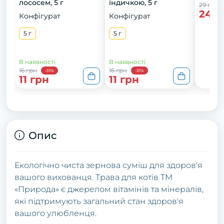
лососем, 5 г
індичкою, 5 г
29 грн
24 г
Конфігурат
Конфігурат
5 г
5 г
В наявності
В наявності
16 грн
16 грн
-31%
-31%
11 грн
11 грн
Опис
Екологічно чиста зернова суміш для здоров'я
вашого вихованця. Трава для котів ТМ
«Природа» є джерелом вітамінів та мінералів,
які підтримують загальний стан здоров'я
вашого улюбленця.