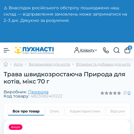
⚠️ Внаслідок російського обстрілу пошкоджено наш
склад — відправлення замовлень може затриматися на
2–3 дні. Дякуємо за розуміння.
Закрити
0
Клієнту
Коти
Ветеринарія для котів
Вітаміни та добавки для котів
Трава швидкозростаюча Природа для
котів, мікс 70 г
Виробник:
Природа
0
Код товару:
4823082401222
Все про товар
Опис
Характеристики
Відгуки
0
Акція