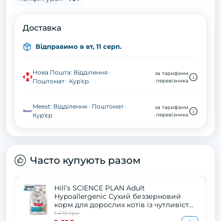
Доставка
Відправимо в вт, 11 серп.
Нова Пошта: Відділення ·
за тарифами
Поштомат · Кур'єр
перевізника
Meest: Відділення · Поштомат ·
за тарифами
Кур'єр
перевізника
Часто купують разом
Hill’s SCIENCE PLAN Adult
Hypoallergenic Сухий беззерновий
корм для дорослих котів із чутливістю
до певних компонентів їжі, з яєчним
1 419 грн