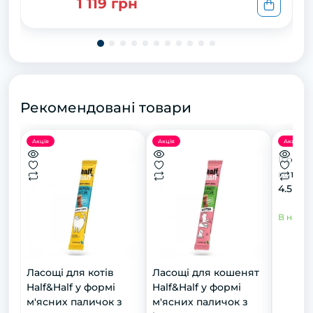
білком і протеїном комах 1,5 кг
1 119 грн
Рекомендовані товари
Акція
Акція
Акція
Іграшк
котів,
4.5 см
В наявн
Ласощі для котів
Ласощі для кошенят
Half&Half у формі
Half&Half у формі
м'ясних паличок з
м'ясних паличок з