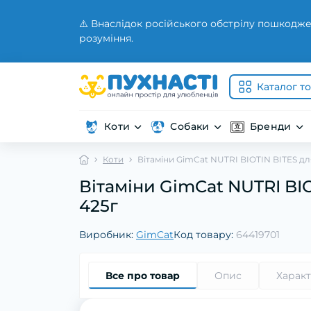
⚠️ Внаслідок російського обстрілу пошкодже
розуміння.
Каталог т
Коти
Собаки
Бренди
Коти
Вітаміни GimCat NUTRI BIOTIN BITES дл
Вітаміни GimCat NUTRI BI
425г
Виробник:
GimCat
Код товару:
64419701
Все про товар
Опис
Харак