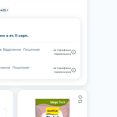
425 г
о в вт, 11 серп.
: Відділення · Поштомат
за тарифами
перевізника
ілення · Поштомат ·
за тарифами
перевізника
Вітамінізовані таблетки для котів