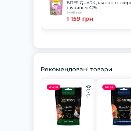
BITES QUARK для котів із сиром і
таурином 425г
1 469 грн
1 159 грн
Рекомендовані товари
Акція
Акція