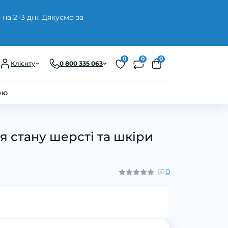
а 2–3 дні. Дякуємо за
Закрити
0
0
0
Клієнту
0 800 335 063
ою
я стану шерсті та шкіри
0