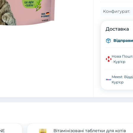
Конфигурат:
Доставка
Відправим
Нова Пошта
· Кур'єр
Meest: Відд
Кур'єр
NE
Вітамінізовані таблетки для котів