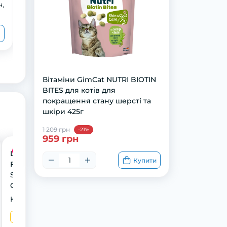
ч,
GimCat Gras Bits трав'яні кульки,
пауч, 425 г
1 119 грн
869 грн
Вітаміни GimCat NUTRI BIOTIN
BITES для котів для
покращення стану шерсті та
шкіри 425г
1 209 грн
-21%
959 грн
Акція
LABORATOIRE
Купити
FRANCODEX ANTI-
STRESS TREATS for
CATS Антистрес
ласощі для котів, 65
Конфігурат
г
65 г