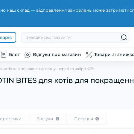
но наш склад — відправлення замовлень може затриматися н
оварів
Блог
Відгуки про магазин
Товари зі знижк
я котів для покращення стану шерсті та шкіри 425г
OTIN BITES для котів для покращенн
теристики
Відгуки
Питання
0
0