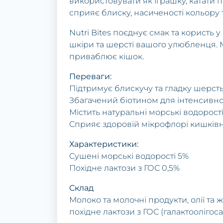
використовувати як іграшку, катати п
сприяє блиску, насиченості кольору т
Nutri Bites поєднує смак та користь
шкіри та шерсті вашого улюбленця. 
приваблює кішок.
Переваги:
Підтримує блискучу та гладку шерст
Збагачений біотином для інтенсивно
Містить натуральні морські водорост
Сприяє здоровій мікрофлорі кишків
Характеристики:
Сушені морські водорості 5%
Похідне лактози з ГОС 0,5%
Склад
Молоко та молочні продукти, олії та 
похідне лактози з ГОС (галактоолігос