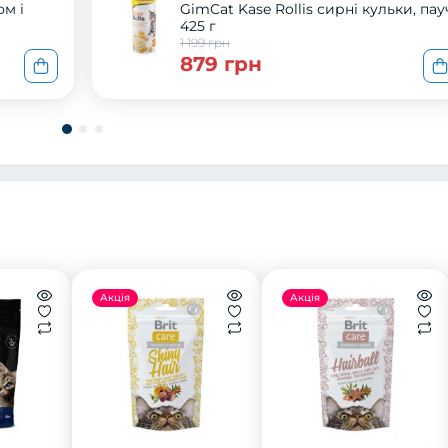
GimCat Kase Rollis сирні кульки, пау
425 г
1 199 грн
879 грн
Акція
Акція