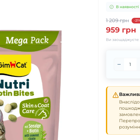
В наявності
1 209 грн
-21
959 грн
Ви заощаджуєте
Важлива
Внаслідо
пошкодже
замовле
Перепрош
розумінн