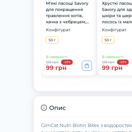
М'які ласощі Savory
Хрусткі ласощ
для покращення
Savory для зд
травлення котів,
шкіри та шерс
качка з чебрецем,
лосось із ма
50 г
50 г
Конфігурат
Конфігурат
50 г
50 г
В наявності
В наявності
129 грн
129 грн
-23%
-23%
99 грн
99 грн
Опис
GimCat Nutri Biotin Bites з водоростя