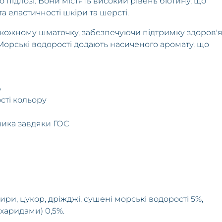
о підлозі. Вони містять високий рівень біотину, що
а еластичності шкіри та шерсті.
 у кожному шматочку, забезпечуючи підтримку здоров'
Морські водорості додають насиченого аромату, що
ь
сті кольору
і
ника завдяки ГОС
жири, цукор, дріжджі, сушені морські водорості 5%,
ахаридами) 0,5%.