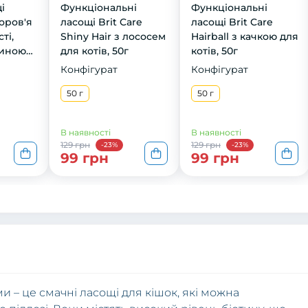
і
Функціональні
Функціональні
оров'я
ласощі Brit Care
ласощі Brit Care
ті,
Shiny Hair з лососем
Hairball з качкою для
линою
для котів, 50г
котів, 50г
Конфігурат
Конфігурат
50 г
50 г
В наявності
В наявності
129 грн
129 грн
-23%
-23%
99 грн
99 грн
ми – це смачні ласощі для кішок, які можна