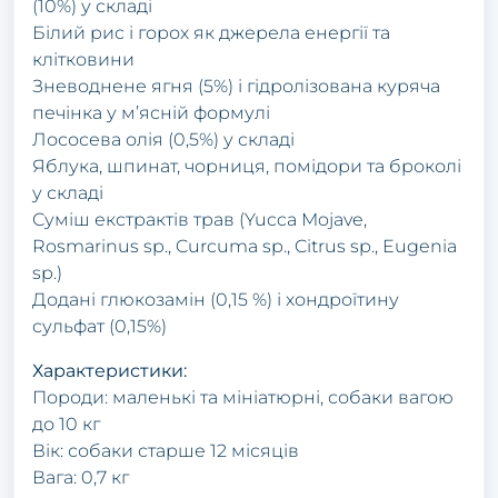
(10%) у складі
Білий рис і горох як джерела енергії та
клітковини
Зневоднене ягня (5%) і гідролізована куряча
печінка у м’ясній формулі
Лососева олія (0,5%) у складі
Яблука, шпинат, чорниця, помідори та броколі
у складі
Суміш екстрактів трав (Yucca Mojave,
Rosmarinus sp., Curcuma sp., Citrus sp., Eugenia
sp.)
Додані глюкозамін (0,15 %) і хондроїтину
сульфат (0,15%)
Характеристики:
Породи: маленькі та мініатюрні, собаки вагою
до 10 кг
Вік: собаки старше 12 місяців
Вага: 0,7 кг