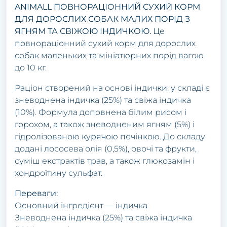
ANIMALL ПОВНОРАЦІОННИЙ СУХИЙ КОРМ
ДЛЯ ДОРОСЛИХ СОБАК МАЛИХ ПОРІД З
ЯГНЯМ ТА СВІЖОЮ ІНДИЧКОЮ.
Це
повнораціонний сухий корм для дорослих
собак маленьких та мініатюрних порід вагою
до 10 кг.
Раціон створений на основі індички: у складі є
зневоднена індичка (25%) та свіжа індичка
(10%). Формула доповнена білим рисом і
горохом, а також зневодненим ягням (5%) і
гідролізованою курячою печінкою. До складу
додані лососева олія (0,5%), овочі та фрукти,
суміш екстрактів трав, а також глюкозамін і
хондроїтину сульфат.
Переваги:
Основний інгредієнт — індичка
Зневоднена індичка (25%) та свіжа індичка