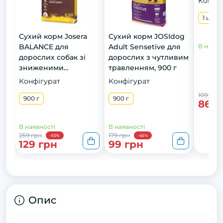
Конфіг
1 шт
Сухий корм Josera
Сухий корм JOSIdog
BALANCE для
Adult Sensetive для
В наявн
дорослих собак зі
дорослих з чутливим
зниженими
травленням, 900 г
енергетичними
Конфігурат
Конфігурат
потребами, 900 г
109 грн
900 г
900 г
86 г
В наявності
В наявності
259 грн
179 грн
-50%
-45%
129 грн
99 грн
Опис