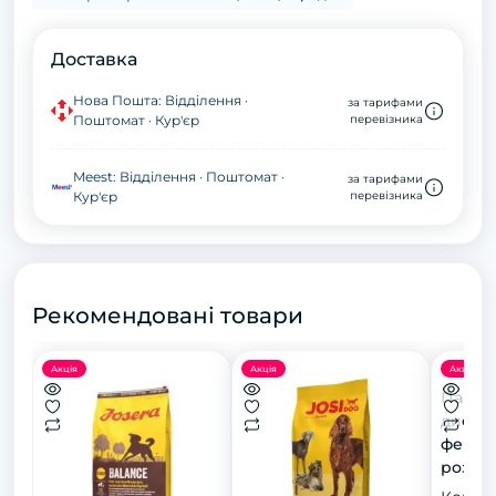
Доставка
Нова Пошта: Відділення ·
за тарифами
Поштомат · Кур'єр
перевізника
Meest: Відділення · Поштомат ·
за тарифами
Кур'єр
перевізника
Рекомендовані товари
Акція
Акція
Акція
Пакети
диспе
фекалі
розмір
асорти