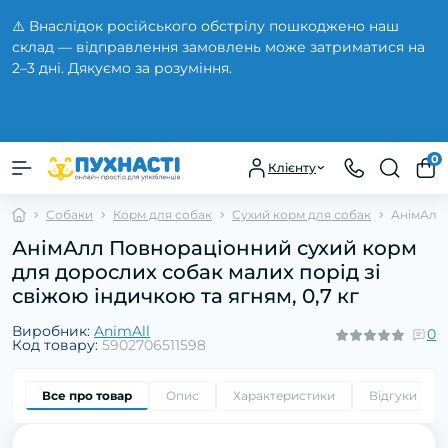
⚠️ Внаслідок російського обстрілу пошкоджено наш
склад — відправлення замовлень може затриматися на
2–3 дні. Дякуємо за розуміння.
Закрити
0
Клієнту
Собаки
Корм для собак
Сухий корм для собак
АнімАлл 
АнімАлл Повнораціонний сухий корм
для дорослих собак малих порід зі
свіжою індичкою та ягням, 0,7 кг
Виробник:
AnimAll
0
Код товару:
5902706511598
Все про товар
Опис
Характеристики
Відгуки
0