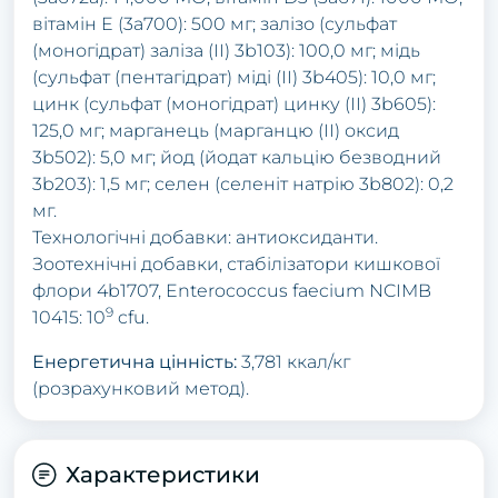
вітамін E (3a700): 500 мг; залізо (сульфат
(моногідрат) заліза (II) 3b103): 100,0 мг; мідь
(сульфат (пентагідрат) міді (II) 3b405): 10,0 мг;
цинк (сульфат (моногідрат) цинку (II) 3b605):
125,0 мг; марганець (марганцю (II) оксид
3b502): 5,0 мг; йод (йодат кальцію безводний
3b203): 1,5 мг; селен (селеніт натрію 3b802): 0,2
мг.
Технологічні добавки: антиоксиданти.
Зоотехнічні добавки, стабілізатори кишкової
флори 4b1707, Enterococcus faecium NCIMB
9
10415: 10
cfu.
Енергетична цінність:
3,781 ккал/кг
(розрахунковий метод).
Характеристики