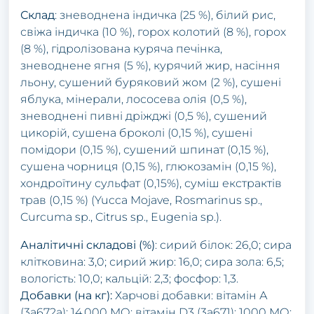
Склад
: зневоднена індичка (25 %), білий рис,
свіжа індичка (10 %), горох колотий (8 %), горох
(8 %), гідролізована куряча печінка,
зневоднене ягня (5 %), курячий жир, насіння
льону, сушений буряковий жом (2 %), сушені
яблука, мінерали, лососева олія (0,5 %),
зневоднені пивні дріжджі (0,5 %), сушений
цикорій, сушена броколі (0,15 %), сушені
помідори (0,15 %), сушений шпинат (0,15 %),
сушена чорниця (0,15 %), глюкозамін (0,15 %),
хондроїтину сульфат (0,15%), суміш екстрактів
трав (0,15 %) (Yucca Mojave, Rosmarinus sp.,
Curcuma sp., Citrus sp., Eugenia sp.).
Аналітичні складові (%)
: сирий білок: 26,0; сира
клітковина: 3,0; сирий жир: 16,0; сира зола: 6,5;
вологість: 10,0; кальцій: 2,3; фосфор: 1,3.
Добавки (на кг):
Харчові добавки: вітамін А
(3a672a): 14,000 МО; вітамін D3 (3a671): 1000 МО;