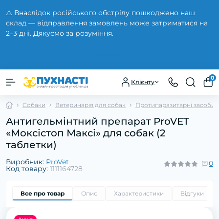
⚠️ Внаслідок російського обстрілу пошкоджено наш
склад — відправлення замовлень може затриматися на
2–3 дні. Дякуємо за розуміння.
Закрити
0
Клієнту
Собаки
Ветеринарія для собак
Протипаразитарні засоби 
Антигельмінтний препарат ProVET
«Моксістоп Максі» для собак (2
таблетки)
Виробник:
ProVet
0
Код товару:
1111164728
Все про товар
Опис
Характеристики
Відгуки
0