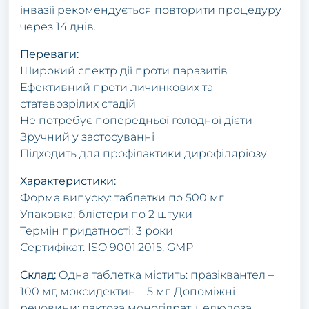
інвазії рекомендується повторити процедуру
через 14 днів.
Переваги:
Широкий спектр дії проти паразитів
Ефективний проти личинкових та
статевозрілих стадій
Не потребує попередньої голодної дієти
Зручний у застосуванні
Підходить для профілактики дирофіляріозу
Характеристики:
Форма випуску: таблетки по 500 мг
Упаковка: блістери по 2 штуки
Термін придатності: 3 роки
Сертифікат: ISO 9001:2015, GMP
Склад:
Одна таблетка містить: празіквантел –
100 мг, моксидектин – 5 мг. Допоміжні
речовини: лактоза моногідрат, целюлоза