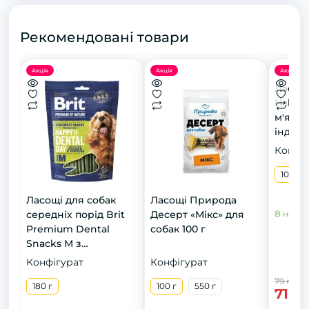
Рекомендовані товари
Акція
Акція
Акція
Ласощ
Half&H
м'ясни
індичк
Конфіг
100 г
Ласощі для cобак
Ласощі Природа
середніх порід Brit
Десерт «Мікс» для
В наявн
Premium Dental
собак 100 г
Snacks M з
колагеном і
Конфігурат
Конфігурат
спіруліною 180 г
79 грн
180 г
100 г
550 г
71 г