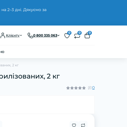
а 2–3 дні. Дякуємо за
Закрити
0
0
0
Клієнту
0 800 335 063
ою
аних, 2 кг
илізованих, 2 кг
0