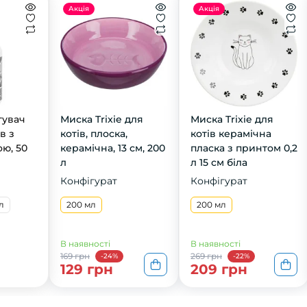
Акція
Акція
гувач
Миска Trixie для
Миска Trixie для
ів з
котів, плоска,
котів керамічна
ою, 50
керамічна, 13 см, 200
пласка з принтом 0,2
л
л 15 см біла
Конфігурат
Конфігурат
л
200 мл
200 мл
В наявності
В наявності
169 грн
269 грн
-24%
-22%
129 грн
209 грн