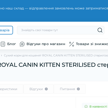
но наш склад — відправлення замовлень може затриматися н
оварів
Блог
Відгуки про магазин
Товари зі знижк
Сухий корм для кошенят ROYAL CANIN KITTEN STERILISED стерилізов
OYAL CANIN KITTEN STERILISED стер
теристики
Відгуки
Питання
0
0
В наявності