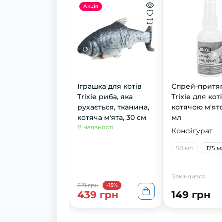
Акція
Іграшка для котів
Спрей-притя
Trixie риба, яка
Trixie для кот
рухається, тканина,
котячою м'ят
котяча м'ята, 30 см
мл
В наявності
Конфігурат
50 мл
175 м
Закінчився
519 грн
-15%
439 грн
149 грн