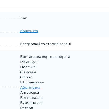
2 кг
Кошенята
Кастровані та стерилізовані
Британська короткошерста
Мейн-кун
Перська
Сіамська
Сфінкс
Шотландська
Абісинська
Ангорська
Бенгальська
Бурманська
Регдол