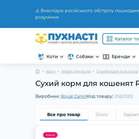
⚠️ Внаслідок російського обстрілу пошкодже
розуміння.
Каталог т
Коти
Собаки
Бренди
Коти
Корм для котів
Сухий корм для котів
Сухий корм для кошенят R
Виробник:
Royal Canin
Код товару:
2562020
Все про товар
Опис
Харак
Акція