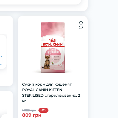
Ласощі для котів Half&Half у формі
м'ясних шматочків з яловичиною, 50
г
85 грн
64 грн
Сухий корм для кошенят
ROYAL CANIN KITTEN
STERILISED стерилізованих, 2
кг
1 029 грн
-21%
809 грн