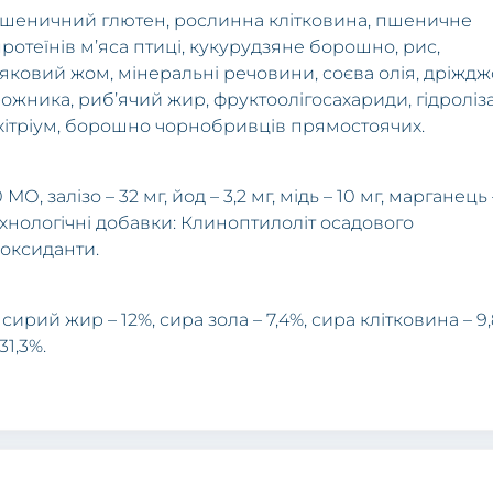
, пшеничний глютен, рослинна клітковина, пшеничне
ротеїнів м’яса птиці, кукурудзяне борошно, рис,
яковий жом, мінеральні речовини, соєва олія, дріждж
ожника, риб’ячий жир, фруктоолiгосахариди, гідроліз
охітріум, борошно чорнобривців прямостоячих.
МО, залізо – 32 мг, йод – 3,2 мг, мідь – 10 мг, марганець 
. Технологічні добавки: Клиноптилоліт осадового
иоксиданти.
 сирий жир – 12%, сира зола – 7,4%, сира клітковина – 9,
31,3%.