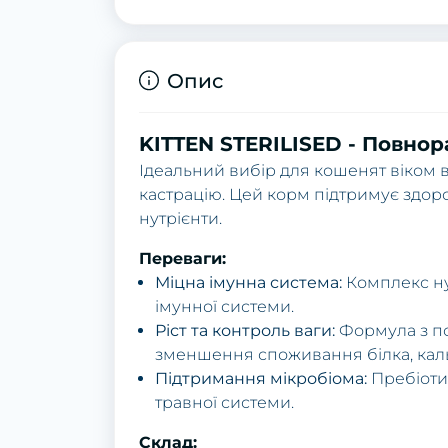
Опис
KITTEN STERILISED - Повно
Ідеальний вибір для кошенят віком ві
кастрацію. Цей корм підтримує здоро
нутрієнти.
Переваги:
Міцна імунна система:
Комплекс нут
імунної системи.
Ріст та контроль ваги:
Формула з по
зменшення споживання білка, каль
Підтримання мікробіома:
Пребіоти
травної системи.
Склад: