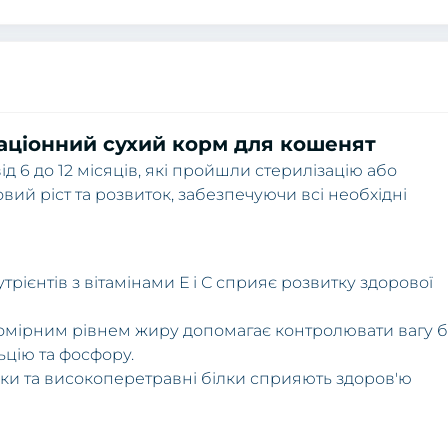
раціонний сухий корм для кошенят
д 6 до 12 місяців, які пройшли стерилізацію або
вий ріст та розвиток, забезпечуючи всі необхідні
рієнтів з вітамінами Е і С сприяє розвитку здорової
мірним рівнем жиру допомагає контролювати вагу б
цію та фосфору.
ки та високоперетравні білки сприяють здоров'ю