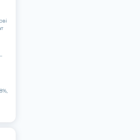
ові
ат
–
8%,