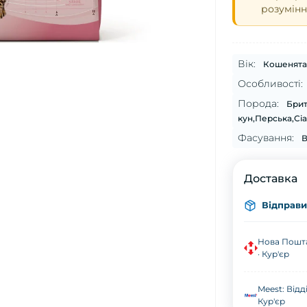
розумінн
Вік:
Кошенята
Особливості:
Порода:
Брит
кун,Перська,Сіамська,Сфінк
Фасування:
В
Доставка
Відправим
Нова Пошта
· Кур'єр
Meest: Відд
Кур'єр