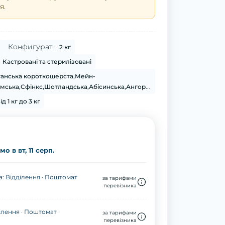
я.
Конфигурат:
2 кг
Кастровані та стерилізовані
анська короткошерста,Мейн-
с,Шотландська,Абісинська,Ангорська,Бенгальська,Бурманська,Регдол,Сомалійська
ід 1 кг до 3 кг
о в вт, 11 серп.
: Відділення · Поштомат
за тарифами
перевізника
ілення · Поштомат ·
за тарифами
перевізника