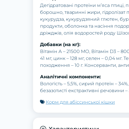
Дегідратовані протеїни м’яса птиці
борошно, тваринні жири, гідролізат п
кукурудза, кукурудзяний глютен, бур
продукти, оболонка та насіння подор
дріжджів, олія водоростей роду Шіз
Добавки (на кг):
Вітамін А – 21500 МО, Вітамін D3 – 800 
41 мг, цинк – 128 мг, селен – 0,04 мг
походження – 10 г. Консерванти, ант
Аналітичні компоненти:
Вологість – 5,5%, сирий протеїн – 34%,
безазотисті екстрактивні речовини – 
Корм для абіссинської кішки
Характеристики