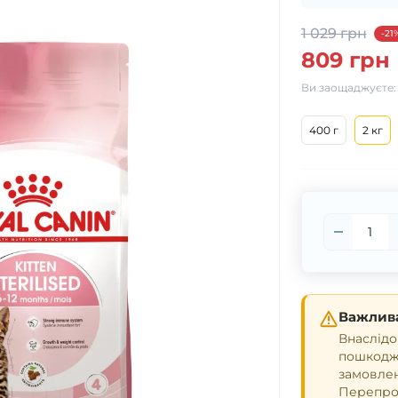
1 029 грн
-21
809 грн
Ви заощаджуєте
400 г
2 кг
Важлива
Внаслідо
пошкодже
замовле
Перепрош