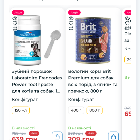
Акція
Акція
Акція
Препа
догляд
Plaque
за зуб
котів (
Конфіг
20 мл
Зубний порошок
Вологий корм Brit
Laboratoire Francodex
Premium для собак
В наявн
Power Toothpaste
всіх порід, з ягням та
для котів та собак, 150
гречкою, 800 г
мл
Конфігурат
Конфігурат
849 грн
150 мл
400 г
800 г
699 
В наявності
В наявності
759 грн
289 грн
-16%
-28%
639 грн
209 грн