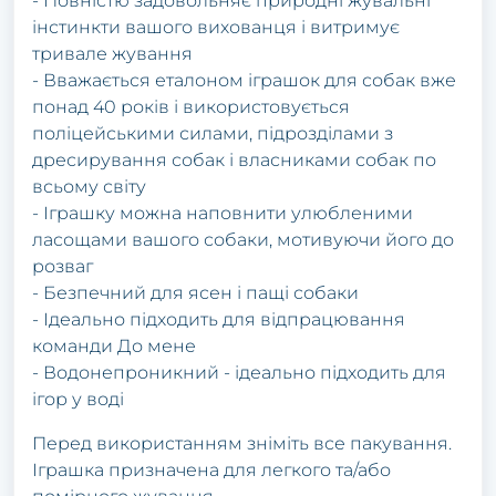
- Повністю задовольняє природні жувальні
інстинкти вашого вихованця і витримує
тривале жування
- Вважається еталоном іграшок для собак вже
понад 40 років і використовується
поліцейськими силами, підрозділами з
дресирування собак і власниками собак по
всьому світу
- Іграшку можна наповнити улюбленими
ласощами вашого собаки, мотивуючи його до
розваг
- Безпечний для ясен і пащі собаки
- Ідеально підходить для відпрацювання
команди До мене
- Водонепроникний - ідеально підходить для
ігор у воді
Перед використанням зніміть все пакування.
Іграшка призначена для легкого та/або