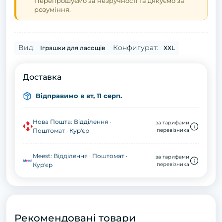
Перепрошуємо за незручності та дякуємо за
розуміння.
Вид:
Конфигурат:
Іграшки для ласощів
XXL
Доставка
Відправимо в вт, 11 серп.
Нова Пошта: Відділення ·
за тарифами
Поштомат · Кур'єр
перевізника
Meest: Відділення · Поштомат ·
за тарифами
Кур'єр
перевізника
Рекомендовані товари