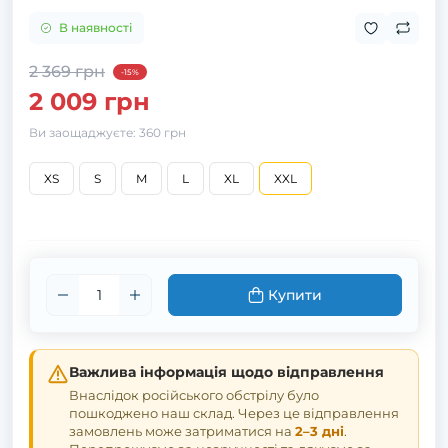
В наявності
2 369 грн
-15%
2 009 грн
Ви заощаджуєте:
360 грн
XS
S
M
L
XL
XXL
Купити
Важлива інформація щодо відправлення
Внаслідок російського обстрілу було
пошкоджено наш склад. Через це відправлення
замовлень може затриматися на
2–3 дні
.