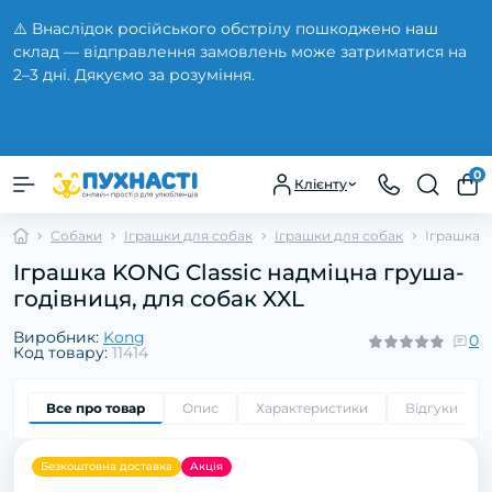
⚠️ Внаслідок російського обстрілу пошкоджено наш
склад — відправлення замовлень може затриматися на
2–3 дні. Дякуємо за розуміння.
Закрити
0
Клієнту
Собаки
Іграшки для собак
Іграшки для собак
Іграшка K
Іграшка KONG Classic надміцна груша-
годівниця, для собак XXL
Виробник:
Kong
0
Код товару:
11414
Все про товар
Опис
Характеристики
Відгуки
0
Безкоштовна доставка
Акція