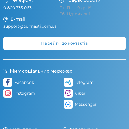
Телефони
Графік роботи
0 800 335 063
Пн-Пт: з 9 до 19
Сб, Нд: вихідні
E-mail
support@puhnasti.com.ua
Перейти до контактів
Ми у соціальних мережах
Facebook
Telegram
Instagram
Viber
Messenger