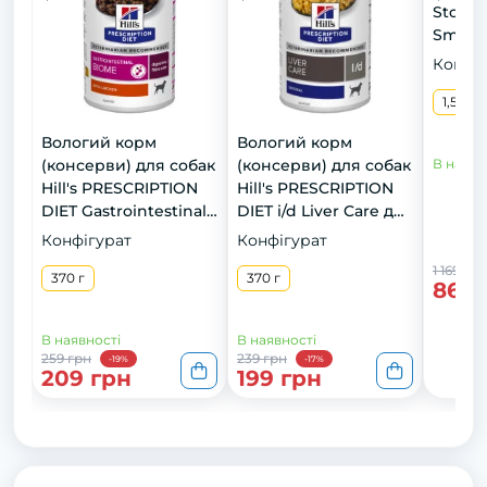
Stoma
Small&
корм 
Конфіг
шлунку
доросл
1,5 кг
мініат
Вологий корм
Вологий корм
куркою,
(консерви) для собак
(консерви) для собак
В наявн
Hill's PRESCRIPTION
Hill's PRESCRIPTION
DIET Gastrointestinal
DIET i/d Liver Care для
Biome для здоров'я
підтримки здоров’я
Конфігурат
Конфігурат
ШКТ , 370 г
печінки , 370 г
1 169 грн
370 г
370 г
869 
В наявності
В наявності
259 грн
239 грн
-19%
-17%
209 грн
199 грн