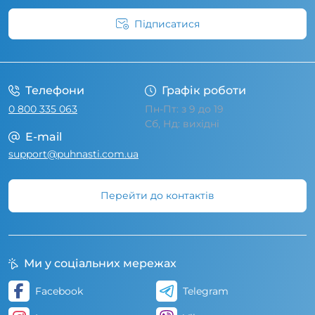
Підписатися
Умови угоди
Телефони
Графік роботи
0 800 335 063
Пн-Пт: з 9 до 19
Сб, Нд: вихідні
E-mail
support@puhnasti.com.ua
Перейти до контактів
Ми у соціальних мережах
Facebook
Telegram