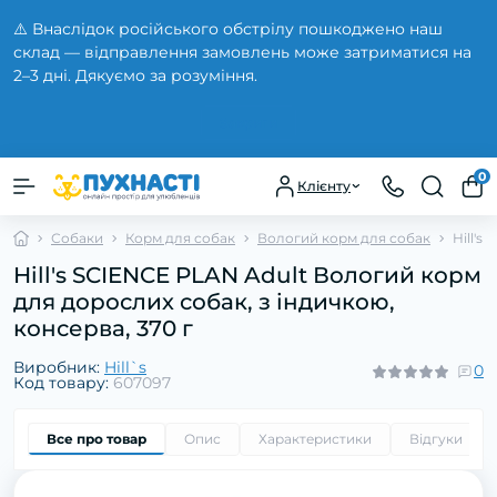
⚠️ Внаслідок російського обстрілу пошкоджено наш
склад — відправлення замовлень може затриматися на
2–3 дні. Дякуємо за розуміння.
Закрити
0
Клієнту
Собаки
Корм для собак
Вологий корм для собак
Hill's
Hill's SCIENCE PLAN Adult Вологий корм
для дорослих собак, з індичкою,
консерва, 370 г
Виробник:
Hill`s
0
Код товару:
607097
Все про товар
Опис
Характеристики
Відгуки
0