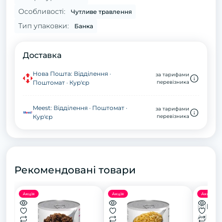
Особливості:
Чутливе травлення
Тип упаковки:
Банка
Доставка
Нова Пошта: Відділення ·
за тарифами
Поштомат · Кур'єр
перевізника
Meest: Відділення · Поштомат ·
за тарифами
Кур'єр
перевізника
Рекомендовані товари
Акція
Акція
Акція
Hill’s
Adult 