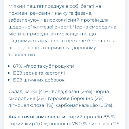
М'який паштет поєднує в собі багаті на
поживні речовини качку та фазана,
забезпечуючи високоякісний протеїн для
щоденної життєвої енергії. Чорна смородина
містить природні антиоксиданти, що
підтримують імунітет, а горохове борошно та
лігноцелюлоза сприяють здоровому
травленню.
67% м'ясо та субпродукти
БЕЗ зерна та картоплі
БЕЗ штучних добавок
Склад:
качка (41%), вода, фазан (26%), чорна
смородина (2%), горохове борошно (2%),
лігноцелюлоза (1%), карбонат кальцію (0,3%).
Аналітичні компоненти:
сирий протеїн 8,5 %,
сирий жир 7,0 %, вологість 78,0 %, сира зола 2,5