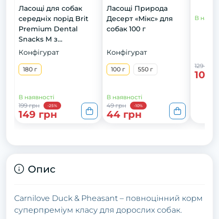
Ласощі для cобак
Ласощі Природа
середніх порід Brit
Десерт «Мікс» для
В наявн
Premium Dental
собак 100 г
Snacks M з
колагеном і
Конфігурат
Конфігурат
спіруліною 180 г
129 грн
180 г
100 г
550 г
109 
В наявності
В наявності
199 грн
49 грн
-25%
-10%
149 грн
44 грн
Опис
Carnilove Duck & Pheasant – повноцінний корм
суперпреміум класу для дорослих собак.