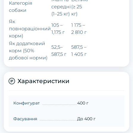
Категорія
середні
(≥ 25
собаки
(1–25 кг)
кг)
Як
105 –
1 175 –
повнораціонний
1,175 г
2 810 г
корм)
Як додатковий
52,5–
587,5 –
корм (50%
587,5 г
1 405 г
добової норми)
Характеристики
Конфигурат
400 г
Фасування
До 400 г