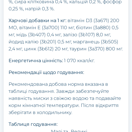
%, сира клітковина 0,4 %, кальцій 0,2 %, фосфор
0,25 %, натрій 0,3 %.
Харчові добавки на 1 кг:
вітамін D3 (3a671) 200
МО, вітамін E (3a700) 110 мг, біотин (3a880) 0,5
мг, мідь (3b407) 0,4 мг, залізо (3b107) 8,0 мг,
йодид калію (3b201) 0,5 мг, марганець (3b505)
2,4 мг, цинк (3b612) 20 мг, таурин (3a370) 800 мг.
Енергетична цінність:
1 070 ккал/кг.
Рекомендації щодо годування:
Рекомендована добова норма вказана в
таблиці годування. Завжди забезпечуйте
наявність миски з свіжою водою та подавайте
корм кімнатної температури. Після відкриття
зберігати в холодильнику.
Таблиця годування:
Малі та
Великі