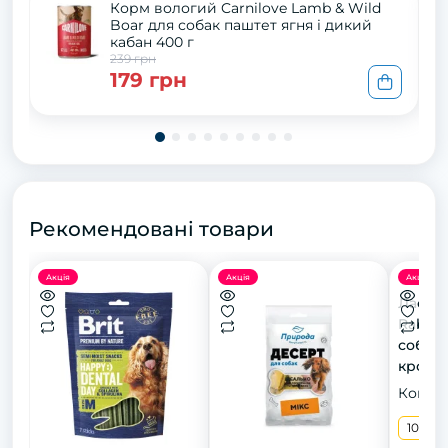
Корм вологий Carnilove Lamb & Wild
Boar для собак паштет ягня і дикий
кабан 400 г
239 грн
179 грн
Рекомендовані товари
Акція
Акція
Акція
Ласощі
Rabbit
собак 
кролик
Конфіг
100 г