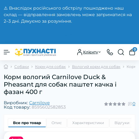
⚠️ Внаслідок російського обстрілу пошкоджено наш
склад — відправлення замовлень може затриматися на
2–3 дні. Дякуємо за розуміння.
Закрити
0
Клієнту
Собаки
Корм для собак
Вологий корм для собак
Корм в
Корм вологий Carnilove Duck &
Pheasant для собак паштет качка і
фазан 400 г
Виробник:
Carnilove
0
Код товару:
8595602582853
Все про товар
Опис
Характеристики
Відгуки
0