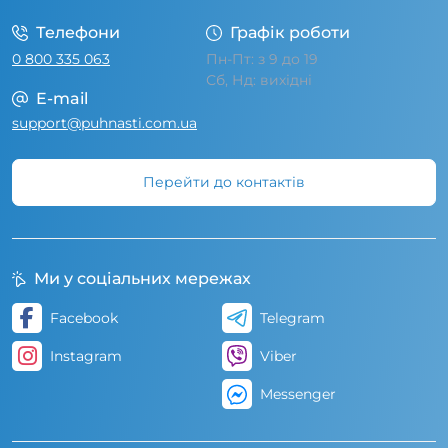
Телефони
Графік роботи
0 800 335 063
Пн-Пт: з 9 до 19
Сб, Нд: вихідні
E-mail
support@puhnasti.com.ua
Перейти до контактів
Ми у соціальних мережах
Facebook
Telegram
Instagram
Viber
Messenger