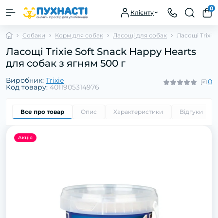
0
Клієнту
Собаки
Корм для собак
Ласощі для собак
Ласощі Trixie
Ласощі Trixie Soft Snack Happy Hearts
для собак з ягням 500 г
Виробник:
Trixie
0
Код товару:
4011905314976
Все про товар
Опис
Характеристики
Відгуки
0
Акція