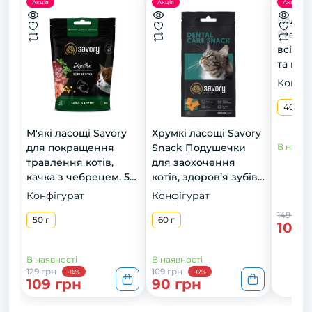
Акція
Акція
Акція
Вологи
Premi
всіх п
та кур
400 г
Конфіг
400 г
М'які ласощі Savory
Хрумкі ласощі Savory
для покращення
Snack Подушечки
В наявн
травлення котів,
для заохочення
качка з чебрецем, 50
котів, здоров’я зубів,
г
60 г
Конфігурат
Конфігурат
149 грн
50 г
60 г
109 
В наявності
В наявності
129 грн
109 грн
-16%
-17%
109 грн
90 грн