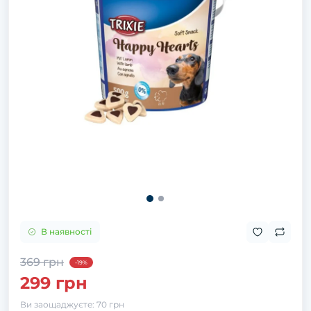
В наявності
369 грн
-19%
299 грн
Ви заощаджуєте:
70 грн