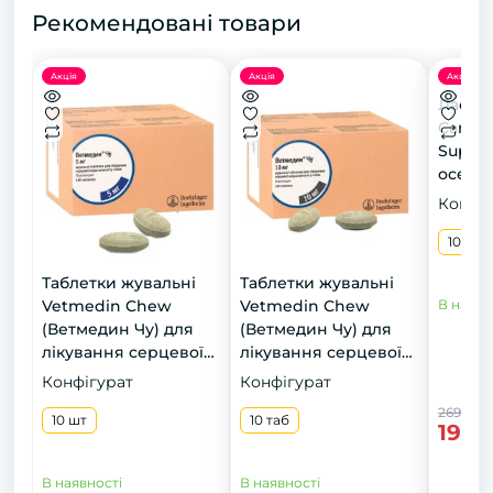
Рекомендовані товари
Акція
Акція
Акція
Ласощі
Care C
Superf
оселед
Конфіг
100 г
Таблетки жувальні
Таблетки жувальні
Vetmedin Chew
Vetmedin Chew
В наявн
(Ветмедин Чу) для
(Ветмедин Чу) для
лікування серцевої
лікування серцевої
недостатності, 5 мг, 10
недостатності, 10 мг,
Конфігурат
Конфігурат
шт
10 таб
269 грн
10 шт
10 таб
199 
В наявності
В наявності