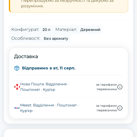
Перепрошуємо за незручності та дякуємо за
розуміння.
Конфигурат:
Матеріал:
20 л
Деревний
Особливості:
Без аромату
Доставка
Відправимо в вт, 11 серп.
Нова Пошта: Відділення ·
за тарифами
Поштомат · Кур'єр
перевізника
Meest: Відділення · Поштомат ·
за тарифами
Кур'єр
перевізника