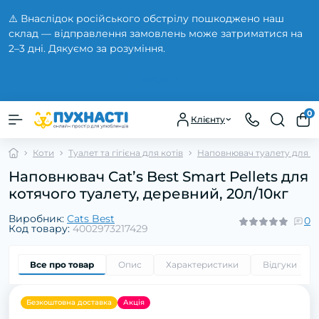
⚠️ Внаслідок російського обстрілу пошкоджено наш
склад — відправлення замовлень може затриматися на
2–3 дні. Дякуємо за розуміння.
Закрити
0
Клієнту
Коти
Туалет та гігієна для котів
Наповнювач туалету для ко
Наповнювач Cat’s Best Smart Pellets для
котячого туалету, деревний, 20л/10кг
Виробник:
Cats Best
0
Код товару:
4002973217429
Все про товар
Опис
Характеристики
Відгуки
0
Безкоштовна доставка
Акція