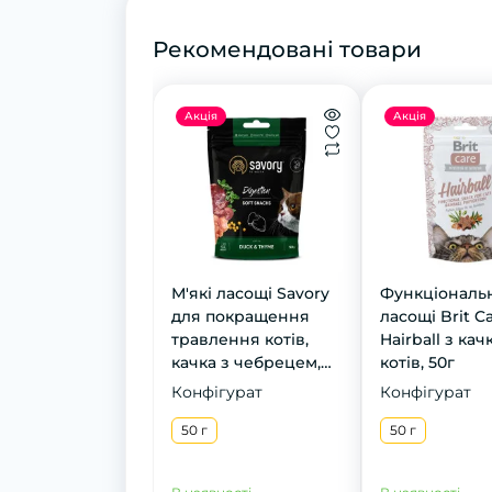
Рекомендовані товари
Акція
Акція
М'які ласощі Savory
Функціональ
для покращення
ласощі Brit C
травлення котів,
Hairball з ка
качка з чебрецем,
котів, 50г
50 г
Конфігурат
Конфігурат
50 г
50 г