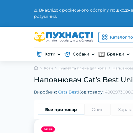
⚠️ Внаслідок російського обстрілу пошкодже
розуміння.
Каталог т
Коти
Собаки
Бренди
Коти
Туалет та гігієна для котів
Наповнювач
Наповнювач Cat’s Best Uni
Виробник:
Cats Best
Код товару:
40029730006
Все про товар
Опис
Харак
Акція