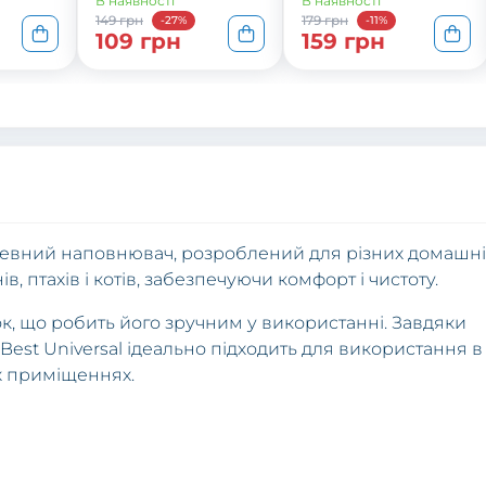
В наявності
В наявності
149 грн
179 грн
-27%
-11%
109 грн
159 грн
деревний наповнювач, розроблений для різних домашні
в, птахів і котів, забезпечуючи комфорт і чистоту.
, що робить його зручним у використанні. Завдяки
s Best Universal ідеально підходить для використання в
их приміщеннях.