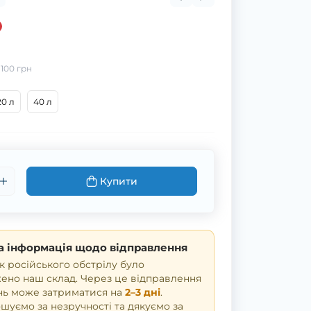
:
100 грн
20 л
40 л
Купити
 інформація щодо відправлення
к російського обстрілу було
но наш склад. Через це відправлення
нь може затриматися на
2–3 дні
.
уємо за незручності та дякуємо за