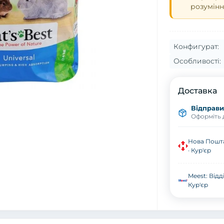
розумінн
Конфигурат:
Особливості:
Доставка
Відправим
Оформіть д
Нова Пошта
· Кур'єр
Meest: Відд
Кур'єр