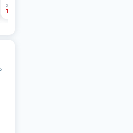
209 грн
-29%
149 грн
х