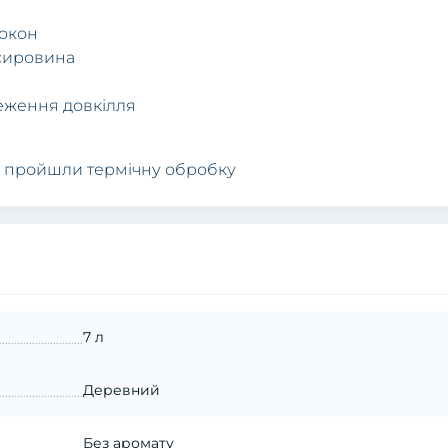
локон
 сировина
еження довкілля
о пройшли термічну обробку
7 л
Деревний
Без аромату