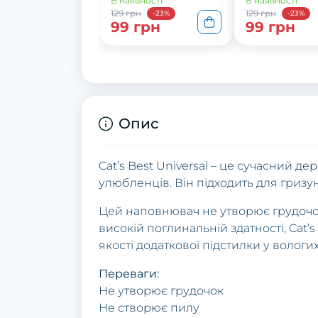
В наявності
В наявності
129 грн
129 грн
-23%
-23%
99 грн
99 грн
Опис
Cat’s Best Universal – це сучасний 
улюбленців. Він підходить для гризуні
Цей наповнювач не утворює грудочок
високій поглинальній здатності, Cat’
якості додаткової підстилки у волог
Переваги:
Не утворює грудочок
Не створює пилу