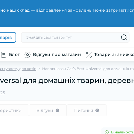
но наш склад — відправлення замовлень може затриматися н
оварів
Блог
Відгуки про магазин
Товари зі знижк
 туалету для котів
Наповнювач Cat’s Best Universal для домашніх тв
versal для домашніх тварин, деревни
25
теристики
Відгуки
Питання
0
0
В наявності