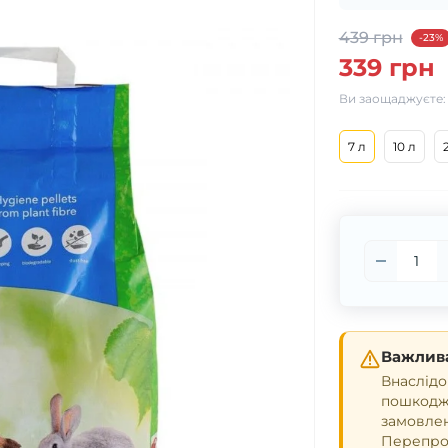
439 грн
-23%
339 грн
Ви заощаджуєте
7 л
10 л
Важлива
Внаслідо
пошкодже
замовле
Перепрош