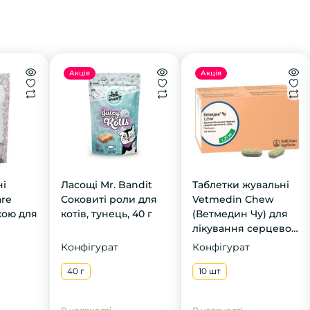
Акція
Акція
ні
Ласощі Mr. Bandit
Таблетки жувальні
are
Соковиті роли для
Vetmedin Chew
чкою для
котів, тунець, 40 г
(Ветмедин Чу) для
лікування серцевої
недостатності, 1,25
Конфігурат
Конфігурат
мг, 10 шт
40 г
10 шт