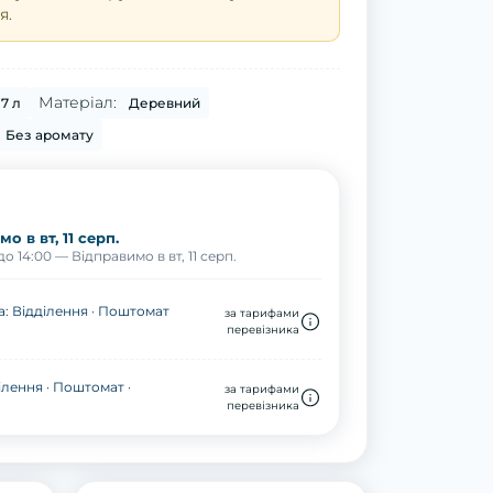
я.
Матеріал:
7 л
Деревний
Без аромату
о в вт, 11 серп.
о 14:00 — Відправимо в вт, 11 серп.
: Відділення · Поштомат
за тарифами
перевізника
ілення · Поштомат ·
за тарифами
перевізника