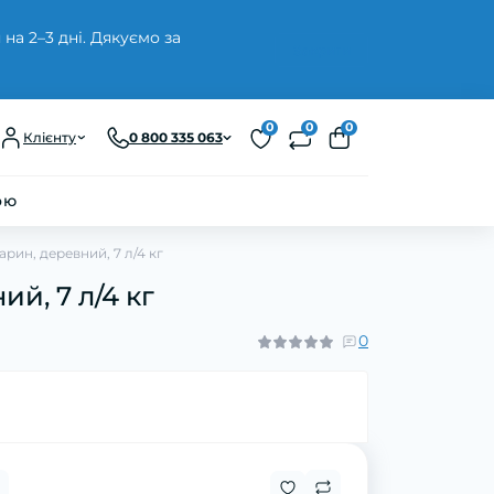
а 2–3 дні. Дякуємо за
Закрити
0
0
0
Клієнту
0 800 335 063
ою
арин, деревний, 7 л/4 кг
й, 7 л/4 кг
0