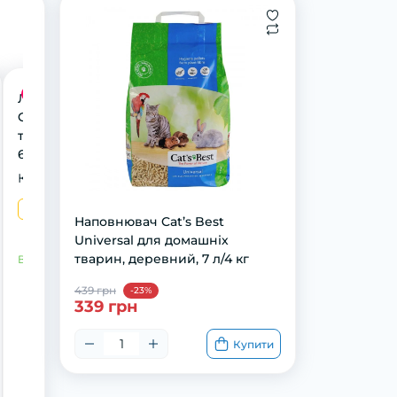
Акція
Ласощі GimCat
GrasBits для котів,
таблетки з травою,
65 шт, 40 г
Конфігурат
40 г
Наповнювач Cat’s Best
Universal для домашніх
тварин, деревний, 7 л/4 кг
В наявності
439 грн
-23%
339 грн
Купити