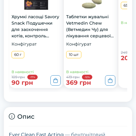
65 г
Хрумкі ласощі Savory
Таблетки жувальні
Snack Подушечки
Vetmedin Chew
В наявн
для заохочення
(Ветмедин Чу) для
котів, контроль
лікування серцевої
шерстяних кульок,
недостатності, 5 мг, 10
Конфігурат
Конфігурат
60 г
шт
249 грн
60 г
10 шт
209 
В наявності
В наявності
109 грн
419 грн
-17%
-12%
90 грн
369 грн
Опис
Ever Clean Fast Acting
— бентонітовий