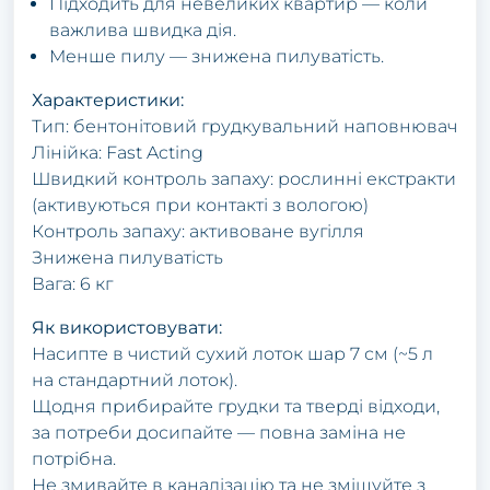
Підходить для невеликих квартир — коли
важлива швидка дія.
Менше пилу — знижена пилуватість.
Характеристики:
Тип: бентонітовий грудкувальний наповнювач
Лінійка: Fast Acting
Швидкий контроль запаху: рослинні екстракти
(активуються при контакті з вологою)
Контроль запаху: активоване вугілля
Знижена пилуватість
Вага: 6 кг
Як використовувати:
Насипте в чистий сухий лоток шар 7 см (~5 л
на стандартний лоток).
Щодня прибирайте грудки та тверді відходи,
за потреби досипайте — повна заміна не
потрібна.
Не змивайте в каналізацію та не змішуйте з