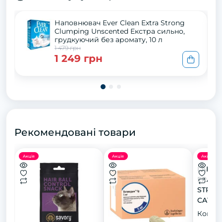
Наповнювач Ever Clean Extra Strong
Clumping Unscented Екстра сильно,
грудкуючий без аромату, 10 л
1 479 грн
1 249 грн
Рекомендовані товари
Акція
Акція
Акція
LABOR
FRANC
STRESS
CATS 
ласощі
Конфіг