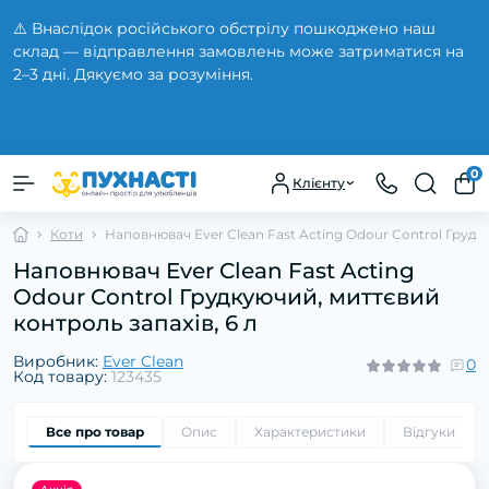
⚠️ Внаслідок російського обстрілу пошкоджено наш
склад — відправлення замовлень може затриматися на
2–3 дні. Дякуємо за розуміння.
Закрити
0
Клієнту
Коти
Наповнювач Ever Clean Fast Acting Odour Control Грудк
Наповнювач Ever Clean Fast Acting
Odour Control Грудкуючий, миттєвий
контроль запахів, 6 л
Виробник:
Ever Clean
0
Код товару:
123435
Все про товар
Опис
Характеристики
Відгуки
0