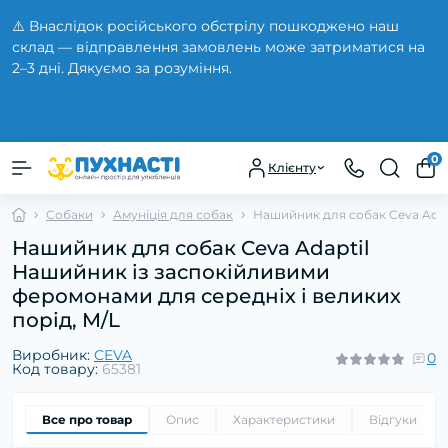
⚠️ Внаслідок російського обстрілу пошкоджено наш
склад — відправлення замовлень може затриматися на
2–3 дні. Дякуємо за розуміння.
Закрити
0
Клієнту
Собаки
Амуніція для собак
Нашийник для собак Ceva Adapt
Нашийник для собак Ceva Adaptil
Нашийник із заспокійливими
феромонами для середніх і великих
порід, M/L
Виробник:
CEVA
0
Код товару:
65381
Все про товар
Опис
Характеристики
Відгуки
0