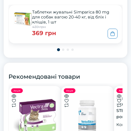
Тaблeтки жyвaльні Simparica 80 mg
для сoбaк вaгoю 20-40 кг, від бліх і
кліщів, 1 шт
439 грн
369 грн
Рекомендовані товари
Акція
Акція
Акція
Сухий 
ROYAL
STERIL
років
стерил
Конфіг