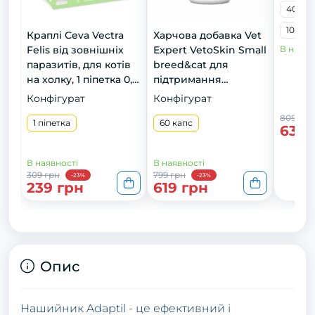
400 г
10 кг
Краплі Ceva Vectra
Харчова добавка Vet
Felis від зовнішніх
Expert VetoSkin Small
В наявн
паразитів, для котів
breed&cat для
на холку, 1 піпетка 0,9
підтримання
мл
здоров'я шкіри та
Конфігурат
Конфігурат
шерсті у котів і собак
809 грн
1 піпетка
малих порід, 60 капс
60 капс
639 
В наявності
В наявності
309 грн
799 грн
-23%
-23%
239 грн
619 грн
Опис
Нашийник Adaptil - це ефективний і