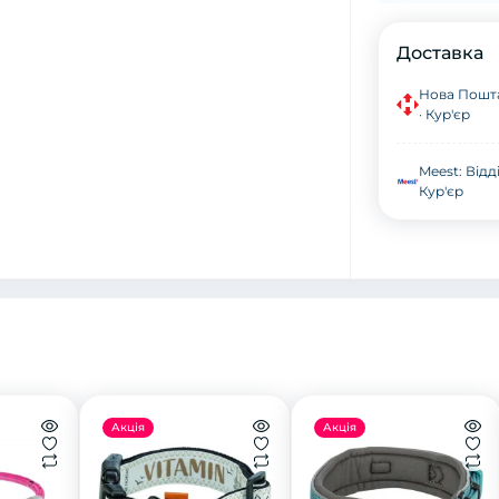
Доставка
Нова Пошта
· Кур'єр
Meest: Відд
Кур'єр
Акція
Акція