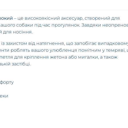
рокий
– це високоякісний аксесуар, створений для
ашого собаки під час прогулянок. Завдяки неопрено
й для носіння.
 захистом від натягнення, що запобігає випадковом
енти роблять вашого улюбленця помітним у темряві,
 петля для кріплення жетона або мигалки, а також
кій застібці.
мфорту
пеки