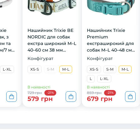
xie
Нашийник Trixie BE
Нашийник Trixie
к, з
NORDIC для собак
Premium
ям та
екстра широкий M–L
екстраширокий для
м/7 мм,
40–60 см 38 мм
собак M–L 40–48 см
чорний
40 мм аква-графіт
Конфігурат
Конфігурат
L-XL
XS-S
S-M
M-L
XS-S
S-M
M-L
L
L-XL
В наявності
В наявності
729 грн
859 грн
-21%
-21%
579 грн
679 грн