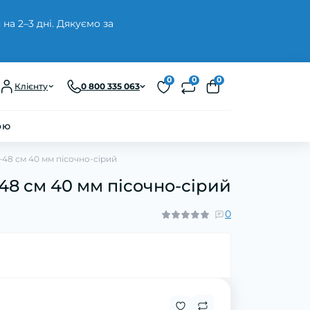
а 2–3 дні. Дякуємо за
Закрити
0
0
0
Клієнту
0 800 335 063
ою
48 см 40 мм пісочно-сірий
8 см 40 мм пісочно-сірий
0