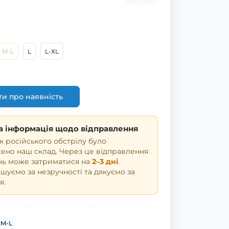
M-L
L
L-XL
и про наявність
 інформація щодо відправлення
к російського обстрілу було
но наш склад. Через це відправлення
нь може затриматися на
2–3 дні
.
уємо за незручності та дякуємо за
я.
M-L