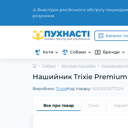
⚠️ Внаслідок російського обстрілу пошкодже
розуміння.
Каталог т
Коти
Собаки
Бренди
Собаки
Амуніція для собак
Нашийники дл
Нашийник Trixie Premium
Виробник:
Trixie
Код товару:
4053032677524
Все про товар
Опис
Харак