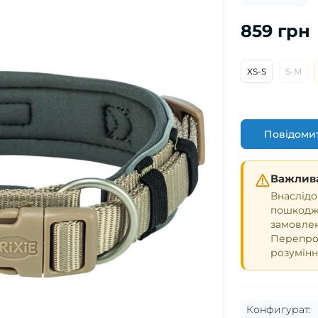
859 грн
XS-S
S-M
Повідомит
Важлива
Внаслідо
пошкодже
замовле
Перепрош
розумінн
Конфигурат: