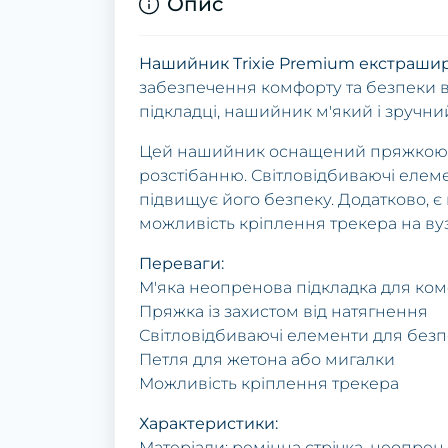
Опис
Нашийник Trixie Premium екстраши
забезпечення комфорту та безпеки в
підкладці, нашийник м'який і зручни
Цей нашийник оснащений пряжкою із
розстібанню. Світловідбиваючі елем
підвищує його безпеку. Додатково, є
можливість кріплення трекера на вузь
Переваги:
М'яка неопренова підкладка для ко
Пряжка із захистом від натягнення
Світловідбиваючі елементи для без
Петля для жетона або мигалки
Можливість кріплення трекера
Характеристики:
Матеріали: ремінна стрічка, неопрен