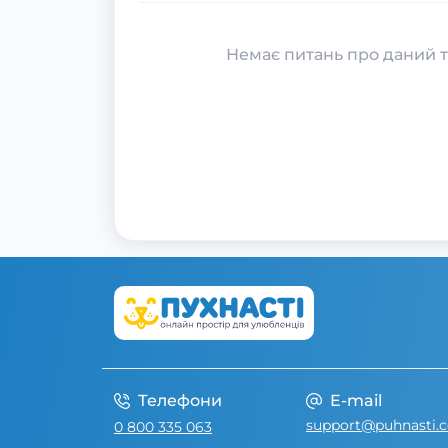
Немає питань про даний т
Телефони
E-mail
support@puhnasti.
0 800 335 063