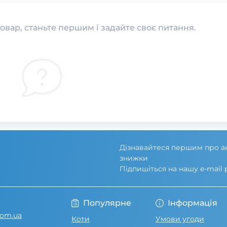
овар, станьте першим і задайте своє питання.
Дізнавайтеся першим про ак
знижки
Підпишіться на нашу e-mail
Умови угоди
Популярне
Інформація
com.ua
Коти
Умови угоди