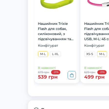
Нашийник Trixie
Нашийник Tri
Flash для собак,
Flash для соба
силіконовий, з
підсвічуванн
підсвічуванням та
USB, M-L: 45 c
USB, M-L: 50 cм/18
рожевий
Конфігурат
Конфігурат
мм, зелений
M-L
L-XL
XS-S
M-L
В наявності
В наявності
679 грн
629 грн
-21%
-21%
539 грн
499 грн