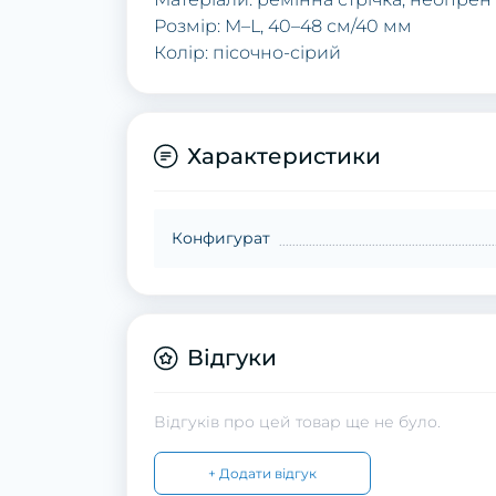
Розмір: M–L, 40–48 см/40 мм
Колір: пісочно-сірий
Характеристики
Конфигурат
Відгуки
Відгуків про цей товар ще не було.
+ Додати відгук