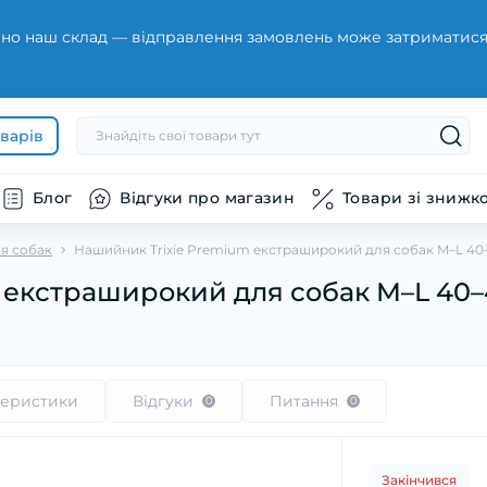
но наш склад — відправлення замовлень може затриматися н
оварів
Блог
Відгуки про магазин
Товари зі знижк
я собак
Нашийник Trixie Premium екстраширокий для собак M–L 40–
 екстраширокий для собак M–L 40–4
теристики
Відгуки
Питання
0
0
Закінчився