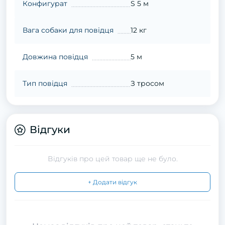
Конфигурат
S 5 м
Вага собаки для повідця
12 кг
Довжина повідця
5 м
Тип повідця
З тросом
Відгуки
Відгуків про цей товар ще не було.
+ Додати відгук