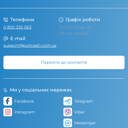
Умови угоди
Телефони
Графік роботи
0 800 335 063
Пн-Пт: з 9 до 19
Сб, Нд: вихідні
E-mail
support@puhnasti.com.ua
Перейти до контактів
Ми у соціальних мережах
Facebook
Telegram
Instagram
Viber
Messenger