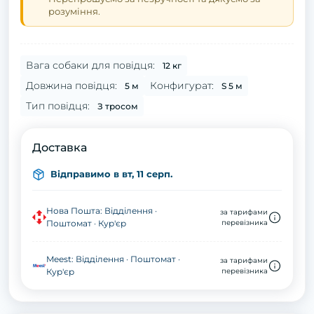
розуміння.
Вага собаки для повідця:
12 кг
Довжина повідця:
Конфигурат:
5 м
S 5 м
Тип повідця:
З тросом
Доставка
Відправимо в вт, 11 серп.
Нова Пошта: Відділення ·
за тарифами
Поштомат · Кур'єр
перевізника
Meest: Відділення · Поштомат ·
за тарифами
Кур'єр
перевізника