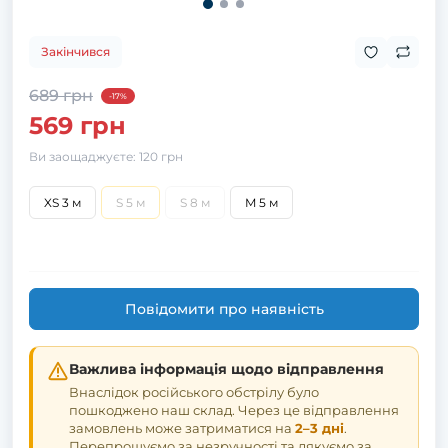
Закінчився
689 грн
-17%
569 грн
Ви заощаджуєте:
120 грн
XS 3 м
S 5 м
S 8 м
M 5 м
Повідомити про наявність
Важлива інформація щодо відправлення
Внаслідок російського обстрілу було
пошкоджено наш склад. Через це відправлення
замовлень може затриматися на
2–3 дні
.
Перепрошуємо за незручності та дякуємо за