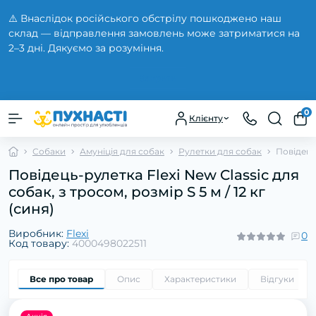
⚠️ Внаслідок російського обстрілу пошкоджено наш
склад — відправлення замовлень може затриматися на
2–3 дні. Дякуємо за розуміння.
Закрити
0
Клієнту
Собаки
Амуніція для собак
Рулетки для собак
Повідець-
Повідець-рулетка Flexi New Classic для
собак, з тросом, розмір S 5 м / 12 кг
(синя)
Виробник:
Flexi
0
Код товару:
4000498022511
Все про товар
Опис
Характеристики
Відгуки
0