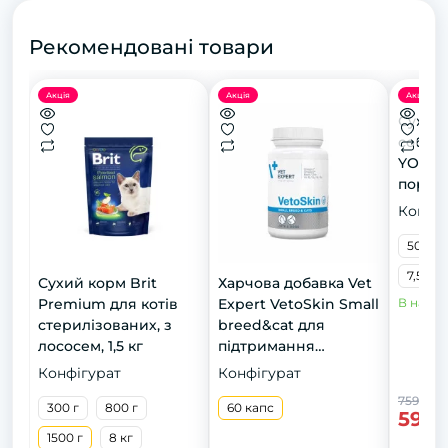
Рекомендовані товари
Акція
Акція
Акція
Сухий
собак
YORKS
пород
тер'єр,
Конфіг
500 г
7,5 кг
Сухий корм Brit
Харчова добавка Vet
Premium для котів
Expert VetoSkin Small
В наявн
стерилізованих, з
breed&cat для
лососем, 1,5 кг
підтримання
здоров'я шкіри та
Конфігурат
Конфігурат
шерсті у котів і собак
759 грн
300 г
800 г
малих порід, 60 капс
60 капс
599 
1500 г
8 кг