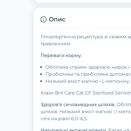
Опис
Гіпоалергенна рецептура зі свіжим 
травленням.
Переваги корму:
Обліпиха сприяє здоров'ю нирок і
Пробіотики та пребіотики допомаг
Низький вміст магнію і L-метіоніну
Корм Brit Care Cat GF Sterilized Sensiti
Здоров'я сечовивідних шляхів.
Обліп
шляхів. Низький вміст магнію і l-ме
сечі на рівні 6,0–6,5.
Натуральні антиоксиданти.
Багаті на