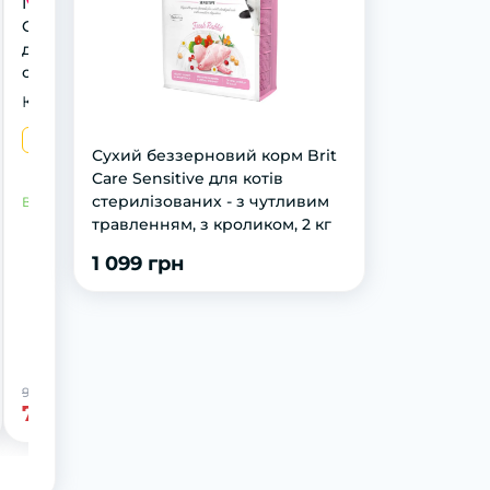
Переноска Trixie
Capri 1 для тварин
до 6 кг, 32 x 31 x 48
см (блакитна)
Конфігурат
до 6 кг
до 8 кг
Сухий беззерновий корм Brit
Care Sensitive для котів
стерилізованих - з чутливим
В наявності
травленням, з кроликом, 2 кг
1 099 грн
979 грн
-21%
769 грн