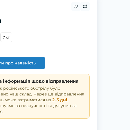
н
7 кг
и про наявність
 інформація щодо відправлення
к російського обстрілу було
но наш склад. Через це відправлення
нь може затриматися на
2–3 дні
.
уємо за незручності та дякуємо за
я.