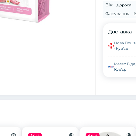
Вік:
Дорослі
Фасування:
В
Доставка
Нова Пошта
· Кур'єр
Meest: Відд
Кур'єр
Акція
Акція