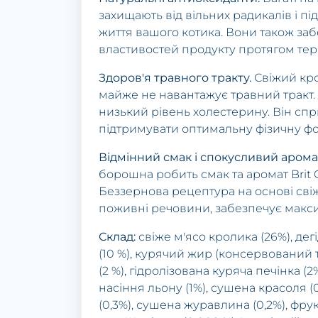
захищають від вільних радикалів і 
життя вашого котика. Вони також з
властивостей продукту протягом тер
Здоров'я травного тракту.
Свіжий кро
майже не навантажує травний тракт.
низький рівень холестерину. Він спр
підтримувати оптимальну фізичну ф
Відмінний смак і спокусливий арома
борошна робить смак та аромат Brit 
Беззернова рецептура на основі свіжо
поживні речовини, забезпечує макс
Склад:
свіже м'ясо кролика (26%), дегі
(10 %), курячий жир (консервований 
(2 %), гідролізована куряча печінка (2%
насіння льону (1%), сушена красоля (
(0,3%), сушена журавлина (0,2%), фрук