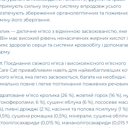
підтримують сильну імунну систему впродовж усього
абезпечують збереження органолептичних та поживни
міну його зберігання.
лик — дієтичне м'ясо з відмінною засвоюваністю, яке
 Він має високий рівень ненасичених жирних кислот і
ияє здоров'ю серця та системи кровообігу і допомага
орму.
т.
Поєднання свіжого м'яса і високоякісного м'ясного
Care Cat привабливим навіть для найвибагливіших кот
го м'яса, яка легко засвоюється, багата на необхідні
имально повне і легке поглинання поживних речовин
дратоване м'ясо кролика (26 %), жовтий горох (16 %), н
токоферолами, 6 %), сушені яблука (6 %), лососеве мас
), пивні дріжджі (2 %), насіння та полова псиліуму (1 %)
0,5%), сушена ромашка (0,5%), мінерали, сушена обліп
тоолігосахариди (0,015 %), мананолігосахариди (0,015 %