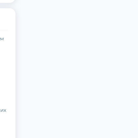
им
них