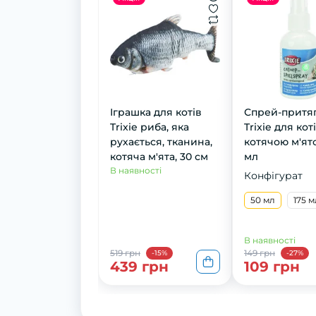
Іграшка для котів
Спрей-притя
Trixie риба, яка
Trixie для кот
рухається, тканина,
котячою м'ят
котяча м'ята, 30 см
мл
В наявності
Конфігурат
50 мл
175 м
В наявності
519 грн
149 грн
-15%
-27%
439 грн
109 грн