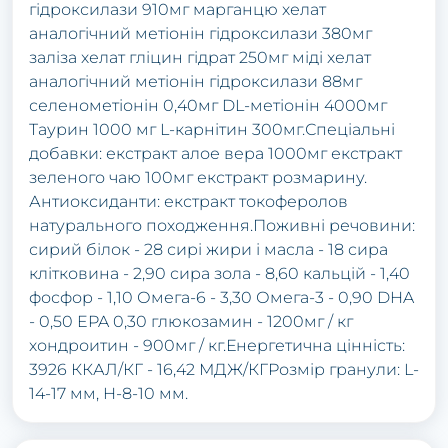
гідроксилази 910мг марганцю хелат
аналогічний метіонін гідроксилази 380мг
заліза хелат гліцин гідрат 250мг міді хелат
аналогічний метіонін гідроксилази 88мг
селенометіонін 0,40мг DL-метіонін 4000мг
Таурин 1000 мг L-карнітин 300мг.Спеціальні
добавки: екстракт алое вера 1000мг екстракт
зеленого чаю 100мг екстракт розмарину.
Антиоксиданти: екстракт токоферолов
натурального походження.Поживні речовини:
сирий білок - 28 сирі жири і масла - 18 сира
клітковина - 2,90 сира зола - 8,60 кальцій - 1,40
фосфор - 1,10 Омега-6 - 3,30 Омега-3 - 0,90 DHA
- 0,50 EPA 0,30 глюкозамин - 1200мг / кг
хондроитин - 900мг / кг.Енергетична цінність:
3926 ККАЛ/КГ - 16,42 МДЖ/КГРозмір гранули: L-
14-17 мм, H-8-10 мм.