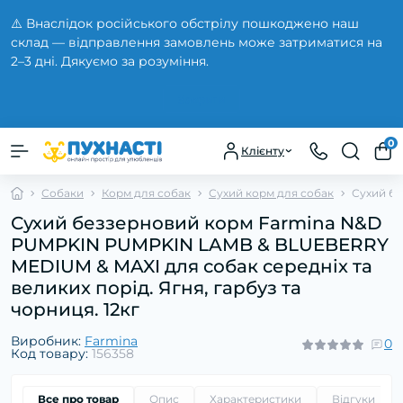
⚠️ Внаслідок російського обстрілу пошкоджено наш
склад — відправлення замовлень може затриматися на
2–3 дні. Дякуємо за розуміння.
Закрити
0
Клієнту
Собаки
Корм для собак
Сухий корм для собак
Сухий бе
Сухий беззерновий корм Farmina N&D
PUMPKIN PUMPKIN LAMB & BLUEBERRY
MEDIUM & MAXI для собак середніх та
великих порід. Ягня, гарбуз та
чорниця. 12кг
Виробник:
Farmina
0
Код товару:
156358
Все про товар
Опис
Характеристики
Відгуки
0