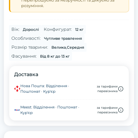
Перепрошуємо за незручності та дякуємо за
розуміння.
Вік:
Конфигурат:
Дорослі
12 кг
Особливості:
Чутливе травлення
Розмір тварини:
Велика,Середня
Фасування:
Від 8 кг до 13 кг
Доставка
Нова Пошта: Відділення ·
за тарифами
Поштомат · Кур'єр
перевізника
Meest: Відділення · Поштомат ·
за тарифами
Кур'єр
перевізника