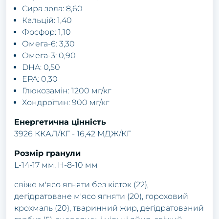
Сира зола: 8,60
Кальцій: 1,40
Фосфор: 1,10
Омега-6: 3,30
Омега-3: 0,90
DHA: 0,50
EPA: 0,30
Глюкозамін: 1200 мг/кг
Хондроїтин: 900 мг/кг
Енергетична цінність
3926 ККАЛ/КГ - 16,42 МДЖ/КГ
Розмір гранули
L-14-17 мм, H-8-10 мм
свіже м'ясо ягняти без кісток (22),
дегідратоване м'ясо ягняти (20), гороховий
крохмаль (20), тваринний жир, дегідратований