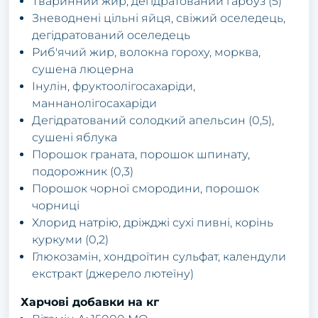
Тваринний жир, дегідратований гарбуз (5)
Зневоднені цільні яйця, свіжий оселедець,
дегідратований оселедець
Риб'ячий жир, волокна гороху, морква,
сушена люцерна
Інулін, фруктоолігосахаріди,
маннанолігосахаріди
Дегідратований солодкий апельсин (0,5),
сушені яблука
Порошок граната, порошок шпинату,
подорожник (0,3)
Порошок чорної смородини, порошок
чорниці
Хлорид натрію, дріжджі сухі пивні, корінь
куркуми (0,2)
Глюкозамін, хондроїтин сульфат, календули
екстракт (джерело лютеїну)
Харчові добавки на кг