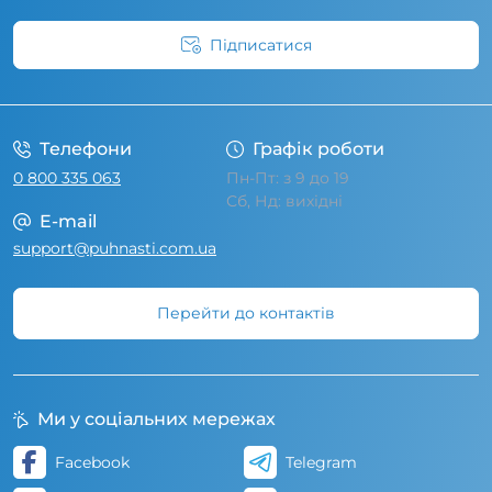
Підписатися
Умови угоди
Телефони
Графік роботи
0 800 335 063
Пн-Пт: з 9 до 19
Сб, Нд: вихідні
E-mail
support@puhnasti.com.ua
Перейти до контактів
Ми у соціальних мережах
Facebook
Telegram