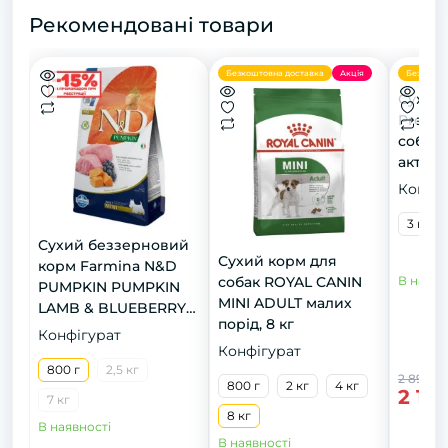
Рекомендовані товари
Безкоштовна доставка
Акція
Безкошто
Сухий 
Premi
собак 
активн
15 кг
Конфіг
3 кг
Сухий беззерновий
Сухий корм для
корм Farmina N&D
собак ROYAL CANIN
В наявн
PUMPKIN PUMPKIN
MINI ADULT малих
LAMB & BLUEBERRY
порід, 8 кг
MINI для собак малих
Конфігурат
порід. Ягня, гарбуз та
Конфігурат
чорниця. 800г
800 г
2,5 кг
2 899 г
800 г
2 кг
4 кг
2 13
7 кг
8 кг
В наявності
В наявності