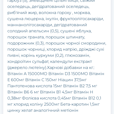
гарбуз (5), зневоднені цільні яйця, свіжий
оселедець, дегідратований оселедець,
риб'ячий жир, волокна гороху , морква,
сушена люцерна, інулін, фруктоолігосахаріди,
маннанолігосахаріди, дегідратований
солодкий апельсин (0,5), сушені яблука,
порошок граната, порошок шпинату,
подорожник (0,3), порошок чорної смородини,
порошок чорниці, хлорид натрію, дріжджі сухі
пивні, корінь куркуми (0,2), глюкозамін,
хондроїтин сульфат, календули екстракт
(джерело лютеїну).Харчові добавки на кг.:
Вітамін А 15000МО Вітамін D3 1500МО Вітамін
Е 600мг Вітамін С 150мг Ніацин 37,5мг
Пантотенова кислота 15мг Вітамін В2 7,5 мг
Вітамін В6 6 мг Вітамін В1 4,5мг Вітамін Н
0,38мг Фолієва кислота 0,45мг Вітамін В12 0,1
мг хлорид холіну 2500мг Бета-каротин 1,5мг
цинку хелат аналогічний метіонін