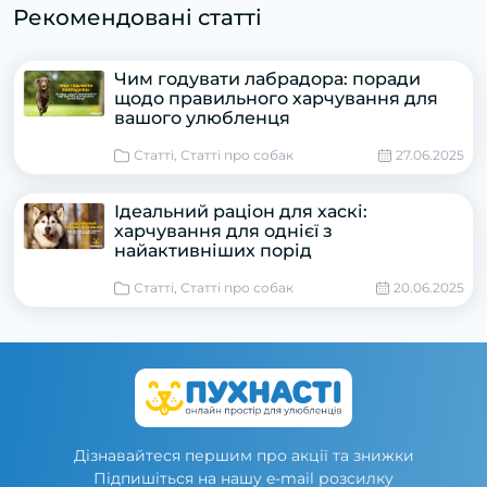
Рекомендовані статті
Чим годувати лабрадора: поради
щодо правильного харчування для
вашого улюбленця
Статті, Статті про собак
27.06.2025
Ідеальний раціон для хаскі:
харчування для однієї з
найактивніших порід
Статті, Статті про собак
20.06.2025
Дізнавайтеся першим про акції та знижки
Підпишіться на нашу e-mail розсилку