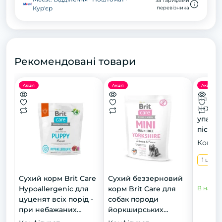
за тарифами
Кур'єр
перевізника
Рекомендовані товари
Акція
Акція
Акція
Пакети
NORDIC
упаков
пісоч
Конфіг
1 шт
Сухий корм Brit Care
Сухий беззерновий
Hypoallergenic для
корм Brit Care для
В наявн
цуценят всіх порід -
собак породи
при небажаних
йоркширських
реакціях, з ягням, 1 кг
тер'єрів, з лососем та