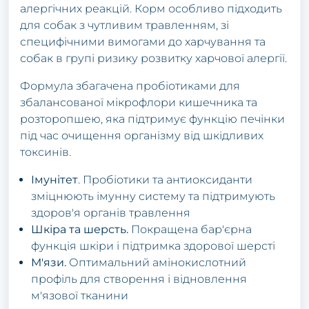
алергічних реакцій. Корм особливо підходить
для собак з чутливим травленням, зі
специфічними вимогами до харчування та
собак в групі ризику розвитку харчової алергії.
Формула збагачена пробіотиками для
збалансованої мікрофлори кишечника та
розторопшею, яка підтримує функцію печінки
під час очищення організму від шкідливих
токсинів.
Імунітет
. Пробіотики та антиоксиданти
зміцнюють імунну систему та підтримують
здоров'я органів травлення
Шкіра та шерсть.
Покращена бар'єрна
функція шкіри і підтримка здорової шерсті
М'язи.
Оптимальний амінокислотний
профіль для створення і відновлення
м'язової тканини