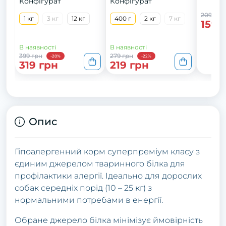
Конфігурат
Конфігурат
тунцем, 400 г
209 грн
1 кг
3 кг
12 кг
400 г
2 кг
7 кг
159 
В наявності
В наявності
399 грн
279 грн
-20%
-22%
319 грн
219 грн
Опис
Гіпоалергенний корм суперпреміум класу з
єдиним джерелом тваринного білка для
профілактики алергії. Ідеально для дорослих
собак середніх порід (10 – 25 кг) з
нормальними потребами в енергії.
Обране джерело білка мінімізує ймовірність