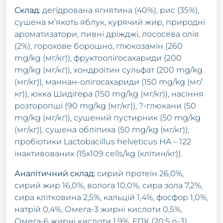
Склад
: дегідрована ягнятина (40%), рис (35%),
сушена м’якоть яблук, курячий жир, природні
ароматизатори, пивні дріжджі, лососева олія
(2%), горохове борошно, глюкозамін (260
mg/kg (мг/кг)), фруктоолігосахариди (200
mg/kg (мг/кг)), хондроїтин сульфат (200 mg/kg
(мг/кг)), маннан-олігосахариди (150 mg/kg (мг/
кг)), юкка Шидігера (150 mg/kg (мг/кг)), насіння
розторопші (90 mg/kg (мг/кг)), ?-глюкани (50
mg/kg (мг/кг)), сушений пустирник (50 mg/kg
(мг/кг)), сушена обліпиха (50 mg/kg (мг/кг)),
пробіотики Lactobacillus helveticus HA – 122
інактивованих (15x109 cells/kg (клітин/кг)).
Аналітичний склад:
сирий протеїн 26,0%,
сирий жир 16,0%, волога 10,0%, сира зола 7,2%,
сира клітковина 2,5%, кальцій 1,4%, фосфор 1,0%,
натрій 0,4%, Омега-3 жирні кислоти 0,5%,
Омега-6 жирні кислоти 1,9%, ЕПК (20:5 n-3)