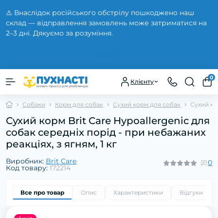
⚠️ Внаслідок російського обстрілу пошкоджено наш
склад — відправлення замовлень може затриматися на
2–3 дні. Дякуємо за розуміння.
Закрити
0
Клієнту
Собаки
Корм для собак
Сухий корм для собак
Сухий кор
Сухий корм Brit Care Hypoallergenic для
собак середніх порід - при небажаних
реакціях, з ягням, 1 кг
Виробник:
Brit Care
0
Код товару:
172214
Все про товар
Опис
Характеристики
Відгуки
0