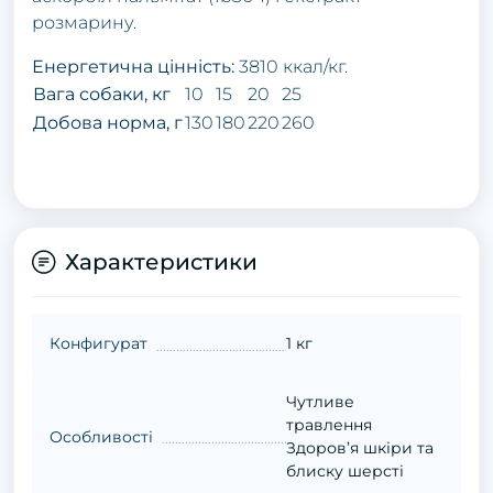
розмарину.
Енергетична цінність:
3810 ккал/кг.
Вага собаки, кг
10
15
20
25
Добова норма, г
130
180
220
260
Характеристики
Конфигурат
1 кг
Чутливе
травлення
Особливості
Здоров’я шкіри та
блиску шерсті