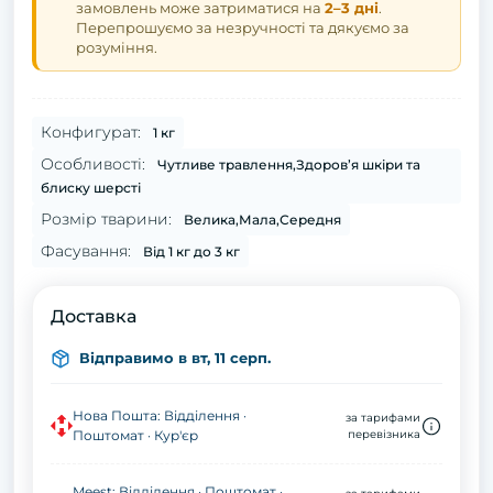
замовлень може затриматися на
2–3 дні
.
Перепрошуємо за незручності та дякуємо за
розуміння.
Конфигурат:
1 кг
Особливості:
Чутливе травлення,Здоров’я шкіри та
блиску шерсті
Розмір тварини:
Велика,Мала,Середня
Фасування:
Від 1 кг до 3 кг
Доставка
Відправимо в вт, 11 серп.
Нова Пошта: Відділення ·
за тарифами
Поштомат · Кур'єр
перевізника
Meest: Відділення · Поштомат ·