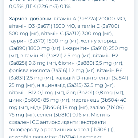
0,05%, ДГК (22:6 n-3) 0,1%.
Харчові добавки:
вітамін A (3a672a) 20000 МО,
вітамін D3 (3a671) 1500 МО, вітамін E (3a700)
500 mg (мг), вітамін C (3a312) 300 mg (мг),
таурин (3a370) 1500 mg (мг), холіну хлорид
(3a890) 1800 mg (мг), L-карнітин (3a910) 250 mg
(мг), вітамін B1 (3a821) 2,5 mg (мг), вітамін B2
(3a825i) 9,6 mg (мг), біотин (3a880) 3,5 mg (мг),
фолієва кислота (3a316) 1,2 mg (мг), вітамін B6
(3a831) 2,5 mg (мг), кальцій D-пантотенат (3a841)
25 mg (мг), ніацинамід (3a315) 32,5 mg (мг),
вітамін B12 0,1 mg (мг), йод (3b201) 0,8 mg (мг),
цинк (3b606) 85 mg (мг), марганець (3b504) 40
mg (мг), мідь (3b406) 18 mg (мг), залізо (3b106)
75 mg (мг), селен (3b810) 0,16 мг. Містить
схвалені ЄС антиоксиданти: екстракти
токоферолу з рослинних масел (1b306 (i)),
аскорбіл пальмітат (1b304) і екстракт