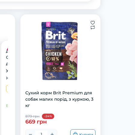
Акція
Диспенсер Trixie
CityStyle з пакетами
для фекалій 1
упаковка (15 пакетів)
світло-сірий
Конфігурат
1 шт
Сухий корм Brit Premium для
собак малих порід, з куркою, 3
кг
В наявності
879 грн
-24%
669 грн
Купити