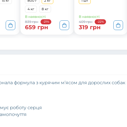
15 кг
800 г
2 кг
1 шт
4 кг
8 кг
В наявності
В наявності
839 грн
409 грн
-21%
-22%
659 грн
319 грн
сконала формула з курячим м’ясом для дорослих собак
римує роботу серця
самопочуття