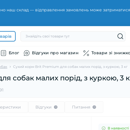
но наш склад — відправлення замовлень може затриматися н
оварів
Блог
Відгуки про магазин
Товари зі знижк
обак
Сухий корм Brit Premium для собак малих порід, з куркою, 3 кг
ля собак малих порід, з куркою, 3 к
91
теристики
Відгуки
Питання
0
0
В наявності