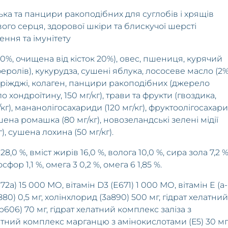
ька та панцири ракоподібних для суглобів і хрящів
ого серця, здорової шкіри та блискучої шерсті
ення та імунітету
0%, очищена від кісток 20%), овес, пшениця, курячий
лів), кукурудза, сушені яблука, лососеве масло (2%
 дріжджі, колаген, панцири ракоподібних (джерело
о хондроїтину, 150 мг/кг), трави та фрукти (гвоздика,
/кг), мананолігосахариди (120 мг/кг), фруктоолігосахар
ушена ромашка (80 мг/кг), новозеландські зелені мідії
), сушена лохина (50 мг/кг).
8,0 %, вміст жирів 16,0 %, волога 10,0 %, сира зола 7,2 %
сфор 1,1 %, омега 3 0,2 %, омега 6 1,85 %.
72a) 15 000 МО, вітамін D3 (E671) 1 000 МО, вітамін E (a-
880) 0,5 мг, холінхлорид (3a890) 500 мг, гідрат хелатний
06) 70 мг, гідрат хелатний комплекс заліза з
латний комплекс марганцю з амінокислотами (Е5) 30 мг