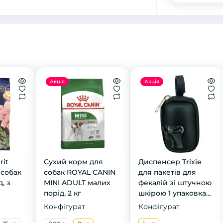
Акція
Акція
rit
Сухий корм для
Диспенсер Trixie
 собак
собак ROYAL CANIN
для пакетів для
, з
MINI ADULT малих
фекалій зі штучною
порід, 2 кг
шкірою 1 упаковка
20 пакетів
Конфігурат
Конфігурат