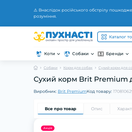
⚠️ Внаслідок російського обстрілу пошкодже
розуміння.
Каталог т
Коти
Собаки
Бренди
Собаки
Корм для собак
Сухий корм для с
Сухий корм Brit Premium д
Виробник:
Brit Premium
Код товару:
17081062
Все про товар
Опис
Харак
Акція