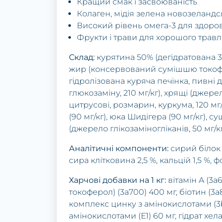
Кращий смак і засвоюваність
Колаген, мідія зелена новозеландс
Високий рівень омега-3 для здоров
Фрукти і трави для хорошого травл
Склад:
курятина 50% (дегідратована 3
жир (консервований сумішшю токоферо
гідролізована куряча печінка, пивні
глюкозаміну, 210 мг/кг), хрящі (джерел
цитрусові, розмарин, куркума, 120 мг
(90 мг/кг), юка Шидігера (90 мг/кг), с
(джерело глікозаміногліканів, 50 мг/кг
Аналітичні компоненти:
сирий білок 2
сира клітковина 2,5 %, кальцій 1,5 %, фо
Харчові добавки на 1 кг:
вітамін A (3a6
токоферол) (3a700) 400 мг, біотин (3a
комплекс цинку з амінокислотами (3b6
амінокислотами (Е1) 60 мг, гідрат хе