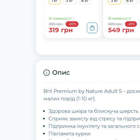
1 кг
3 кг
8 кг
3 кг
8 кг
В наявності
В наявності
399 грн
699 грн
-20%
-21%
319 грн
549 грн
Опис
Brit Premium by Nature Adult S – до
малих порід (1-10 кг).
Здорова шкіра та блискуча шерсть
Сприяє захисту від стресу та підт
Підтримка імунітету та загального 
Півпакета курки