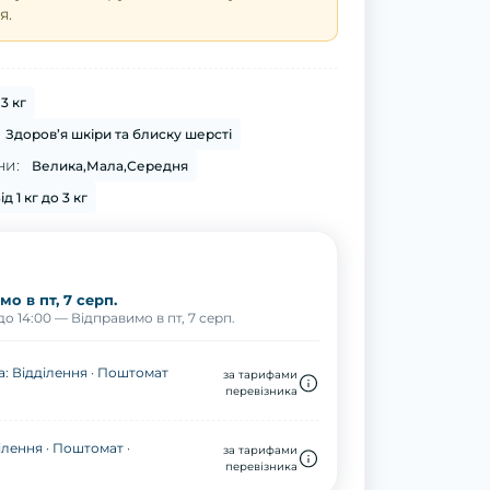
я.
3 кг
Здоров’я шкіри та блиску шерсті
ни:
Велика,Мала,Середня
ід 1 кг до 3 кг
о в пт, 7 серп.
о 14:00 — Відправимо в пт, 7 серп.
: Відділення · Поштомат
за тарифами
перевізника
ілення · Поштомат ·
за тарифами
перевізника