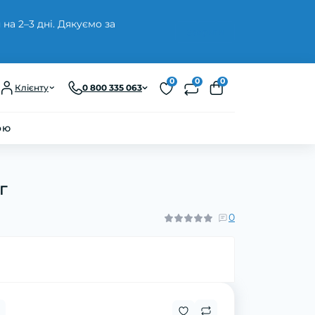
а 2–3 дні. Дякуємо за
Закрити
0
0
0
Клієнту
0 800 335 063
ою
г
0