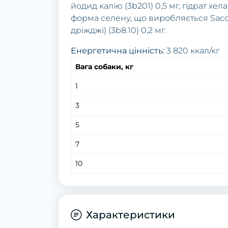
йодид калію (3b201) 0,5 мг, гідрат хе
форма селену, що виробляється Sacca
дріжджі) (3b8.10) 0,2 мг.
Енергетична цінність:
3 820 ккал/кг
Вага собаки, кг
1
3
5
7
10
Характеристики