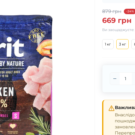
879 грн
-24%
669 грн
Ви заощаджуєте
1 кг
3 кг
Важлива
Внаслідо
пошкодже
замовле
Перепрош