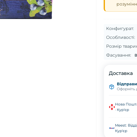
розумінн
Конфигурат:
Особливості:
Розмір твари
Фасування:
В
Доставка
Відправим
Оформіть д
Нова Пошта
· Кур'єр
Meest: Відд
Кур'єр