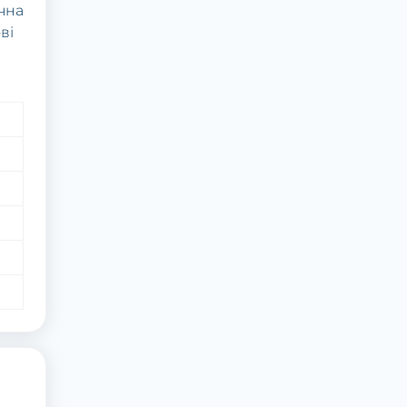
ічна
ві