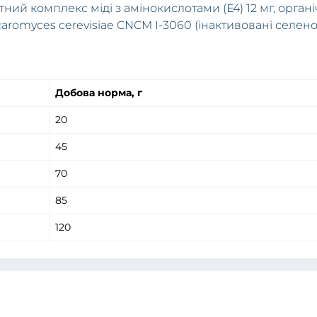
латний комплекс міді з амінокислотами (Е4) 12 мг, орган
romyces cerevisiae CNCM I-3060 (інактивовані селено
Добова норма, г
20
45
70
85
120