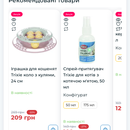
Рекомендовані товари
Акція
Акція
Акція
Миска 
котів, 
керамі
л
Конфіг
200 м
Іграшка для кошенят
Спрей-притягувач
Trixie коло з кулями,
Trixie для котів з
В наявн
24 см
котячою м'ятою, 50
мл
В наявності
Конфігурат
169 грн
50 мл
175 мл
129 
269 грн
-22%
209 грн
В наявності
149 грн
-27%