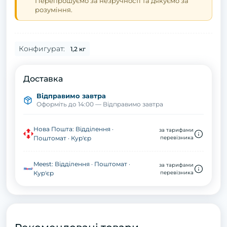
Перепрошуємо за незручності та дякуємо за
розуміння.
Конфигурат:
1,2 кг
Доставка
Відправимо завтра
Оформіть до 14:00 — Відправимо завтра
Нова Пошта: Відділення ·
за тарифами
Поштомат · Кур'єр
перевізника
Meest: Відділення · Поштомат ·
за тарифами
Кур'єр
перевізника