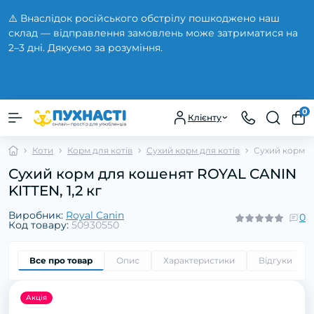
⚠️ Внаслідок російського обстрілу пошкоджено наш
склад — відправлення замовлень може затриматися на
2–3 дні. Дякуємо за розуміння.
Закрити
0
Клієнту
Коти
Корм для котів
Сухий корм для котів
Сухий корм д
Сухий корм для кошенят ROYAL CANIN
KITTEN, 1,2 кг
Виробник:
Royal Canin
0
Код товару:
50930550
Все про товар
Опис
Характеристики
Відгуки
0
Акція