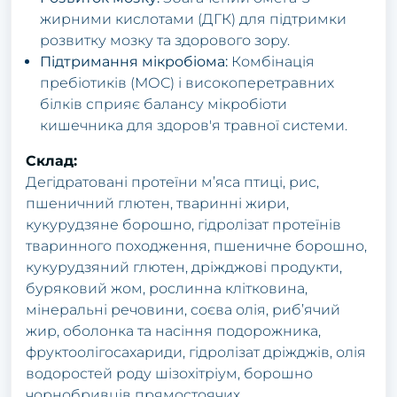
жирними кислотами (ДГК) для підтримки
розвитку мозку та здорового зору.
Підтримання мікробіома:
Комбінація
пребіотиків (МОС) і високоперетравних
білків сприяє балансу мікробіоти
кишечника для здоров'я травної системи.
Склад:
Дегідратовані протеїни м’яса птиці, рис,
пшеничний глютен, тваринні жири,
кукурудзяне борошно, гідролізат протеїнів
тваринного походження, пшеничне борошно,
кукурудзяний глютен, дріжджові продукти,
буряковий жом, рослинна клітковина,
мінеральні речовини, соєва олія, риб’ячий
жир, оболонка та насіння подорожника,
фруктоолігосахариди, гідролізат дріжджів, олія
водоростей роду шізохітріум, борошно
чорнобривців прямостоячих.