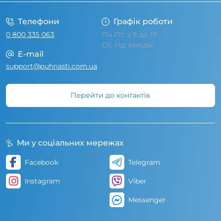
Телефони
Графік роботи
0 800 335 063
Пн-Пт: з 9 до 19
Сб, Нд: вихідні
E-mail
support@puhnasti.com.ua
Перейти до контактів
Ми у соціальних мережах
Facebook
Telegram
Instagram
Viber
Messenger