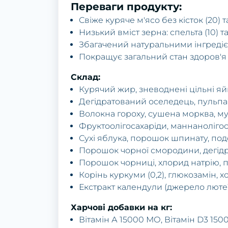
Переваги продукту:
Свіже куряче м'ясо без кісток (20) т
Низький вміст зерна: спельта (10) та
Збагачений натуральними інгредіє
Покращує загальний стан здоров'я 
Склад:
Курячий жир, зневоднені цільні яй
Дегідратований оселедець, пульпа
Волокна гороху, сушена морква, му
Фруктоолігосахаріди, маннанолігос
Сухі яблука, порошок шпинату, под
Порошок чорної смородини, дегід
Порошок чорниці, хлорид натрію, п
Корінь куркуми (0,2), глюкозамін, 
Екстракт календули (джерело люте
Харчові добавки на кг:
Вітамін А 15000 МО, Вітамін D3 150