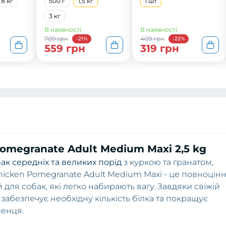
8 кг
500 г
1,5 кг
1 шт
3 кг
В наявності
В наявності
709 грн
409 грн
-21%
-22%
559 грн
319 грн
omegranate Adult Medium Maxi 2,5 kg
к середніх та великих порід
з куркою та гранатом,
 Chicken Pomegranate Adult Medium Maxi - це повноцін
для собак, які легко набирають вагу. Завдяки свіжій
 забезпечує необхідну кількість білка та покращує
ленця.