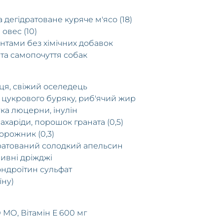
а дегідратоване куряче м'ясо (18)
 овес (10)
нтами без хімічних добавок
та самопочуття собак
ця, свіжий оселедець
 цукрового буряку, риб'ячий жир
ка люцерни, інулін
ахаріди, порошок граната (0,5)
орожник (0,3)
ратований солодкий апельсин
ивні дріжджі
хондроїтин сульфат
їну)
0 МО, Вітамін Е 600 мг