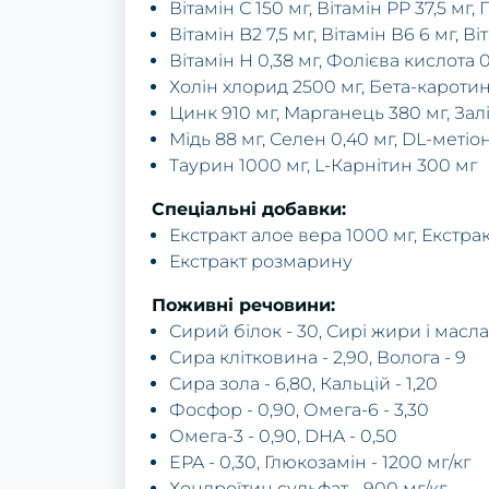
Вітамін С 150 мг, Вітамін PP 37,5 мг
Вітамін B2 7,5 мг, Вітамін В6 6 мг, Ві
Вітамін H 0,38 мг, Фолієва кислота 0,
Холін хлорид 2500 мг, Бета-каротин 
Цинк 910 мг, Марганець 380 мг, Зал
Мідь 88 мг, Селен 0,40 мг, DL-метіо
Таурин 1000 мг, L-Карнітин 300 мг
Спеціальні добавки:
Екстракт алое вера 1000 мг, Екстра
Екстракт розмарину
Поживні речовини:
Сирий білок - 30, Сирі жири і масла 
Сира клітковина - 2,90, Волога - 9
Сира зола - 6,80, Кальцій - 1,20
Фосфор - 0,90, Омега-6 - 3,30
Омега-3 - 0,90, DHA - 0,50
EPA - 0,30, Глюкозамін - 1200 мг/кг
Хондроїтин сульфат - 900 мг/кг