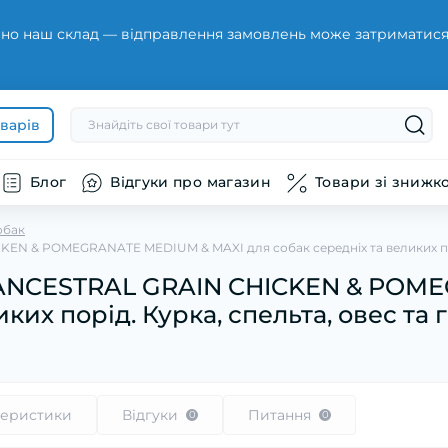
но наш склад — відправлення замовлень може затриматися н
оварів
Блог
Відгуки про магазин
Товари зі знижк
обак
N & POMEGRANATE MEDIUM & MAXI для собак середніх та великих порід.
 ANCESTRAL GRAIN CHICKEN & POM
ких порід. Курка, спельта, овес та г
теристики
Відгуки
Питання
0
0