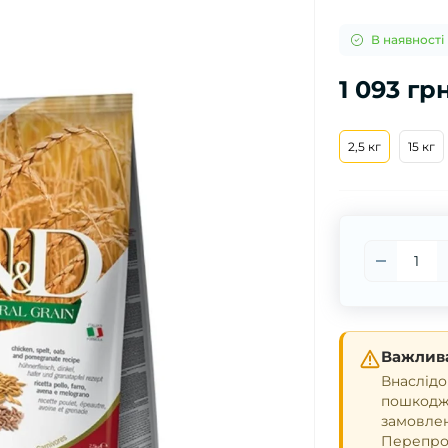
В наявності
1 093 гр
2,5 кг
15 кг
Важлива
Внаслідо
пошкодже
замовле
Перепрош