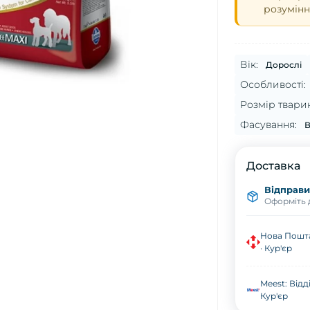
розумінн
Вік:
Дорослі
Особливості:
Розмір твари
Фасування:
В
Доставка
Відправим
Оформіть д
Нова Пошта
· Кур'єр
Meest: Відд
Кур'єр