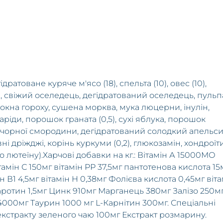
ідратоване куряче м'ясо (18), спельта (10), овес (10),
, свіжий оселедець, дегідратований оселедець, пульп
окна гороху, сушена морква, мукa люцерни, інулін,
ріди, порошок граната (0,5), сухі яблука, порошок
 чорної смородини, дегідратований солодкий апельси
і дріжджі, корінь куркуми (0,2), глюкозамін, хондроїт
 лютеїну).Харчові добавки на кг.: Вітамін А 15000MО
тамін С 150мг вітамін PP 37,5мг пантотенова кислота 15
мін В1 4,5мг вітамін H 0,38мг Фолієва кислота 0,45мг віт
каротин 1,5мг Цинк 910мг Марганець 380мг Залізо 250м
4000мг Таурин 1000 мг L-Карнітин 300мг. Спеціальні
екстракту зеленого чаю 100мг Екстракт розмарину.