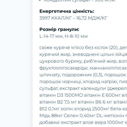
Енергетична цінність:
3997 ККАЛ/КГ – 16,72 МДЖ/КГ
Розмір гранули:
L-14-17 мм, H-8-10 мм
свіже куряче м'ясо без кісток (20), дег
курячий жир, зневоднені цільні яйця
цукрового буряку, риб'ячий жир, вол
фруктоолігосахаріди, маннанолігосаха
шпинату, подорожник (0,3), порошок
порошок чорниці, хлорид натрію, пивн
сульфат, екстракт календули (джерело
вітамін D3 1500MО вітамін Е 600мг ві
вітамін B2 7,5 мг вітамін В6 6 мг віта
B12 0,1мг холін хлорид 2500мг бета-
Мідь 88мг Селен 0,40мг DL-метіонін 
добавки: екстракт алое вера 1000мг 