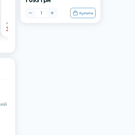
1 093 грн
Купити
459 грн
-22%
359 грн
ний