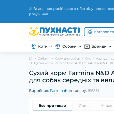
⚠️ Внаслідок російського обстрілу пошкодже
розуміння.
Каталог т
Коти
Собаки
Бренди
Собаки
Корм для собак
Сухий корм для с
Сухий корм Farmina N&D ANCESTRAL GRAIN CHICKE
Сухий корм Farmina N&D
для собак середніх та вели
Виробник:
Farmina
Код товару:
156381
Все про товар
Опис
Харак