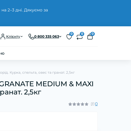
а 2–3 дні. Дякуємо за
Закрити
0
0
0
Клієнту
0 800 335 063
ою
 Курка, спельта, овес та гранат. 2,5кг
EGRANATE MEDIUM & MAXI
ранат. 2,5кг
0