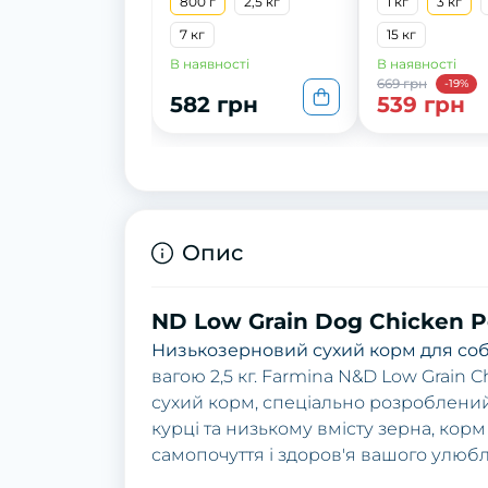
гарбуз та чорниця.
800 г
2,5 кг
1 кг
3 кг
800г
7 кг
15 кг
В наявності
В наявності
669 грн
-19%
582 грн
539 грн
Опис
ND Low Grain Dog Chicken P
Низькозерновий сухий корм для соба
вагою 2,5 кг. Farmina N&D Low Grain
сухий корм, спеціально розроблений 
курці та низькому вмісту зерна, корм
самопочуття і здоров'я вашого улюб