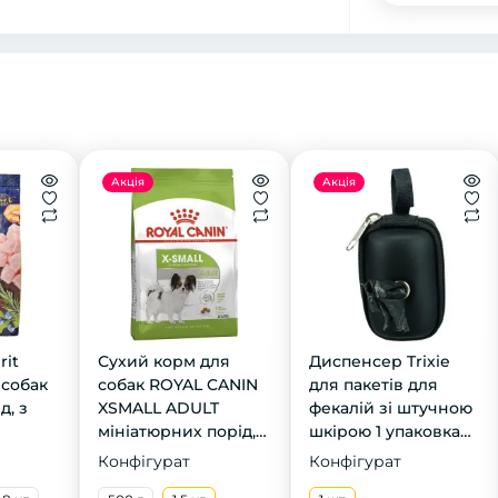
Акція
Акція
rit
Сухий корм для
Диспенсер Trixie
 собак
собак ROYAL CANIN
для пакетів для
д, з
XSMALL ADULT
фекалій зі штучною
мініатюрних порід,
шкірою 1 упаковка
1,5 кг
20 пакетів
Конфігурат
Конфігурат