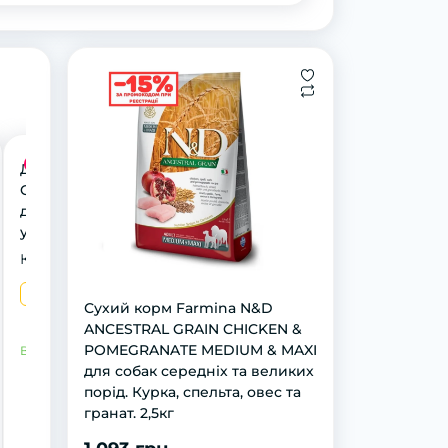
Акція
Диспенсер Trixie
CityStyle з пакетами
для фекалій 1
упаковка (15 пакетів)
світло-сірий
Конфігурат
1 шт
Сухий корм Farmina N&D
ANCESTRAL GRAIN CHICKEN &
POMEGRANATE MEDIUM & MAXI
В наявності
для собак середніх та великих
порід. Курка, спельта, овес та
гранат. 2,5кг