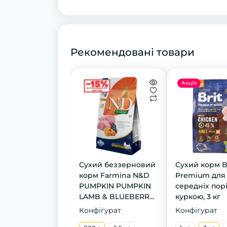
Рекомендовані товари
Акція
Сухий беззерновий
Сухий корм B
корм Farmina N&D
Premium для
PUMPKIN PUMPKIN
середніх порі
LAMB & BLUEBERRY
куркою, 3 кг
MINI для собак
Конфігурат
Конфігурат
малих порід. Ягня,