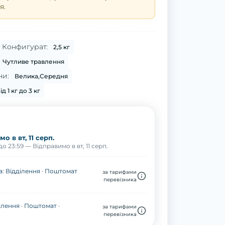
я.
Конфигурат:
2,5 кг
Чутливе травлення
ни:
Велика,Середня
ід 1 кг до 3 кг
о в вт, 11 серп.
о 23:59 — Відправимо в вт, 11 серп.
: Відділення · Поштомат
за тарифами
перевізника
ілення · Поштомат ·
за тарифами
перевізника