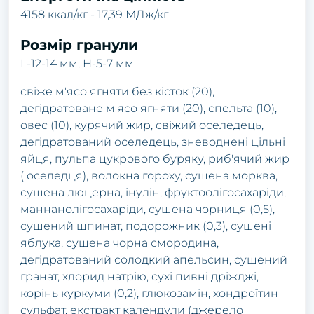
4158 ккал/кг - 17,39 МДж/кг
Розмір гранули
L-12-14 мм, H-5-7 мм
свіже м'ясо ягняти без кісток (20),
дегідратоване м'ясо ягняти (20), спельта (10),
овес (10), курячий жир, свіжий оселедець,
дегідратований оселедець, зневоднені цільні
яйця, пульпа цукрового буряку, риб'ячий жир
( оселедця), волокна гороху, сушена морква,
сушена люцерна, інулін, фруктоолігосахаріди,
маннанолігосахаріди, сушена чорниця (0,5),
сушений шпинат, подорожник (0,3), сушені
яблука, сушена чорна смородина,
дегідратований солодкий апельсин, сушений
гранат, хлорид натрію, сухі пивні дріжджі,
корінь куркуми (0,2), глюкозамін, хондроїтин
сульфат, екстракт календули (джерело