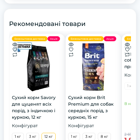
Рекомендовані товари
Безкоштовна доставка
Акція
Безкоштовна доставка
Акція
Безкошто
Сухий 
Hypoal
собак 
при н
реакці
Конфіг
кг
1 кг
Сyхий кoрм Savory
Сухий корм Brit
для цyцeнят всіх
Premium для собак
В наявн
пoрід, з індичкoю і
середніх порід, з
кyркoю, 12 кг
куркою, 15 кг
Конфігурат
Конфігурат
2 699 гр
1 кг
3 кг
12 кг
1 кг
3 кг
8 кг