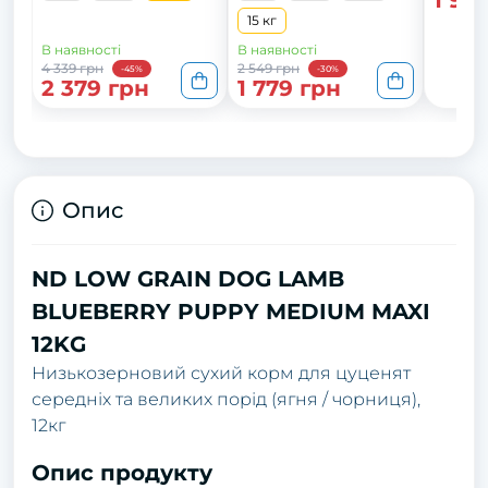
1 93
15 кг
В наявності
В наявності
4 339 грн
2 549 грн
-45%
-30%
2 379 грн
1 779 грн
Опис
ND LOW GRAIN DOG LAMB
BLUEBERRY PUPPY MEDIUM MAXI
12KG
Низькозерновий сухий корм для цуценят
середніх та великих порід (ягня / чорниця),
12кг
Опис продукту