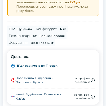
замовлень може затриматися на
2–3 дні
.
Перепрошуємо за незручності та дякуємо за
розуміння.
Вік:
Конфигурат:
Цуценята
12 кг
Розмір тварини:
Велика,Середня
Фасування:
Від 8 кг до 13 кг
Доставка
Відправимо в вт, 11 серп.
Нова Пошта: Відділення ·
за тарифами
Поштомат · Кур'єр
перевізника
Meest: Відділення · Поштомат ·
за тарифами
Кур'єр
перевізника