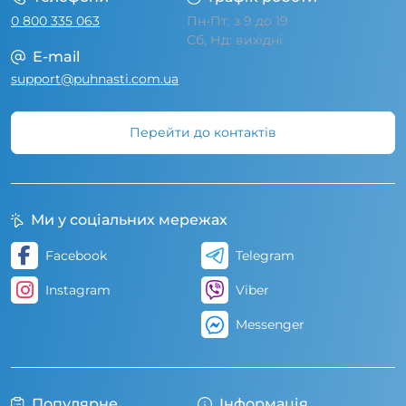
0 800 335 063
Пн-Пт: з 9 до 19
Сб, Нд: вихідні
E-mail
support@puhnasti.com.ua
Перейти до контактів
Ми у соціальних мережах
Facebook
Telegram
Instagram
Viber
Messenger
Популярне
Інформація