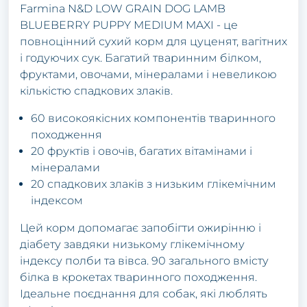
Farmina N&D LOW GRAIN DOG LAMB
BLUEBERRY PUPPY MEDIUM MAXI - це
повноцінний сухий корм для цуценят, вагітних
і годуючих сук. Багатий тваринним білком,
фруктами, овочами, мінералами і невеликою
кількістю спадкових злаків.
60 високоякісних компонентів тваринного
походження
20 фруктів і овочів, багатих вітамінами і
мінералами
20 спадкових злаків з низьким глікемічним
індексом
Цей корм допомагає запобігти ожирінню і
діабету завдяки низькому глікемічному
індексу полби та вівса. 90 загального вмісту
білка в крокетах тваринного походження.
Ідеальне поєднання для собак, які люблять