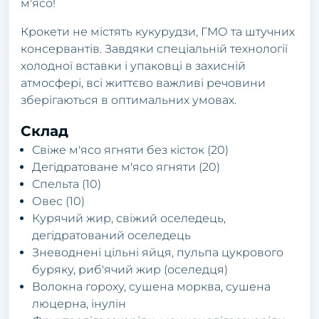
м'ясо!
Крокети не містять кукурудзи, ГМО та штучних
консервантів. Завдяки спеціальній технології
холодної вставки і упаковці в захисній
атмосфері, всі життєво важливі речовини
зберігаються в оптимальних умовах.
Склад
Свіже м'ясо ягняти без кісток (20)
Дегідратоване м'ясо ягняти (20)
Спельта (10)
Овес (10)
Курячий жир, свіжий оселедець,
дегідратований оселедець
Зневоднені цільні яйця, пульпа цукрового
буряку, риб'ячий жир (оселедця)
Волокна гороху, сушена морква, сушена
люцерна, інулін