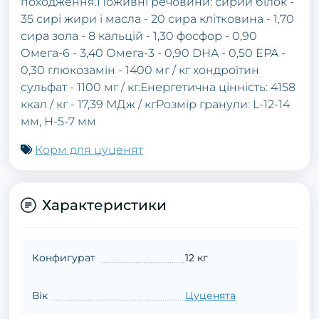
походження.Поживні речовини: сирий білок -
35 сирі жири і масла - 20 сира клітковина - 1,70
сира зола - 8 кальцій - 1,30 фосфор - 0,90
Омега-6 - 3,40 Омега-3 - 0,90 DHA - 0,50 EPA -
0,30 глюкозамін - 1400 мг / кг хондроїтин
сульфат - 1100 мг / кг.Енергетична цінність: 4158
ккал / кг - 17,39 МДж / кгРозмір гранули: L-12-14
мм, H-5-7 мм
Корм для цуценят
Характеристики
Конфигурат
12 кг
Вік
Цуценята