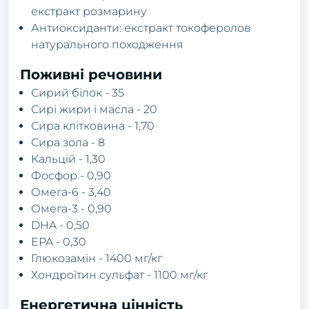
екстракт розмарину
Антиоксиданти: екстракт токоферолов
натурального походження
Поживні речовини
Сирий білок - 35
Сирі жири і масла - 20
Сира клітковина - 1,70
Сира зола - 8
Кальцій - 1,30
Фосфор - 0,90
Омега-6 - 3,40
Омега-3 - 0,90
DHA - 0,50
EPA - 0,30
Глюкозамін - 1400 мг/кг
Хондроїтин сульфат - 1100 мг/кг
Енергетична цінність