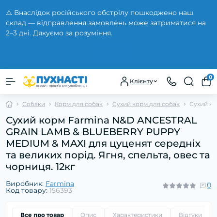
⚠️ Внаслідок російського обстрілу пошкоджено наш
склад — відправлення замовлень може затриматися на
2–3 дні. Дякуємо за розуміння.
Закрити
0
Клієнту
Собаки
Корм для собак
Сухий корм для собак
Сухий ко
Сухий корм Farmina N&D ANCESTRAL
GRAIN LAMB & BLUEBERRY PUPPY
MEDIUM & MAXI для цуценят середніх
та великих порід. Ягня, спельта, овес та
чорниця. 12кг
Виробник:
Farmina
0
Код товару:
156393
Все про товар
Опис
Характеристики
Відгуки
0