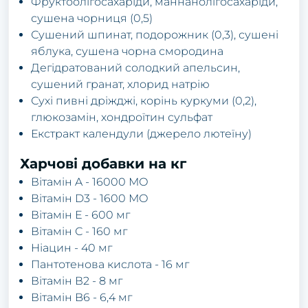
Фруктоолігосахаріди, маннанолігосахаріди,
сушена чорниця (0,5)
Сушений шпинат, подорожник (0,3), сушені
яблука, сушена чорна смородина
Дегідратований солодкий апельсин,
сушений гранат, хлорид натрію
Сухі пивні дріжджі, корінь куркуми (0,2),
глюкозамін, хондроїтин сульфат
Екстракт календули (джерело лютеїну)
Харчові добавки на кг
Вітамін A - 16000 МО
Вітамін D3 - 1600 МО
Вітамін Е - 600 мг
Вітамін С - 160 мг
Ніацин - 40 мг
Пантотенова кислота - 16 мг
Вітамін В2 - 8 мг
Вітамін B6 - 6,4 мг