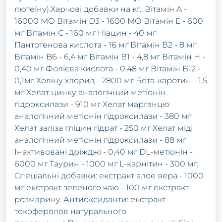
лютеїну).Харчові добавки на кг.: Вітамін A -
16000 МО Вітамін D3 - 1600 МО Вітамін Е - 600
мг Вітамін С - 160 мг Ніацин - 40 мг
Пантотенова кислота - 16 мг Вітамін В2 - 8 мг
Вітамін B6 - 6,4 мг Вітамін В1 - 4,8 мг Вітамін H -
0,40 мг Фолієва кислота - 0,48 мг Вітамін В12 -
0,1мг Холіну хлорид - 2800 мг Бета-каротин - 1,5
мг Хелат цинку аналогічний метіонін
гідроксилази - 910 мг Хелат марганцю
аналогічний метіонін гідроксилази - 380 мг
Хелат заліза гліцин гідрат - 250 мг Хелат міді
аналогічний метіонін гідроксилази - 88 мг
Інактивовані дріжджі - 0,40 мг DL-метіонін -
6000 мг Таурин - 1000 мг L-карнітин - 300 мг.
Спеціальні добавки: екстракт алое вера - 1000
мг екстракт зеленого чаю - 100 мг екстракт
розмарину. Антиоксиданти: екстракт
токоферолов натурального