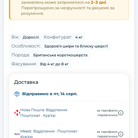
замовлень може затриматися на
2–3 дні
.
Перепрошуємо за незручності та дякуємо за
розуміння.
Вік:
Конфигурат:
Дорослі
4 кг
Особливості:
Здоров’я шкіри та блиску шерсті
Порода:
Британська короткошерста
Фасування:
Від 4 кг до 8 кг
Доставка
Відправимо в пт, 14 серп.
Нова Пошта: Відділення ·
за тарифами
Поштомат · Кур'єр
перевізника
Meest: Відділення · Поштомат ·
за тарифами
Кур'єр
перевізника