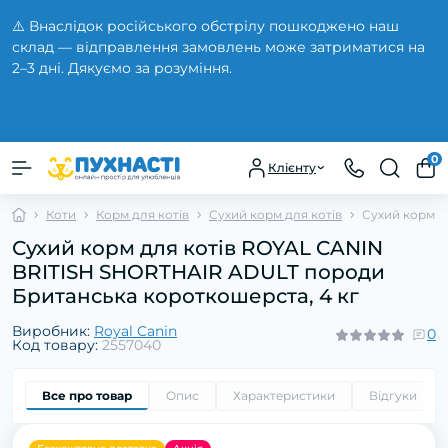
⚠️ Внаслідок російського обстрілу пошкоджено наш
склад — відправлення замовлень може затриматися на
2–3 дні. Дякуємо за розуміння.
Закрити
0
Клієнту
Коти
Корм для котів
Сухий корм для котів
Сухий корм д
Сухий корм для котів ROYAL CANIN
BRITISH SHORTHAIR ADULT породи
Британська короткошерста, 4 кг
Виробник:
Royal Canin
0
Код товару:
2557040
Все про товар
Опис
Характеристики
Відгуки
0