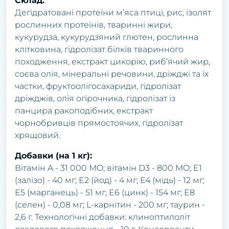
Склад:
Дегідратовані протеїни м’яса птиці, рис, ізолят
рослинних протеїнів, тваринні жири,
кукурудза, кукурудзяний глютен, рослинна
клітковина, гідролізат білків тваринного
походження, екстракт цикорію, риб’ячий жир,
соєва олія, мінеральні речовини, дріжджі та їх
частки, фруктоолiгосахариди, гідролізат
дріжджів, олія огірочника, гідролізат із
панцира ракоподібних, екстракт
чорнобривців прямостоячих, гідролізат
хрящовий.
Добавки (на 1 кг):
Вітамін A - 31 000 MO; вітамін D3 - 800 MO; E1
(залiзо) - 40 мг; E2 (йод) - 4 мг; E4 (мiдь) - 12 мг;
E5 (марганець) - 51 мг; E6 (цинк) - 154 мг; E8
(селен) - 0,08 мг; L-карнітин - 200 мг; таурин -
2,6 г. Технологічні добавки: клиноптилоліт