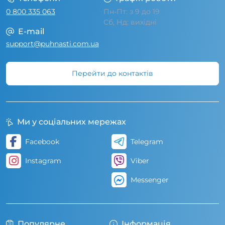
0 800 335 063
Пн-Пт: з 9 до 19
Сб, Нд: вихідні
E-mail
support@puhnasti.com.ua
Перейти до контактів
Ми у соціальних мережах
Facebook
Telegram
Instagram
Viber
Messenger
Популярне
Інформація