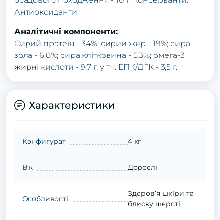
осадового походження - 10 г. Консерванти.
Антиоксиданти.
Аналітичні компоненти:
Сирий протеїн - 34%; сирий жир - 19%; сира
зола - 6,8%; сира клітковина - 5,3%; омега-3
жирні кислоти - 9,7 г, у т.ч. ЕПК/ДГК - 3,5 г.
Характеристики
Конфигурат
4 кг
Вік
Дорослі
Здоров’я шкіри та
Особливості
блиску шерсті