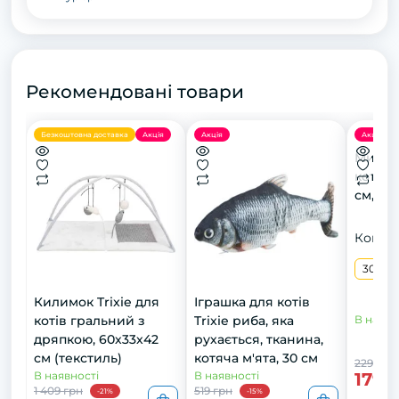
Рекомендовані товари
Безкоштовна доставка
Акція
Акція
Акція
Миска 
котів, 
см, 30
Конфіг
300 м
Килимок Trixie для
Іграшка для котів
котів гральний з
Trixie риба, яка
В наявн
дряпкою, 60х33х42
рухається, тканина,
см (текстиль)
котяча м'ята, 30 см
229 грн
179 
В наявності
В наявності
1 409 грн
519 грн
-21%
-15%