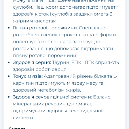
можуть мати підвищене навантаження на
суглоби. Наш корм допомагає підтримувати
здоров'я кісток і суглобів завдяки омега-3
жирним кислотам.
Гігієна ротової порожнини:
Спеціально
розроблена велика крокета зігнутої форми
полегшує захоплення та заохочує до
розгризання, що допомагає підтримувати
гігієну ротової порожнини.
Здоров'я серця:
Таурин, ЕПК і ДГК сприяють
здоровій роботі серця.
Тонус м'язів:
Адаптований рівень білка та L-
карнітин підтримують м’язову масу та
здоровий метаболізм жирів.
Здоров’я сечовидільної системи:
Баланс
мінеральних речовин допомагає
підтримувати здоров’я сечовидільної
системи.