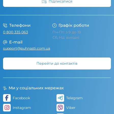
Підписатися
Умови угоди
Телефони
Графік роботи
0 800 335 063
Пн-Пт: з 9 до 19
Сб, Нд: вихідні
E-mail
support@puhnasti.com.ua
Перейти до контактів
Ми у соціальних мережах
Facebook
Telegram
Instagram
Viber