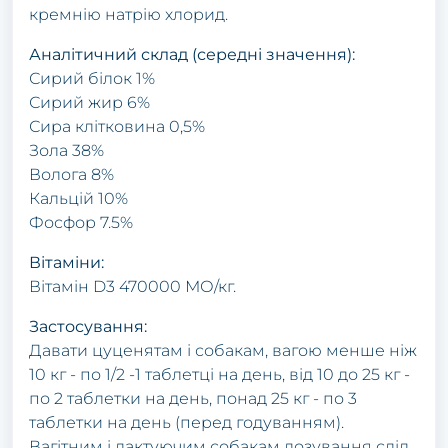
кремнію натрію хлорид.
Аналітичний склад (середні значення):
Сирий білок 1%
Сирий жир 6%
Сира клітковина 0,5%
Зола 38%
Волога 8%
Кальцій 10%
Фосфор 7.5%
Вітаміни:
Вітамін D3 470000 МО/кг.
Застосування:
Давати цуценятам і собакам, вагою менше ніж
10 кг - по 1/2 -1 таблетці на день, від 10 до 25 кг -
по 2 таблетки на день, понад 25 кг - по 3
таблетки на день (перед годуванням).
Вагітним і лактуючим собакам дозування слід