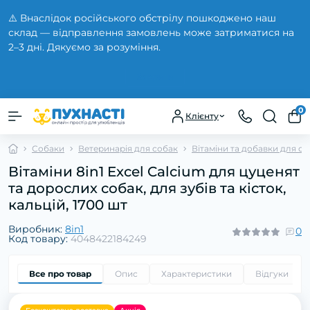
⚠️ Внаслідок російського обстрілу пошкоджено наш
склад — відправлення замовлень може затриматися на
2–3 дні. Дякуємо за розуміння.
Закрити
0
Клієнту
Собаки
Ветеринарія для собак
Вітаміни та добавки для с
Вітаміни 8in1 Excel Calcium для цуценят
та дорослих собак, для зубів та кісток,
кальцій, 1700 шт
Виробник:
8in1
0
Код товару:
4048422184249
Все про товар
Опис
Характеристики
Відгуки
0