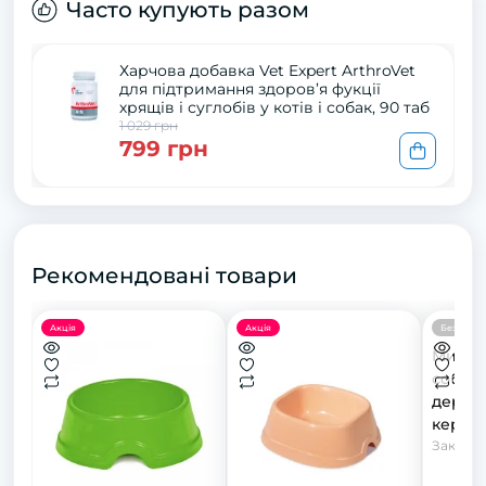
Часто купують разом
Харчова добавка Vet Expert ArthroVet
для підтримання здоров’я фукції
хрящів і суглобів у котів і собак, 90 таб
1 029 грн
799 грн
Рекомендовані товари
Акція
Акція
Безкошто
Миски 
собак,
дерев'
керамі
см, 2х
Закінчи