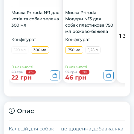
Миска Priroda №1 для
Миска Priroda
котів та собак зелена
Модерн №3 для
300 мл
собак пластикова 750
мл рожево-бежева
1 30
Конфігурат
Конфігурат
120 мл
300 мл
750 мл
1,25 л
В наявності
В наявності
28 грн
57 грн
-21%
-19%
22 грн
46 грн
Опис
Кальцій для собак — це щоденна добавка, яка