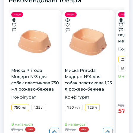
Рекомендовані товари
Акція
Акція
Акція
Миски 
Feet д
подвій
метал
підста
Конфіг
кераміч
2х250 
250 мл
600 мл
Миска Priroda
Миска Priroda
Модерн №3 для
Модерн №4 для
В наявн
собак пластикова 750
собак пластикова 1,25
мл рожево-бежева
л рожево-бежева
Конфігурат
Конфігурат
729 грн
750 мл
1,25 л
750 мл
1,25 л
579 
В наявності
В наявності
57 грн
73 грн
-19%
-18%