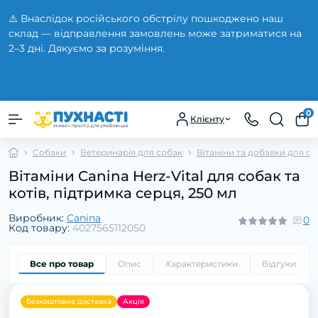
⚠️ Внаслідок російського обстрілу пошкоджено наш
склад — відправлення замовлень може затриматися на
2–3 дні. Дякуємо за розуміння.
Закрити
0
Клієнту
Собаки
Ветеринарія для собак
Вітаміни та добавки для с
Вітаміни Canina Herz-Vital для собак та
котів, підтримка серця, 250 мл
Виробник:
Canina
0
Код товару:
4027565112050
Все про товар
Опис
Характеристики
Відгуки
0
Безкоштовна доставка
Акція