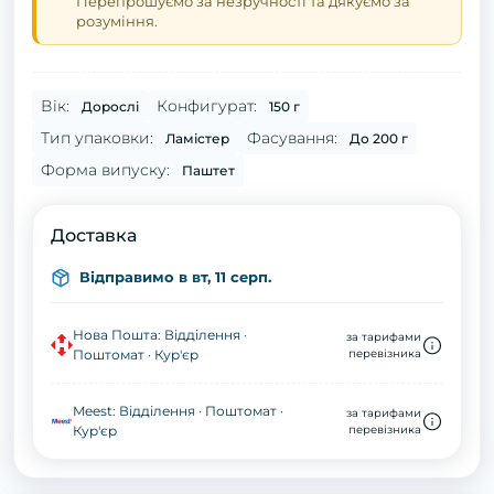
Перепрошуємо за незручності та дякуємо за
розуміння.
Вік:
Конфигурат:
Дорослі
150 г
Тип упаковки:
Фасування:
Ламістер
До 200 г
Форма випуску:
Паштет
Доставка
Відправимо в вт, 11 серп.
Нова Пошта: Відділення ·
за тарифами
Поштомат · Кур'єр
перевізника
Meest: Відділення · Поштомат ·
за тарифами
Кур'єр
перевізника