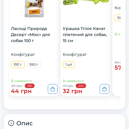
Конфіг
100 г
Ласощі Природа
Іграшка Trixie Канат
Десерт «Мікс» для
плетений для собак,
В наявн
собак 100 г
15 см
Конфігурат
Конфігурат
69 грн
100 г
550 г
1 шт
57 г
В наявності
В наявності
49 грн
41 грн
-10%
-22%
44 грн
32 грн
Опис