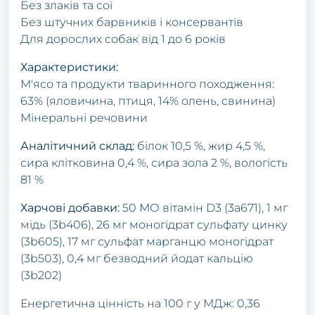
Без злаків та сої
Без штучних барвників і консервантів
Для дорослих собак від 1 до 6 років
Характеристики:
М'ясо та продукти тваринного походження:
63% (яловичина, птиця, 14% олень, свинина)
Мінеральні речовини
Аналітичний склад:
білок 10,5 %, жир 4,5 %,
сира клітковина 0,4 %, сира зола 2 %, вологість
81 %
Харчові добавки:
50 МО вітамін D3 (3а671), 1 мг
мідь (3b406), 26 мг моногідрат сульфату цинку
(3b605), 17 мг сульфат марганцю моногідрат
(3b503), 0,4 мг безводний йодат кальцію
(3b202)
Енергетична цінність на 100 г у МДж: 0,36