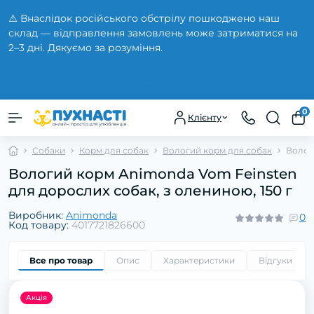
⚠️ Внаслідок російського обстрілу пошкоджено наш
склад — відправлення замовлень може затриматися на
2–3 дні. Дякуємо за розуміння.
Закрити
0
Клієнту
Собаки
Корм для собак
Вологий корм для собак
Волог
Вологий корм Animonda Vom Feinsten
для дорослих собак, з олениною, 150 г
Виробник:
Animonda
0
Код товару:
4017721826600
Все про товар
Опис
Характеристики
Відгуки
0
Акція