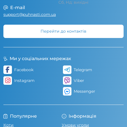
Сб, Нд: вихідні
E-mail
support@puhnasti.com.ua
Перейти до контактів
Ми у соціальних мережах
Facebook
Telegram
Instagram
Viber
Messenger
Популярне
Інформація
Коти
Умови угоди