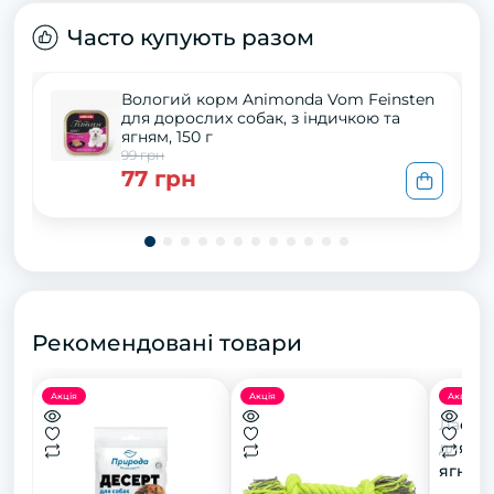
Часто купують разом
Вологий корм Animonda Vom Feinsten
для дорослих собак, з індичкою та
ягням, 150 г
99 грн
77 грн
Рекомендовані товари
Акція
Акція
Акція
Ласощі
для со
ягням 