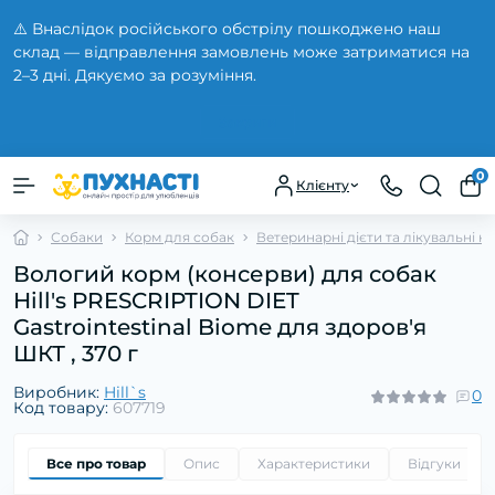
⚠️ Внаслідок російського обстрілу пошкоджено наш
склад — відправлення замовлень може затриматися на
2–3 дні. Дякуємо за розуміння.
Закрити
0
Клієнту
Собаки
Корм для собак
Ветеринарні дієти та лікувальні к
Вологий корм (консерви) для собак
Hill's PRESCRIPTION DIET
Gastrointestinal Biome для здоров'я
ШКТ , 370 г
Виробник:
Hill`s
0
Код товару:
607719
Все про товар
Опис
Характеристики
Відгуки
0