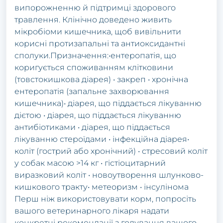
випорожненню й підтримці здорового
травлення. Клінічно доведено живить
мікробіоми кишечника, щоб вивільнити
корисні протизапальні та антиоксидантні
сполуки.Призначення:•ентеропатія, що
коригується споживанням клітковини
(товстокишкова діарея) • закреп • хронічна
ентеропатія (запальне захворювання
кишечника)• діарея, що піддається лікуванню
дієтою • діарея, що піддається лікуванню
антибіотиками • діарея, що піддається
лікуванню стероїдами • інфекційна діарея•
коліт (гострий або хронічний) • стресовий коліт
у собак масою >14 кг • гістіоцитарний
виразковий коліт • новоутворення шлунково-
кишкового тракту• метеоризм • інсулінома
Перш ніж використовувати корм, попросіть
вашого ветеринарного лікаря надати
конкретні рекомендації з годування вашого