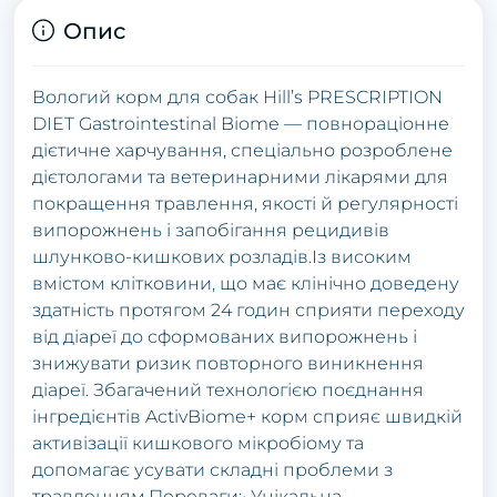
Опис
Вологий корм для собак Hill’s PRESCRIPTION
DIET Gastrointestinal Biome — повнораціонне
дієтичне харчування, спеціально розроблене
дієтологами та ветеринарними лікарями для
покращення травлення, якості й регулярності
випорожнень і запобігання рецидивів
шлунково-кишкових розладів.Із високим
вмістом клітковини, що має клінічно доведену
здатність протягом 24 годин сприяти переходу
від діареї до сформованих випорожнень і
знижувати ризик повторного виникнення
діареї. Збагачений технологією поєднання
інгредієнтів ActivBiome+ корм сприяє швидкій
активізації кишкового мікробіому та
допомагає усувати складні проблеми з
травленням.Переваги:• Унікальна