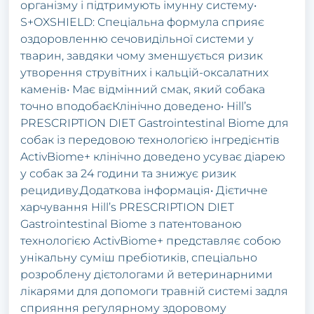
організму і підтримують імунну систему•
S+OXSHIELD: Спеціальна формула сприяє
оздоровленню сечовидільної системи у
тварин, завдяки чому зменшується ризик
утворення струвітних і кальцій-оксалатних
каменів• Має відмінний смак, який собака
точно вподобаєКлінічно доведено• Hill’s
PRESCRIPTION DIET Gastrointestinal Biome для
собак із передовою технологією інгредієнтів
ActivBiome+ клінічно доведено усуває діарею
у собак за 24 години та знижує ризик
рецидиву.Додаткова інформація• Дієтичне
харчування Hill’s PRESCRIPTION DIET
Gastrointestinal Biome з патентованою
технологією ActivBiome+ представляє собою
унікальну суміш пребіотиків, спеціально
розроблену дієтологами й ветеринарними
лікарями для допомоги травній системі задля
сприяння регулярному здоровому