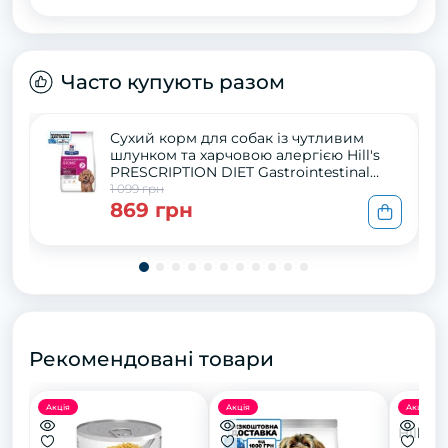
Часто купують разом
Сухий корм для собак із чутливим
шлунком та харчовою алергією Hill's
PRESCRIPTION DIET Gastrointestinal
Biome Mini для поліпшення травлення
1 099 грн
та роботи ШКТ з куркою , 1 кг
869 грн
Рекомендовані товари
Акція
Акція
Акція
Hill’s