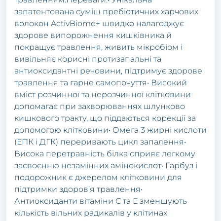
запатентована суміш пребіотичних харчових
волокон ActivBiome+ швидко налагоджує
здорове випорожнення кишківника й
покращує травлення, живить мікробіом і
вивільняє корисні протизапальні та
антиоксидантні речовини, підтримує здорове
травлення та гарне самопочуття• Високий
вміст розчинної та нерозчинної клітковини
допомагає при захворюваннях шлунково
кишкового тракту, що піддаються корекції за
допомогою клітковини• Омега 3 жирні кислоти
(ЕПК і ДГК) переривають цикл запалення•
Висока перетравність білка сприяє легкому
засвоєнню незамінних амінокислот• Гарбуз і
подорожник є джерелом клітковини для
підтримки здоров’я травлення•
Антиоксиданти вітаміни С та Е зменшують
кількість вільних радикалів у клітинах