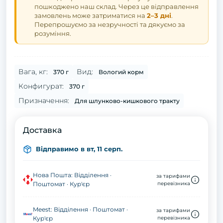
пошкоджено наш склад. Через це відправлення
замовлень може затриматися на
2–3 дні
.
Перепрошуємо за незручності та дякуємо за
розуміння.
Вага, кг:
Вид:
370 г
Вологий корм
Конфигурат:
370 г
Призначення:
Для шлунково-кишкового тракту
Доставка
Відправимо в вт, 11 серп.
Нова Пошта: Відділення ·
за тарифами
Поштомат · Кур'єр
перевізника
Meest: Відділення · Поштомат ·
за тарифами
Кур'єр
перевізника