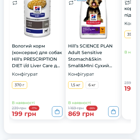
DIET k
корм д
підтри
нирок,
Конфіг
консер
350 г
Вологий корм
Hill’s SCIENCE PLAN
(консерви) для собак
Adult Sensitive
В наявн
Hill's PRESCRIPTION
Stomach&Skin
DIET i/d Liver Care для
Small&MIni Сухий
підтримки здоров’я
корм при чутливому
Конфігурат
Конфігурат
печінки , 370 г
шлунку та шкірі для
239 грн
370 г
дорослих малих і
1,5 кг
6 кг
199 
мініатюрних собак, з
куркою, 1,5 кг
В наявності
В наявності
239 грн
1 169 грн
-17%
-26%
199 грн
869 грн