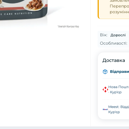
замовле
Перепрош
розумінн
Вік:
Дорослі
Особливості:
Доставка
Відправи
Нова Пошта
· Кур'єр
Meest: Відд
Кур'єр