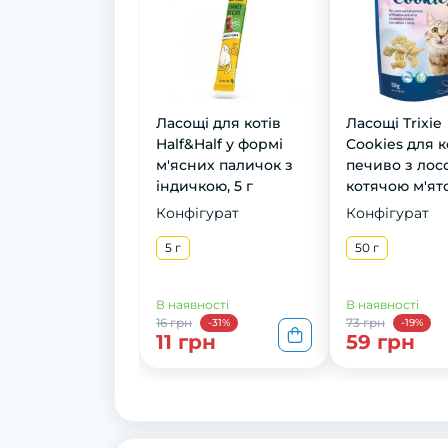
Ласощі для котів
Ласощі Trixie
Half&Half у формі
Cookies для к
м'ясних паличок з
печиво з лос
індичкою, 5 г
котячою м'ят
Конфігурат
Конфігурат
5 г
50 г
В наявності
В наявності
16 грн
73 грн
-31%
-19%
11 грн
59 грн