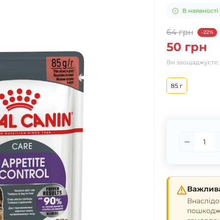
В наявності
64 грн
-22%
50 грн
Ви заощаджуєте
85 г
Важлива
Внаслідо
пошкодже