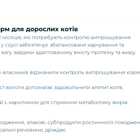
рм для дорослих котів
 12 місяців, які потребують контролю випрошування
 у соусі забезпечує збалансоване харчування та
вагу завдяки адаптованому вмісту протеїну та жиру.
 власників відзначили контроль випрошування корм
т вологи допомагає задовольнити апетит котів,
 L-карнітином для сприяння метаболізму жирів.
ходження, злакові, субпродукти рослинного походжен
ральні речовини, дріжджі.