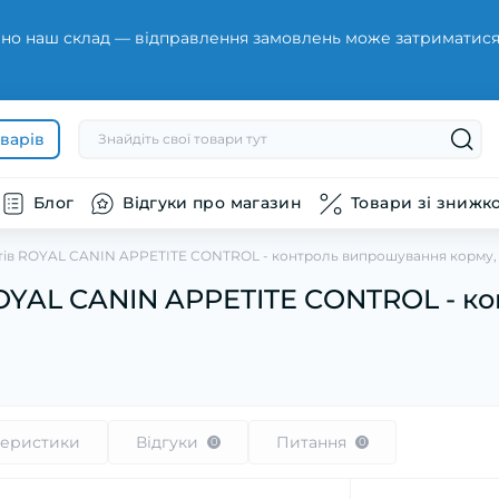
но наш склад — відправлення замовлень може затриматися н
оварів
Блог
Відгуки про магазин
Товари зі знижк
тів ROYAL CANIN APPETITE CONTROL - контроль випрошування корму, 
ROYAL CANIN APPETITE CONTROL - к
теристики
Відгуки
Питання
0
0