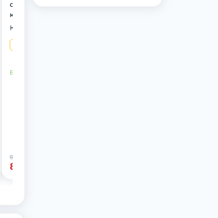
стікси для дорослих
котів з лососем 5г
Конфігурат
5 г
В наявності
9 грн
-11%
8 грн