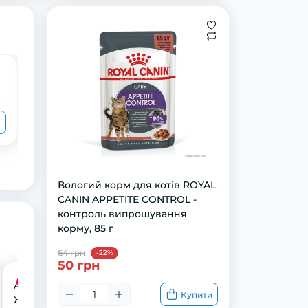
Вологий корм для котів ROYAL
CANIN BRITISH SHORTHAIR ADULT
породи Британська короткошерста,
85 г
63 грн
50 грн
Вологий корм для котів ROYAL
CANIN APPETITE CONTROL -
контроль випрошування
корму, 85 г
64 грн
-22%
50 грн
Акція
AnimAll АнімАлл
Купити
Жувальні ласощі