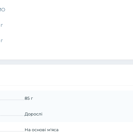
МО
мг
мг
85 г
Дорослі
На основі м'яса