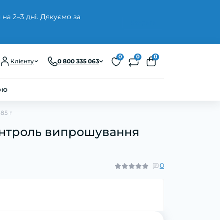
а 2–3 дні. Дякуємо за
Закрити
0
0
0
Клієнту
0 800 335 063
ою
85 г
онтроль випрошування
0