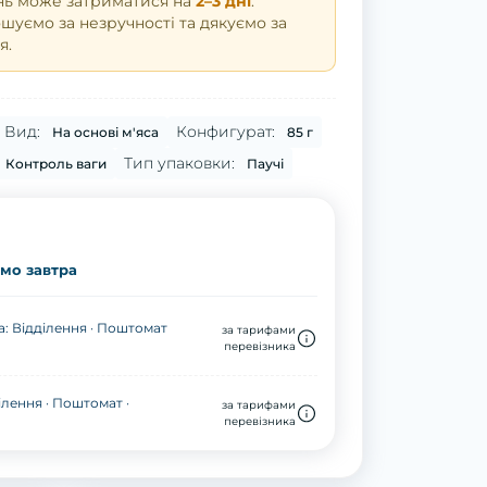
нь може затриматися на
2–3 дні
.
уємо за незручності та дякуємо за
я.
Вид:
Конфигурат:
На основі м'яса
85 г
Тип упаковки:
Контроль ваги
Паучі
мо завтра
: Відділення · Поштомат
за тарифами
перевізника
ілення · Поштомат ·
за тарифами
перевізника