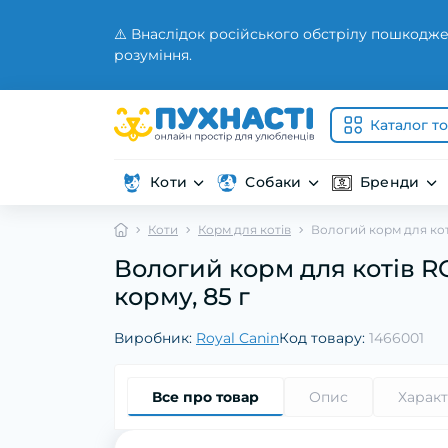
⚠️ Внаслідок російського обстрілу пошкодже
розуміння.
Каталог т
Коти
Собаки
Бренди
Коти
Корм для котів
Вологий корм для ко
Вологий корм для котів 
корму, 85 г
Виробник:
Royal Canin
Код товару:
1466001
Все про товар
Опис
Харак