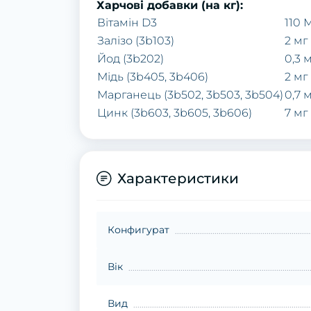
Харчові добавки (на кг):
Вітамін D3
110 
Залізо (3b103)
2 мг
Йод (3b202)
0,3 
Мідь (3b405, 3b406)
2 мг
Марганець (3b502, 3b503, 3b504)
0,7 
Цинк (3b603, 3b605, 3b606)
7 мг
Характеристики
Конфигурат
Вік
Вид