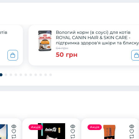
отів
Вологий корм (в соусі) для котів
ROYAL CANIN HAIR & SKIN CARE -
підтримка здоров'я шкіри та блиску
шерсті, 85 г
64 грн
50 грн
Акція
Акція