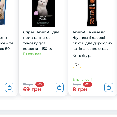
Спрей AnimAll для
AnimAll АнімАлл
отів
привчання до
Жувальні ласощі
осем та
туалету для
стікси для дорослих
ою 50 г
кошенят, 150 мл
котів з качкою та
В наявності
рибою 5г
Конфігурат
5 г
В наявності
75 грн
9 грн
-8%
-11%
69 грн
8 грн