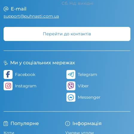
Сб, Нд: вихідні
E-mail
support@puhnasti.com.ua
Перейти до контактів
Ми у соціальних мережах
Facebook
Telegram
Instagram
Viber
Messenger
Популярне
Інформація
Коти
Умови угоди