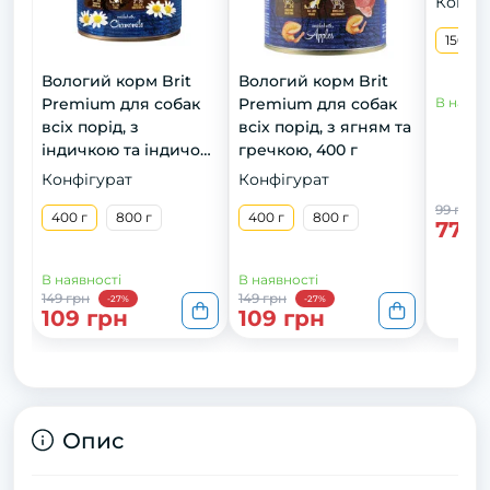
Конфіг
150 г
150 г
Вологий корм Brit
Вологий корм Brit
Premium для собак
Premium для собак
В наявн
всіх порід, з
всіх порід, з ягням та
індичкою та індичою
гречкою, 400 г
печінкою, 400 г
Конфігурат
Конфігурат
99 грн
400 г
800 г
400 г
800 г
77 г
В наявності
В наявності
149 грн
149 грн
-27%
-27%
109 грн
109 грн
Опис