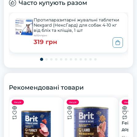
Часто купують разом
Протипаразитарні жувальні таблетки
Nexgard (НексГард) для собак 4-10 кг
від бліх та кліщів, 1 шт
419 грн
319 грн
Рекомендовані товари
Акція
Акція
Акція
Волог
Animo
Feinst
доросл
індичк