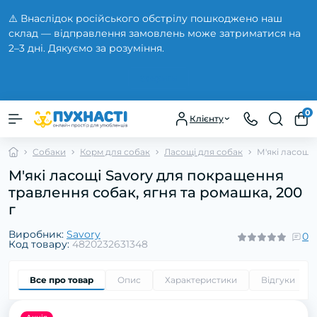
⚠️ Внаслідок російського обстрілу пошкоджено наш
склад — відправлення замовлень може затриматися на
2–3 дні. Дякуємо за розуміння.
Закрити
0
Клієнту
Собаки
Корм для собак
Ласощі для собак
М'які ласощі
М'які ласощі Savory для покращення
травлення собак, ягня та ромашка, 200
г
Виробник:
Savory
0
Код товару:
4820232631348
Все про товар
Опис
Характеристики
Відгуки
0