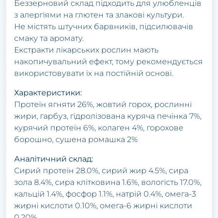
Беззерновий склад підходить для улюбленців
з алергіями на глютен та злакові культури.
Не містять штучних барвників, підсилювачів
смаку та аромату.
Екстракти лікарських рослин мають
накопичувальний ефект, тому рекомендується
використовувати їх на постійній основі.
Характеристики:
Протеїн ягняти 26%, жовтий горох, рослинні
жири, гарбуз, гідролізована куряча печінка 7%,
курячий протеїн 6%, колаген 4%, горохове
борошно, сушена ромашка 2%
Аналітичний склад:
Сирий протеїн 28.0%, сирий жир 4.5%, сира
зола 8.4%, сира клітковина 1.6%, вологість 17.0%,
кальцій 1.4%, фосфор 1.1%, натрій 0.4%, омега-3
жирні кислоти 0.10%, омега-6 жирні кислоти
0.20%