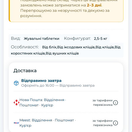
замовлень може затриматися на
2–3 дні
.
Перепрошуємо за незручності та дякуємо за
розуміння.
Вид:
Конфигурат:
Жувальні таблетки
2,5-5 кг
Особливості:
Від бліх,Від іксодових кліщів,Від кліщів,Від
коростяних кліщів,Від вушних кліщів
Доставка
Відправимо завтра
Оформіть до 16:00 — Відправимо завтра
Нова Пошта: Відділення ·
за тарифами
Поштомат · Кур'єр
перевізника
Meest: Відділення · Поштомат ·
за тарифами
Кур'єр
перевізника