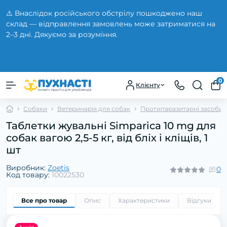
⚠️ Внаслідок російського обстрілу пошкоджено наш
склад — відправлення замовлень може затриматися на
2–3 дні. Дякуємо за розуміння.
Закрити
0
Клієнту
Собаки
Ветеринарія для собак
Протипаразитарні засоби 
Таблетки жувальні Simparica 10 mg для
собак вагою 2,5-5 кг, від бліх і кліщів, 1
шт
Виробник:
Zoetis
0
Код товару:
10022530
Все про товар
Опис
Характеристики
Відгуки
0