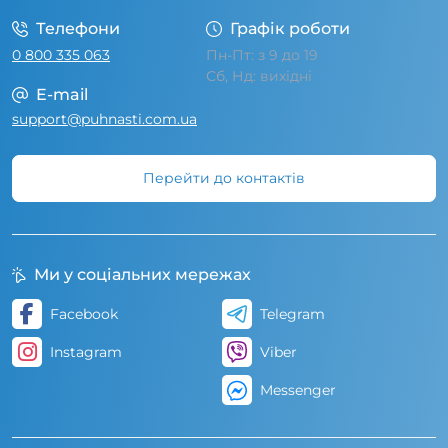
Телефони
Графік роботи
0 800 335 063
Пн-Пт: з 9 до 19
Сб, Нд: вихідні
E-mail
support@puhnasti.com.ua
Перейти до контактів
Ми у соціальних мережах
Facebook
Telegram
Instagram
Viber
Messenger