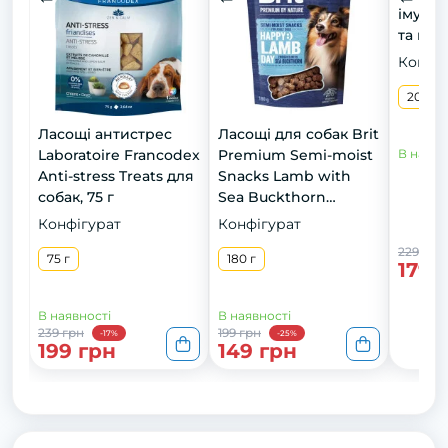
імуніт
та шип
Конфіг
200 г
Ласощі антистрес
Ласощі для cобак Brit
Laboratoire Francodex
Premium Semi-moist
В наявн
Anti-stress Treats для
Snacks Lamb with
собак, 75 г
Sea Buckthorn
напіввологі з ягням і
Конфігурат
Конфігурат
обліпихою 180 г
229 грн
75 г
180 г
179 
В наявності
В наявності
239 грн
199 грн
-17%
-25%
199 грн
149 грн