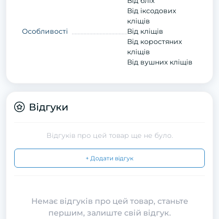
Від бліх
Від іксодових
кліщів
Особливості
Від кліщів
Від коростяних
кліщів
Від вушних кліщів
Відгуки
Відгуків про цей товар ще не було.
+ Додати відгук
Немає відгуків про цей товар, станьте
першим, залиште свій відгук.