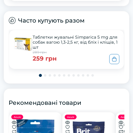
Часто купують разом
Таблетки жувальні Simparica 5 mg для
собак вагою 1,3-2,5 кг, від бліх і кліщів, 1
шт
289 грн
259 грн
Рекомендовані товари
Акція
Акція
Акція
М'які 
для з