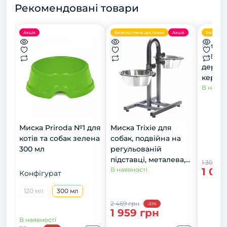
Рекомендовані товари
Акція
Безкоштовна доставка
Акція
Безкошто
Миски 
собак,
дерев'
керамі
см, 2х
В наявн
Миска Priroda №1 для
Миска Trixie для
котів та собак зелена
собак, подвійна на
300 мл
регульованій
підставці, металева,
1 309 гр
1 03
24 см, 2х2.8 л
В наявності
Конфігурат
120 мл
300 мл
2 469 грн
-21%
1 959 грн
В наявності