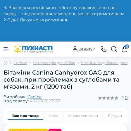
⚠️ Внаслідок російського обстрілу пошкоджено наш
склад — відправлення замовлень може затриматися на
2–3 дні. Дякуємо за розуміння.
Закрити
0
Клієнту
Собаки
Ветеринарія для собак
Вітаміни та добавки для с
Вітаміни Canina Canhydrox GAG для
собак, при проблемах з суглобами та
м'язами, 2 кг (1200 таб)
Виробник:
Canina
0
Код товару:
4027565123537
Все про товар
Опис
Характеристики
Відгуки
0