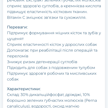
речовин. Екстракт зелених губчастих молюсків
сприяє здоров'ю суглобів, а кремнієва кислота
підвищує еластичність кісткових тканин.
Вітамін С зміцнює зв'язки та сухожилля.
Переваги:
Підтримує формування міцних кісток та зубів у
цуценят
Сприяє еластичності кісток у дорослих собак
Допомагає при реабілітації після операцій та
переломів
Знижує ризик дегенерації суглобів
Підходить для собак з подовженим тулубом
Підтримує здоров'я робочих та мисливських
собак
Характеристики:
Склад: 30% дикальційфосфат, дріжджі, 10%
борошно зелених губчастих молюсків (Perna
canaliculus), водорості, оксид магнію