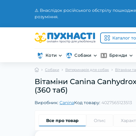
⚠️ Внаслідок російського обстрілу пошкодже
розуміння.
Каталог т
Коти
Собаки
Бренди
Собаки
Ветеринарія для собак
Вітаміни т
Вітаміни Canina Canhydrox
(360 таб)
Виробник:
Canina
Код товару:
4027565123513
Все про товар
Опис
Харак