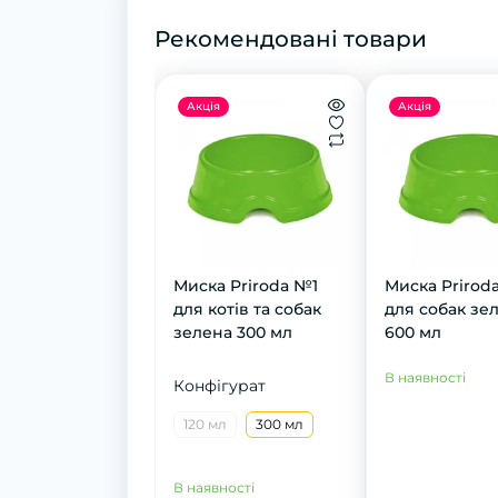
Рекомендовані товари
Акція
Акція
Миска Priroda №1
Миска Prirod
для котів та собак
для собак зе
зелена 300 мл
600 мл
В наявності
Конфігурат
120 мл
300 мл
В наявності