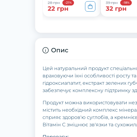
28 грн
39 грн
-21%
-18%
22 грн
32 грн
Опис
Цей натуральний продукт спеціально
враховуючи їхні особливості росту та 
гідроксиапатит, екстракт зелених губ
забезпечує комплексну підтримку зд
Продукт можна використовувати неза
містить необхідний комплекс мінера
сприяє здоров'ю суглобів, а кремнієв
Вітамін С зміцнює зв'язки та сухожил
Переваги: