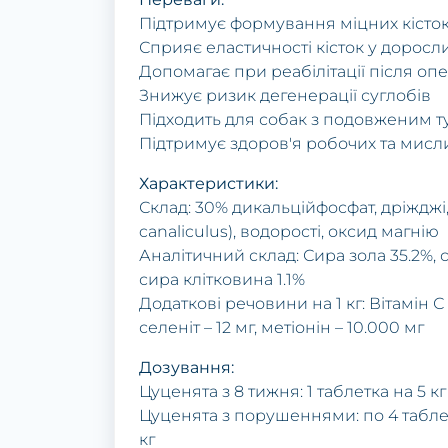
Підтримує формування міцних кісток 
Сприяє еластичності кісток у доросл
Допомагає при реабілітації після оп
Знижує ризик дегенерації суглобів
Підходить для собак з подовженим 
Підтримує здоров'я робочих та мисл
Характеристики:
Склад: 30% дикальційфосфат, дріжджі
canaliculus), водорості, оксид магнію
Аналітичний склад: Сира зола 35.2%, 
сира клітковина 1.1%
Додаткові речовини на 1 кг: Вітамін С 
селеніт – 12 мг, метіонін – 10.000 мг
Дозування:
Цуценята з 8 тижня: 1 таблетка на 5 кг
Цуценята з порушеннями: по 4 таблетк
кг