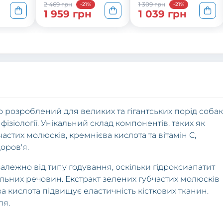
2 469 грн
1 309 грн
-21%
-21%
1 959 грн
1 039 грн
 розроблений для великих та гігантських порід собак
фізіології. Унікальний склад компонентів, таких як
частих молюсків, кремнієва кислота та вітамін С,
оров'я.
лежно від типу годування, оскільки гідроксиапатит
льних речовин. Екстракт зелених губчастих молюсків
а кислота підвищує еластичність кісткових тканин.
ля.