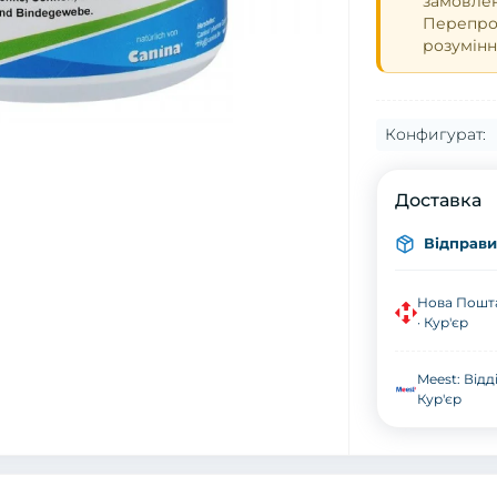
замовле
Перепрош
розумінн
Конфигурат:
Доставка
Відправим
Нова Пошта
· Кур'єр
Meest: Відд
Кур'єр