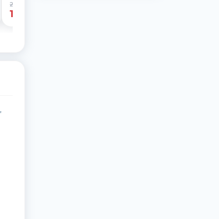
2 159 грн
-21%
1 709 грн
,