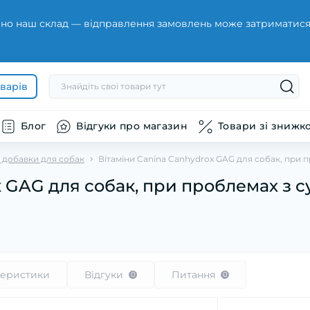
но наш склад — відправлення замовлень може затриматися н
оварів
Блог
Відгуки про магазин
Товари зі знижк
а добавки для собак
Вітаміни Canina Canhydrox GAG для собак, при пр
 GAG для собак, при проблемах з су
теристики
Відгуки
Питання
0
0