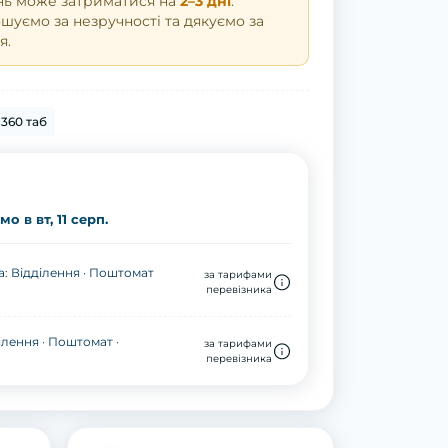
нь може затриматися на
2–3 дні
.
уємо за незручності та дякуємо за
я.
360 таб
о в вт, 11 серп.
: Відділення · Поштомат
за тарифами
перевізника
ілення · Поштомат ·
за тарифами
перевізника