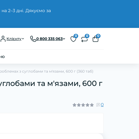
а 2–3 дні. Дякуємо за
Закрити
0
0
0
Клієнту
0 800 335 063
ою
облемах з суглобами та м'язами, 600 г (360 таб)
глобами та м'язами, 600 г
0