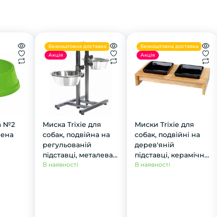
Безкоштовна доставка
Безкоштовна доставка
Акція
Акція
a №2
Миска Trixie для
Миски Trixie для
лена
собак, подвійна на
собак, подвійні на
регульованій
дерев'яній
підставці, металева,
підставці, керамічна,
24 см, 2х2.8 л
В наявності
28х5х15 см, 2х200 мл
В наявності