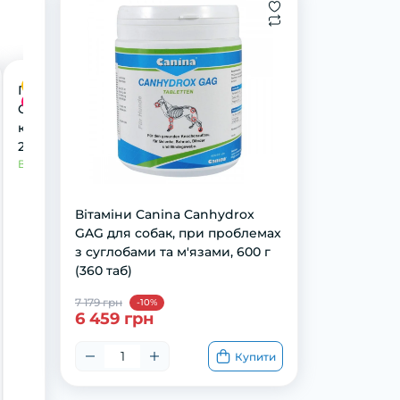
Безкоштовна доставка
Поїлка-фонтан Trixie
Акція
Curved Stream для
котів та собак, біла,
2,5 л, 25х24,5х35 см
(пластик)
В наявності
Вітаміни Canina Canhydrox
GAG для собак, при проблемах
з суглобами та м'язами, 600 г
(360 таб)
7 179 грн
-10%
6 459 грн
Купити