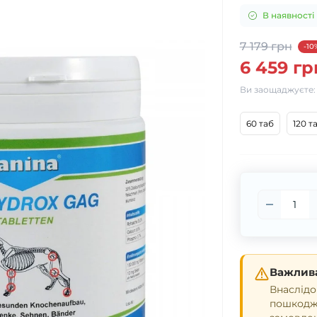
В наявності
7 179 грн
-10
6 459 гр
Ви заощаджуєте
60 таб
120 т
Важлива
Внаслідо
пошкодже