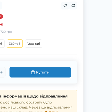
%
н
:
720 грн
аб
360 таб
1200 таб
Купити
 інформація щодо відправлення
к російського обстрілу було
но наш склад. Через це відправлення