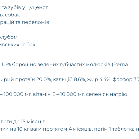
та зубів у цуценят
их собак
ерацій та переломів
тулубом
ивських собак
, 10% борошно зелених губчастих молюсків (Perna
сирий протеїн 20.0%, кальцій 8.6%, жир 4.4%, фосфор 3.
– 100.000 мг, вітамін Е – 10.000 мг, селен як натрію
 ваги до 15 місяців
и на 10 кг ваги протягом 4 місяців, потім 1 таблетка н